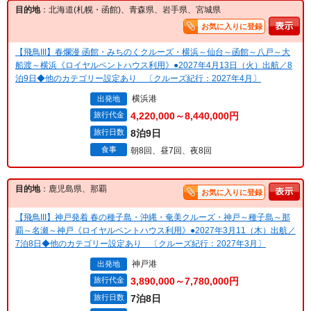
目的地
：北海道(札幌・函館)、青森県、岩手県、宮城県
お気に入りに登録
【飛鳥III】春爛漫 函館・みちのくクルーズ・横浜～仙台～函館～八戸～大
船渡～横浜《ロイヤルペントハウス利用》●2027年4月13日（火）出航／8
泊9日◆他のカテゴリー設定あり 〔クルーズ紀行：2027年4月〕
横浜港
出発地
旅行代金
4,220,000～8,440,000円
旅行日数
8泊9日
食事
朝8回、昼7回、夜8回
目的地
：鹿児島県、那覇
お気に入りに登録
【飛鳥III】神戸発着 春の種子島・沖縄・奄美クルーズ・神戸～種子島～那
覇～名瀬～神戸《ロイヤルペントハウス利用》●2027年3月11（木）出航／
7泊8日◆他のカテゴリー設定あり 〔クルーズ紀行：2027年3月〕
神戸港
出発地
旅行代金
3,890,000～7,780,000円
旅行日数
7泊8日