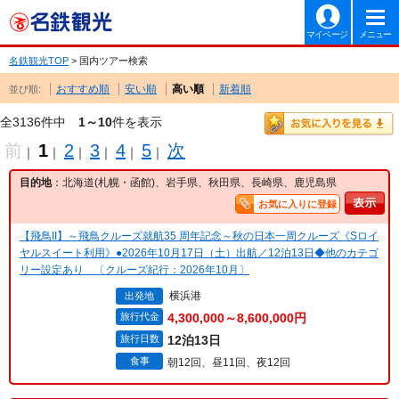
マイページ
メニュー
名鉄観光TOP
> 国内ツアー検索
おすすめ順
安い順
高い順
新着順
並び順:
全3136件中
1～10
件を表示
前
1
2
3
4
5
次
｜
｜
｜
｜
｜
｜
目的地
：北海道(札幌・函館)、岩手県、秋田県、長崎県、鹿児島県
お気に入りに登録
【飛鳥II】～飛鳥クルーズ就航35 周年記念～秋の日本一周クルーズ《Sロイ
ヤルスイート利用》●2026年10月17日（土）出航／12泊13日◆他のカテゴ
リー設定あり 〔クルーズ紀行：2026年10月〕
横浜港
出発地
旅行代金
4,300,000～8,600,000円
旅行日数
12泊13日
食事
朝12回、昼11回、夜12回