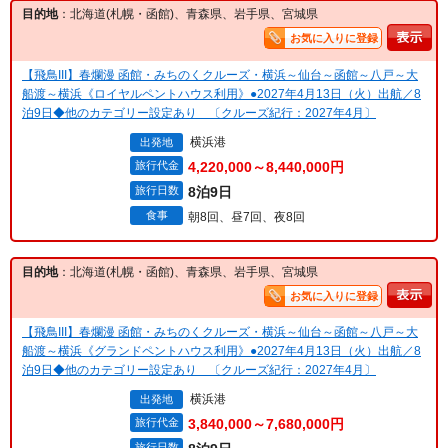
目的地
：北海道(札幌・函館)、青森県、岩手県、宮城県
お気に入りに登録
【飛鳥III】春爛漫 函館・みちのくクルーズ・横浜～仙台～函館～八戸～大
船渡～横浜《ロイヤルペントハウス利用》●2027年4月13日（火）出航／8
泊9日◆他のカテゴリー設定あり 〔クルーズ紀行：2027年4月〕
横浜港
出発地
旅行代金
4,220,000～8,440,000円
旅行日数
8泊9日
食事
朝8回、昼7回、夜8回
目的地
：北海道(札幌・函館)、青森県、岩手県、宮城県
お気に入りに登録
【飛鳥III】春爛漫 函館・みちのくクルーズ・横浜～仙台～函館～八戸～大
船渡～横浜《グランドペントハウス利用》●2027年4月13日（火）出航／8
泊9日◆他のカテゴリー設定あり 〔クルーズ紀行：2027年4月〕
横浜港
出発地
旅行代金
3,840,000～7,680,000円
旅行日数