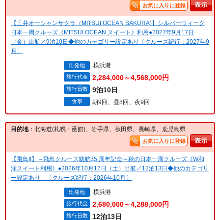
お気に入りに登録
【三井オーシャンサクラ（MITSUI OCEAN SAKURA)】シルバーウィーク
日本一周クルーズ《MITSUI OCEAN スイート》利用●2027年9月17日
（金）出航／9泊10日◆他のカテゴリー設定あり〔クルーズ紀行：2027年9
月〕
横浜港
出発地
旅行代金
2,284,000～4,568,000円
旅行日数
9泊10日
食事
朝9回、昼8回、夜9回
目的地
：北海道(札幌・函館)、岩手県、秋田県、長崎県、鹿児島県
お気に入りに登録
【飛鳥II】～飛鳥クルーズ就航35 周年記念～秋の日本一周クルーズ《W和
洋スイート利用》●2026年10月17日（土）出航／12泊13日◆他のカテゴリ
ー設定あり 〔クルーズ紀行：2026年10月〕
横浜港
出発地
旅行代金
2,680,000～4,288,000円
旅行日数
12泊13日