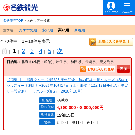
マイページ
メニュー
名鉄観光TOP
> 国内ツアー検索
おすすめ順
安い順
高い順
新着順
並び順:
全70件中
1～10
件を表示
前
1
2
3
4
5
次
｜
｜
｜
｜
｜
｜
目的地
：北海道(札幌・函館)、岩手県、秋田県、長崎県、鹿児島県
お気に入りに登録
【飛鳥II】～飛鳥クルーズ就航35 周年記念～秋の日本一周クルーズ《Sロイ
ヤルスイート利用》●2026年10月17日（土）出航／12泊13日◆他のカテゴ
リー設定あり 〔クルーズ紀行：2026年10月〕
横浜港
出発地
旅行代金
4,300,000～8,600,000円
旅行日数
12泊13日
食事
朝12回、昼11回、夜12回