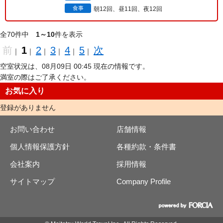
食事
朝12回、昼11回、夜12回
全70件中
1～10
件を表示
前
1
2
3
4
5
次
｜
｜
｜
｜
｜
｜
空室状況は、08月09日 00:45 現在の情報です。
満室の際はご了承ください。
お気に入り
登録がありません
お問い合わせ
店舗情報
個人情報保護方針
各種約款・条件書
会社案内
採用情報
サイトマップ
Company Profile