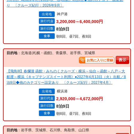
り 〔クルーズ紀行：2026年9月〕
神戸港
出発地
旅行代金
3,200,000～6,400,000円
旅行日数
8泊9日
食事
朝8回、昼7回、夜8回
目的地
：北海道(札幌・函館)、青森県、岩手県、宮城県
お気に入りに登録
【飛鳥III】春爛漫 函館・みちのくクルーズ・横浜～仙台～函館～八戸～大
船渡～横浜《キャプテンズスイート利用》●2027年4月13日（火）出航／8
泊9日◆他のカテゴリー設定あり 〔クルーズ紀行：2027年4月〕
横浜港
出発地
旅行代金
2,920,000～4,672,000円
旅行日数
8泊9日
食事
朝8回、昼7回、夜8回
目的地
：岩手県、茨城県、石川県、鳥取県、山口県