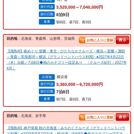
旅行代金
3,520,000～7,040,000円
旅行日数
8泊9日
食事
朝8回、昼7回、夜8回
目的地
：北海道、青森県、山形県、茨城県
お気に入りに登録
【飛鳥III】春めぐり 室蘭・東北・ひたちなかクルーズ・横浜～室蘭～酒田
～青森～常陸那珂～横浜《グランドペントハウス利用》●2027年4月22日
（木）出航／7泊8日◆他のカテゴリー設定あり 〔クルーズ紀行：2027年
4月〕
横浜港
出発地
旅行代金
3,360,000～6,720,000円
旅行日数
7泊8日
食事
朝7回、昼6回、夜7回
目的地
：北海道、岩手県
お気に入りに登録
【飛鳥III】神戸発着 秋の北海道・みちのくクルーズ《グランドペントハウ
ス利用》●2026年9月23日(水・祝)出航／8泊9日◆他のカテゴリー設定あ