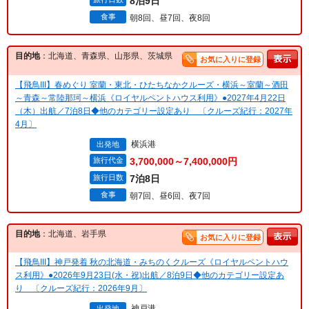
8泊9日
食事
朝8回、昼7回、夜8回
目的地
：北海道、青森県、山形県、茨城県
お気に入りに登録
【飛鳥III】春めぐり 室蘭・東北・ひたちなかクルーズ・横浜～室蘭～酒田
～青森～常陸那珂～横浜《ロイヤルペントハウス利用》●2027年4月22日
（木）出航／7泊8日◆他のカテゴリー設定あり 〔クルーズ紀行：2027年
4月〕
横浜港
出発地
旅行代金
3,700,000～7,400,000円
旅行日数
7泊8日
食事
朝7回、昼6回、夜7回
目的地
：北海道、岩手県
お気に入りに登録
【飛鳥III】神戸発着 秋の北海道・みちのくクルーズ《ロイヤルペントハウ
ス利用》●2026年9月23日(水・祝)出航／8泊9日◆他のカテゴリー設定あ
り 〔クルーズ紀行：2026年9月〕
神戸港
出発地