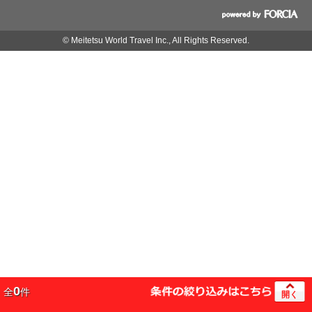
© Meitetsu World Travel Inc., All Rights Reserved.
0
全
件
開く