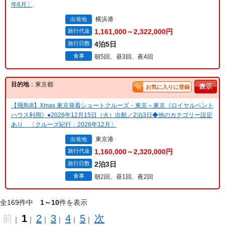
年6月〕
横浜港
出発地
旅行代金
1,161,000～2,322,000円
旅行日数
4泊5日
食事
朝5回、昼3回、夜4回
目的地
：東京都
お気に入りに登録
【飛鳥III】Xmas 東京発着ショートクルーズ・東京～東京《ロイヤルペント
ハウス利用》●2026年12月15日（火）出航／2泊3日◆他のカテゴリー設定
あり 〔クルーズ紀行：2026年12月〕
東京港
出発地
旅行代金
1,160,000～2,320,000円
旅行日数
2泊3日
食事
朝2回、昼1回、夜2回
全169件中
1～10
件を表示
前
1
2
3
4
5
次
｜
｜
｜
｜
｜
｜