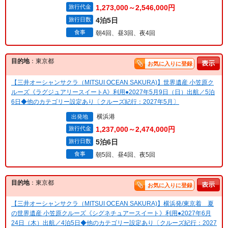
旅行代金
1,273,000～2,546,000円
旅行日数
4泊5日
食事
朝4回、昼3回、夜4回
目的地
：東京都
お気に入りに登録
【三井オーシャンサクラ（MITSUI OCEAN SAKURA)】世界遺産 小笠原ク
ルーズ《ラグジュアリースイートA》利用●2027年5月9日（日）出航／5泊
6日◆他のカテゴリー設定あり〔クルーズ紀行：2027年5月〕
横浜港
出発地
旅行代金
1,237,000～2,474,000円
旅行日数
5泊6日
食事
朝5回、昼4回、夜5回
目的地
：東京都
お気に入りに登録
【三井オーシャンサクラ（MITSUI OCEAN SAKURA)】横浜発/東京着 夏
の世界遺産 小笠原クルーズ《シグネチュアースイート》利用●2027年6月
24日（木）出航／4泊5日◆他のカテゴリー設定あり〔クルーズ紀行：2027