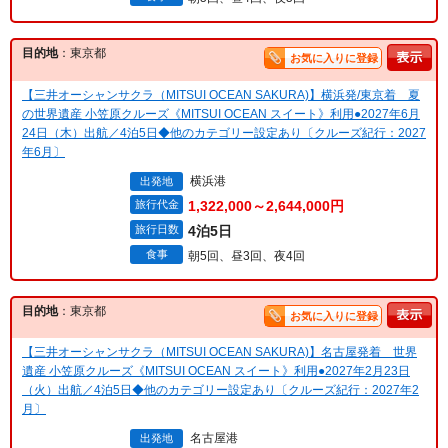
目的地
：東京都
お気に入りに登録
【三井オーシャンサクラ（MITSUI OCEAN SAKURA)】横浜発/東京着 夏
の世界遺産 小笠原クルーズ《MITSUI OCEAN スイート》利用●2027年6月
24日（木）出航／4泊5日◆他のカテゴリー設定あり〔クルーズ紀行：2027
年6月〕
横浜港
出発地
旅行代金
1,322,000～2,644,000円
旅行日数
4泊5日
食事
朝5回、昼3回、夜4回
目的地
：東京都
お気に入りに登録
【三井オーシャンサクラ（MITSUI OCEAN SAKURA)】名古屋発着 世界
遺産 小笠原クルーズ《MITSUI OCEAN スイート》利用●2027年2月23日
（火）出航／4泊5日◆他のカテゴリー設定あり〔クルーズ紀行：2027年2
月〕
名古屋港
出発地