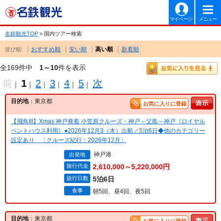
マイページ
メニュー
名鉄観光TOP
> 国内ツアー検索
おすすめ順
安い順
高い順
新着順
並び順:
全169件中
1～10
件を表示
前
1
2
3
4
5
次
｜
｜
｜
｜
｜
｜
目的地
：東京都
お気に入りに登録
【飛鳥III】Xmas 神戸発着 小笠原クルーズ・神戸～父島～神戸《ロイヤル
ペントハウス利用》●2026年12月3（木）出航／5泊6日◆他のカテゴリー
設定あり 〔クルーズ紀行：2026年12月〕
神戸港
出発地
旅行代金
2,610,000～5,220,000円
旅行日数
5泊6日
食事
朝5回、昼4回、夜5回
目的地
：東京都