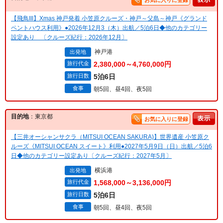
お気に入りに登録
【飛鳥III】Xmas 神戸発着 小笠原クルーズ・神戸～父島～神戸《グランド
ペントハウス利用》●2026年12月3（木）出航／5泊6日◆他のカテゴリー
設定あり 〔クルーズ紀行：2026年12月〕
神戸港
出発地
旅行代金
2,380,000～4,760,000円
旅行日数
5泊6日
食事
朝5回、昼4回、夜5回
目的地
：東京都
お気に入りに登録
【三井オーシャンサクラ（MITSUI OCEAN SAKURA)】世界遺産 小笠原ク
ルーズ《MITSUI OCEAN スイート》利用●2027年5月9日（日）出航／5泊6
日◆他のカテゴリー設定あり〔クルーズ紀行：2027年5月〕
横浜港
出発地
旅行代金
1,568,000～3,136,000円
旅行日数
5泊6日
食事
朝5回、昼4回、夜5回