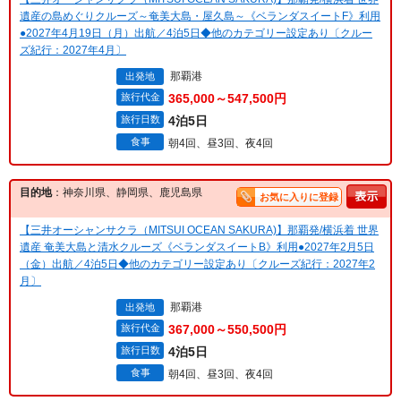
遺産の島めぐりクルーズ～奄美大島・屋久島～《ベランダスイートF》利用
●2027年4月19日（月）出航／4泊5日◆他のカテゴリー設定あり〔クルー
ズ紀行：2027年4月〕
那覇港
出発地
旅行代金
365,000～547,500円
旅行日数
4泊5日
食事
朝4回、昼3回、夜4回
目的地
：神奈川県、静岡県、鹿児島県
お気に入りに登録
【三井オーシャンサクラ（MITSUI OCEAN SAKURA)】那覇発/横浜着 世界
遺産 奄美大島と清水クルーズ《ベランダスイートB》利用●2027年2月5日
（金）出航／4泊5日◆他のカテゴリー設定あり〔クルーズ紀行：2027年2
月〕
那覇港
出発地
旅行代金
367,000～550,500円
旅行日数
4泊5日
食事
朝4回、昼3回、夜4回