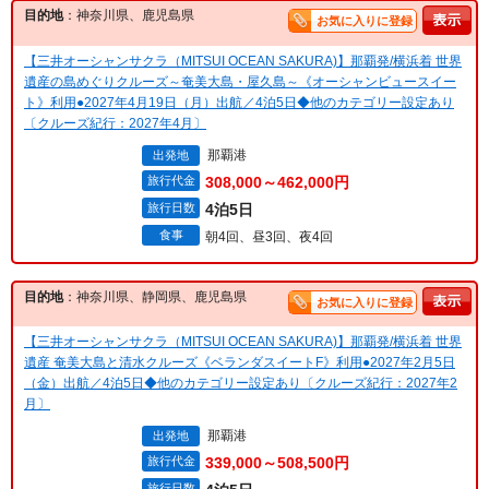
目的地
：神奈川県、鹿児島県
お気に入りに登録
【三井オーシャンサクラ（MITSUI OCEAN SAKURA)】那覇発/横浜着 世界
遺産の島めぐりクルーズ～奄美大島・屋久島～《オーシャンビュースイー
ト》利用●2027年4月19日（月）出航／4泊5日◆他のカテゴリー設定あり
〔クルーズ紀行：2027年4月〕
那覇港
出発地
旅行代金
308,000～462,000円
旅行日数
4泊5日
食事
朝4回、昼3回、夜4回
目的地
：神奈川県、静岡県、鹿児島県
お気に入りに登録
【三井オーシャンサクラ（MITSUI OCEAN SAKURA)】那覇発/横浜着 世界
遺産 奄美大島と清水クルーズ《ベランダスイートF》利用●2027年2月5日
（金）出航／4泊5日◆他のカテゴリー設定あり〔クルーズ紀行：2027年2
月〕
那覇港
出発地
旅行代金
339,000～508,500円
旅行日数