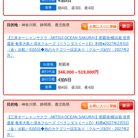
4泊5日
食事
朝4回、昼3回、夜4回
目的地
：神奈川県、静岡県、鹿児島県
お気に入りに登録
【三井オーシャンサクラ（MITSUI OCEAN SAKURA)】那覇発/横浜着 世界
遺産 奄美大島と清水クルーズ《ベランダスイートE》利用●2027年2月5日
（金）出航／4泊5日◆他のカテゴリー設定あり〔クルーズ紀行：2027年2
月〕
那覇港
出発地
旅行代金
346,000～519,000円
旅行日数
4泊5日
食事
朝4回、昼3回、夜4回
目的地
：神奈川県、静岡県、鹿児島県
お気に入りに登録
【三井オーシャンサクラ（MITSUI OCEAN SAKURA)】那覇発/横浜着 世界
遺産 奄美大島と清水クルーズ《ベランダスイートD》利用●2027年2月5日
（金）出航／4泊5日◆他のカテゴリー設定あり〔クルーズ紀行：2027年2
月〕