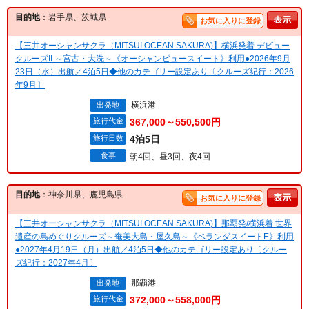
目的地
：岩手県、茨城県
お気に入りに登録
【三井オーシャンサクラ（MITSUI OCEAN SAKURA)】横浜発着 デビュー
クルーズII ～宮古・大洗～《オーシャンビュースイート》利用●2026年9月
23日（水）出航／4泊5日◆他のカテゴリー設定あり〔クルーズ紀行：2026
年9月〕
横浜港
出発地
旅行代金
367,000～550,500円
旅行日数
4泊5日
食事
朝4回、昼3回、夜4回
目的地
：神奈川県、鹿児島県
お気に入りに登録
【三井オーシャンサクラ（MITSUI OCEAN SAKURA)】那覇発/横浜着 世界
遺産の島めぐりクルーズ～奄美大島・屋久島～《ベランダスイートE》利用
●2027年4月19日（月）出航／4泊5日◆他のカテゴリー設定あり〔クルー
ズ紀行：2027年4月〕
那覇港
出発地
旅行代金
372,000～558,000円