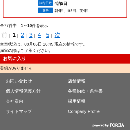
旅行日数
4泊5日
食事
朝4回、昼3回、夜4回
全77件中
1～10
件を表示
前
1
2
3
4
5
次
｜
｜
｜
｜
｜
｜
空室状況は、08月06日 16:45 現在の情報です。
満室の際はご了承ください。
お気に入り
登録がありません
お問い合わせ
店舗情報
個人情報保護方針
各種約款・条件書
会社案内
採用情報
サイトマップ
Company Profile