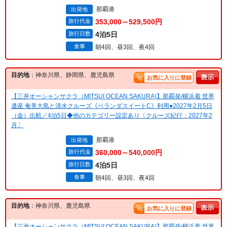
那覇港
出発地
旅行代金
353,000～529,500円
旅行日数
4泊5日
食事
朝4回、昼3回、夜4回
目的地
：神奈川県、静岡県、鹿児島県
お気に入りに登録
【三井オーシャンサクラ（MITSUI OCEAN SAKURA)】那覇発/横浜着 世界
遺産 奄美大島と清水クルーズ《ベランダスイートC》利用●2027年2月5日
（金）出航／4泊5日◆他のカテゴリー設定あり〔クルーズ紀行：2027年2
月〕
那覇港
出発地
旅行代金
360,000～540,000円
旅行日数
4泊5日
食事
朝4回、昼3回、夜4回
目的地
：神奈川県、鹿児島県
お気に入りに登録
【三井オーシャンサクラ（MITSUI OCEAN SAKURA)】那覇発/横浜着 世界