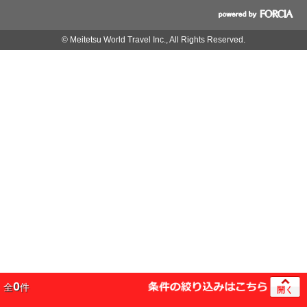
© Meitetsu World Travel Inc., All Rights Reserved.
0
全
件
開く