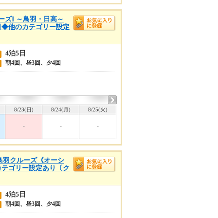
ルーズI ～鳥羽・日高～
5日◆他のカテゴリー設定
4泊5日
朝4回、昼3回、夕4回
8/23(日)
8/24(月)
8/25(火)
-
-
-
高・鳥羽クルーズ《オーシ
のカテゴリー設定あり〔ク
4泊5日
朝4回、昼3回、夕4回