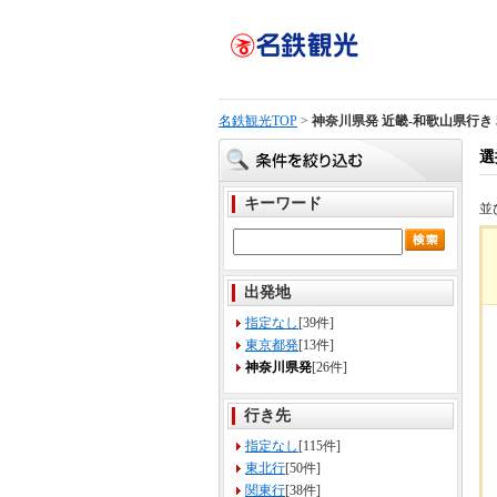
名鉄観光TOP
>
神奈川県発 近畿-和歌山県行き 
選
キーワード
並
出発地
指定なし
[39件]
東京都発
[13件]
神奈川県発
[26件]
行き先
指定なし
[115件]
東北行
[50件]
関東行
[38件]