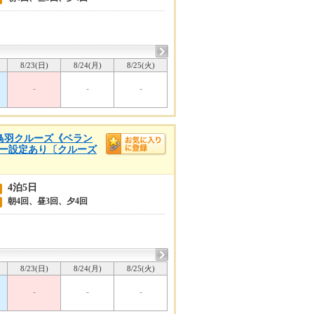
8/23(日)
8/24(月)
8/25(火)
-
-
-
高・鳥羽クルーズ《ベラン
ゴリー設定あり〔クルーズ
4泊5日
朝4回、昼3回、夕4回
8/23(日)
8/24(月)
8/25(火)
-
-
-