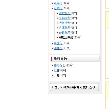
東海行
[39件]
近畿行
[26件]
滋賀県行
[0件]
京都府行
[0件]
大阪府行
[0件]
兵庫県行
[0件]
奈良県行
[0件]
和歌山県行
[26件]
中国行
[13件]
沖縄行
[13件]
旅行日数
指定なし
[65件]
4日
[39件]
5日
[26件]