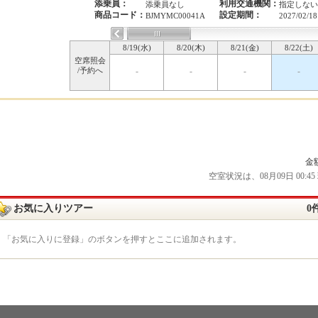
添乗員：
利用交通機関：
添乗員なし
指定しない
商品コード：
設定期間：
BJMYMC00041A
2027/02/18
8/19(水)
8/20(木)
8/21(金)
8/22(土)
空席照会
/予約へ
-
-
-
-
金
空室状況は、08月09日 00
お気に入りツアー
0
「お気に入りに登録」のボタンを押すとここに追加されます。