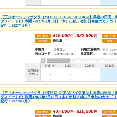
【三井オーシャンサクラ（MITSUI OCEAN SAKURA)】早春の日
ダスイートD》利用●2027年2月18日（木）出航／4泊5日◆他のカテ
紀行：2027年2月〕
415,000
622,500
円～
円
旅行代金
旅行日数
横浜港
出発地
食事
添乗員：
利用交通機関：
添乗員なし
指定しない
商品コード：
設定期間：
BJMYMC00041D
2027/02/18
8/19(水)
8/20(木)
8/21(金)
8/22(土)
空席照会
/予約へ
-
-
-
-
【三井オーシャンサクラ（MITSUI OCEAN SAKURA)】早春の日
ダスイートE》利用●2027年2月18日（木）出航／4泊5日◆他のカテ
紀行：2027年2月〕
407,000
610,500
円～
円
旅行代金
旅行日数
横浜港
出発地
食事