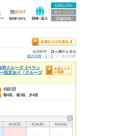
ENGLISH
マイページ
店舗情報
全26件中
21～26
件を表示
前の10件
｜
1
｜
2
｜
3
｜
次の10件
高・鳥羽クルーズ《ベラン
ゴリー設定あり〔クルーズ
4泊5日
朝4回、昼3回、夕4回
8/23(日)
8/24(月)
8/25(火)
-
-
-