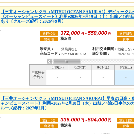
【三井オーシャンサクラ（MITSUI OCEAN SAKURＡ)】デビューク
《オーシャンビュースイート》利用●2026年9月19日（土）出航／4泊
あり〔クルーズ紀行：2026年9月〕
372,000
558,000
円～
円
旅行代金
旅行日数
横浜港
出発地
食事
添乗員：
利用交通機関：
添乗員なし
指定しない
商品コード：
設定期間：
BJMYMC00001A
2026/09/19
8/19(水)
8/20(木)
8/21(金)
8/22(土)
空席照会
/予約へ
-
-
-
-
【三井オーシャンサクラ（MITSUI OCEAN SAKURA)】早春の日
ャンビュースイート》利用●2027年2月18日（木）出航／4泊5日◆他
ルーズ紀行：2027年2月〕
336,000
504,000
円～
円
旅行代金
旅行日数
横浜港
出発地
食事