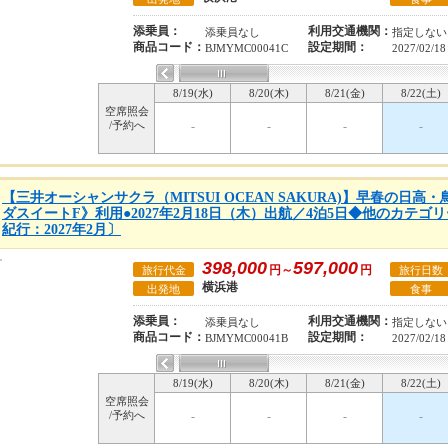
添乗員：
利用交通機関：
添乗員なし
指定しない
商品コード：
設定期間：
BJMYMC00041C
2027/02/18
8/19(水)
8/20(木)
8/21(金)
8/22(土)
空席照会
/予約へ
-
-
-
-
【三井オーシャンサクラ（MITSUI OCEAN SAKURA)】早春の日
ダスイートF》利用●2027年2月18日（木）出航／4泊5日◆他のカテ
紀行：2027年2月〕
398,000
597,000
円～
円
旅行代金
旅行日数
横浜港
出発地
食事
添乗員：
利用交通機関：
添乗員なし
指定しない
商品コード：
設定期間：
BJMYMC00041B
2027/02/18
8/19(水)
8/20(木)
8/21(金)
8/22(土)
空席照会
/予約へ
-
-
-
-