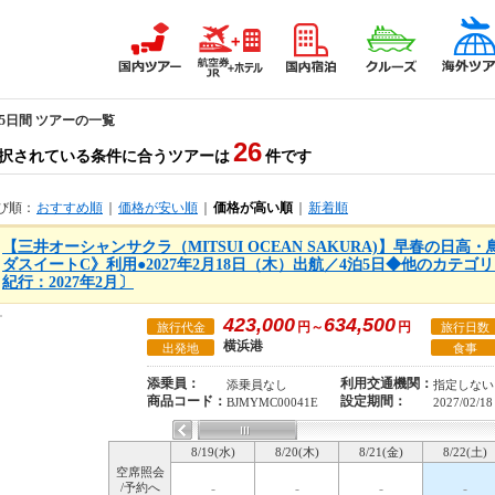
5日間 ツアーの一覧
26
択されている条件に合うツアーは
件です
び順：
おすすめ順
｜
価格が安い順
｜
価格が高い順
｜
新着順
【三井オーシャンサクラ（MITSUI OCEAN SAKURA)】早春の日
ダスイートC》利用●2027年2月18日（木）出航／4泊5日◆他のカテ
紀行：2027年2月〕
423,000
634,500
円～
円
旅行代金
旅行日数
横浜港
出発地
食事
添乗員：
利用交通機関：
添乗員なし
指定しない
商品コード：
設定期間：
BJMYMC00041E
2027/02/18
8/19(水)
8/20(木)
8/21(金)
8/22(土)
空席照会
/予約へ
-
-
-
-