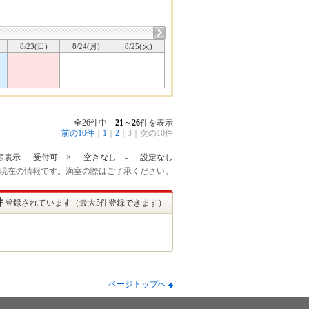
8/23(日)
8/24(月)
8/25(火)
-
-
-
全26件中
21～26
件を表示
前の10件
｜
1
｜
2
｜
3
｜
次の10件
額表示･･･受付可 ×･･･空きなし -･･･設定なし
:45 現在の情報です。満室の際はご了承ください。
件
登録されています（最大5件登録できます）
ページトップへ