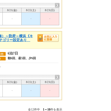
8/21(金)
8/22(土)
8/23(日)
-
-
-
内海）～防府～横浜《キ
のカテゴリー設定あり
6泊7日
日数
朝6回、昼5回、夕6回
事
ー
8/21(金)
8/22(土)
8/23(日)
-
-
-
全12件中
1～10
件を表示