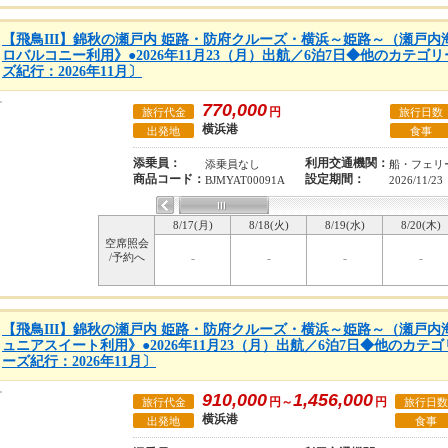
【飛鳥III】錦秋の瀬戸内 姫路・防府クルーズ・横浜～姫路～（瀬戸
ロバルコニー利用》●2026年11月23（月）出航／6泊7日◆他のカテゴ
ズ紀行：2026年11月〕
770,000
円
旅行代金
旅行日数
横浜港
出発地
食事
添乗員：
利用交通機関：
添乗員なし
船・フェリ
商品コード：
設定期間：
BJMYAT00091A
2026/11/23
8/17(月)
8/18(火)
8/19(水)
8/20(木)
空席照会
/予約へ
-
-
-
-
【飛鳥III】錦秋の瀬戸内 姫路・防府クルーズ・横浜～姫路～（瀬戸
ュニアスイート利用》●2026年11月23（月）出航／6泊7日◆他のカテ
ーズ紀行：2026年11月〕
910,000
1,456,000
円～
円
旅行代金
旅行日数
横浜港
出発地
食事