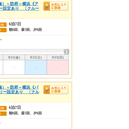
内海）～防府～横浜《ア
リー設定あり 〔クルー
6泊7日
日数
朝6回、昼5回、夕6回
事
ー
8/21(金)
8/22(土)
8/23(日)
-
-
-
内海）～防府～横浜《パ
ゴリー設定あり 〔クル
6泊7日
日数
朝6回、昼5回、夕6回
事
ー