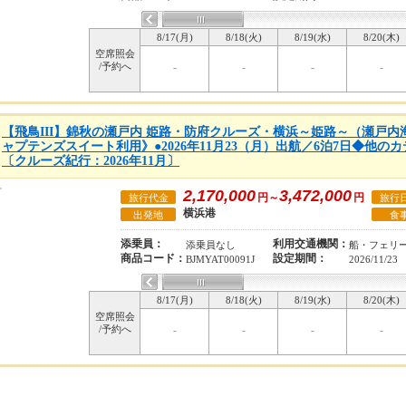
8/17(月)
8/18(火)
8/19(水)
8/20(木)
空席照会
/予約へ
-
-
-
-
【飛鳥III】錦秋の瀬戸内 姫路・防府クルーズ・横浜～姫路～（瀬戸
ャプテンズスイート利用》●2026年11月23（月）出航／6泊7日◆他
〔クルーズ紀行：2026年11月〕
2,170,000
3,472,000
円～
円
旅行代金
旅行
横浜港
出発地
食
添乗員：
利用交通機関：
添乗員なし
船・フェリ
商品コード：
設定期間：
BJMYAT00091J
2026/11/23
8/17(月)
8/18(火)
8/19(水)
8/20(木)
空席照会
/予約へ
-
-
-
-