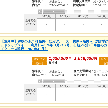
添乗員：
利用交通機関：
添乗員なし
船・フェリ
商品コード：
設定期間：
BJMYAT00091F
2026/11/23
8/17(月)
8/18(火)
8/19(水)
8/20(木)
空席照会
/予約へ
-
-
-
-
【飛鳥III】錦秋の瀬戸内 姫路・防府クルーズ・横浜～姫路～（瀬戸
ッドシップスイート利用》●2026年11月23（月）出航／6泊7日◆他
〔クルーズ紀行：2026年11月〕
1,030,000
1,648,000
円～
円
旅行代金
旅行
横浜港
出発地
食
添乗員：
利用交通機関：
添乗員なし
船・フェリ
商品コード：
設定期間：
BJMYAT00091G
2026/11/23
8/17(月)
8/18(火)
8/19(水)
8/20(木)
空席照会
/予約へ
-
-
-
-