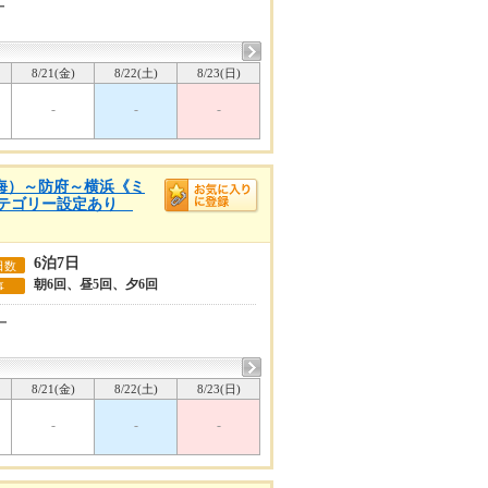
ー
8/21(金)
8/22(土)
8/23(日)
-
-
-
内海）～防府～横浜《ミ
のカテゴリー設定あり
6泊7日
日数
朝6回、昼5回、夕6回
事
ー
8/21(金)
8/22(土)
8/23(日)
-
-
-