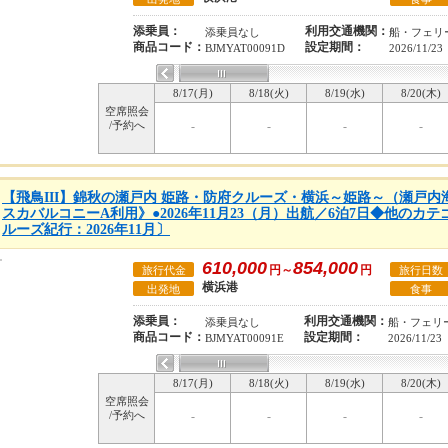
添乗員：
利用交通機関：
添乗員なし
船・フェリ
商品コード：
設定期間：
BJMYAT00091D
2026/11/23
8/17(月)
8/18(火)
8/19(水)
8/20(木)
空席照会
/予約へ
-
-
-
-
【飛鳥III】錦秋の瀬戸内 姫路・防府クルーズ・横浜～姫路～（瀬戸
スカバルコニーA利用》●2026年11月23（月）出航／6泊7日◆他のカ
ルーズ紀行：2026年11月〕
610,000
854,000
円～
円
旅行代金
旅行日数
横浜港
出発地
食事
添乗員：
利用交通機関：
添乗員なし
船・フェリ
商品コード：
設定期間：
BJMYAT00091E
2026/11/23
8/17(月)
8/18(火)
8/19(水)
8/20(木)
空席照会
/予約へ
-
-
-
-