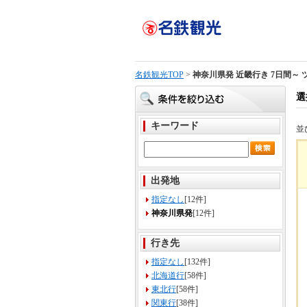
名鉄観光TOP
>
神奈川県発 近畿行き 7日間～
選
キーワード
並
出発地
指定なし
[12件]
神奈川県発
[12件]
行き先
指定なし
[132件]
北海道行
[58件]
東北行
[58件]
関東行
[38件]