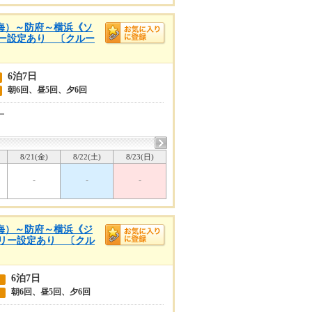
内海）～防府～横浜《ソ
リー設定あり 〔クルー
6泊7日
朝6回、昼5回、夕6回
ー
8/21(金)
8/22(土)
8/23(日)
-
-
-
内海）～防府～横浜《ジ
ゴリー設定あり 〔クル
6泊7日
朝6回、昼5回、夕6回