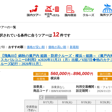
 ツアーの一覧
12
択されている条件に合うツアーは
件です
び順：
おすすめ順
｜
価格が安い順
｜
価格が高い順
｜
新着順
【飛鳥III】錦秋の瀬戸内 姫路・防府クルーズ・横浜～姫路～（瀬戸
スカバルコニーD利用》●2026年11月23（月）出航／6泊7日◆他のカ
ルーズ紀行：2026年11月〕
560,000
896,000
円～
円
旅行代金
旅行日数
横浜港
出発地
食事
添乗員：
利用交通機関：
添乗員なし
船・フェリ
商品コード：
設定期間：
BJMYAT00091B
2026/11/23
8/17(月)
8/18(火)
8/19(水)
8/20(木)
空席照会
/予約へ
-
-
-
-