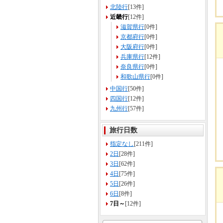
北陸行
[13件]
近畿行
[12件]
滋賀県行
[0件]
京都府行
[0件]
大阪府行
[0件]
兵庫県行
[12件]
奈良県行
[0件]
和歌山県行
[0件]
中国行
[50件]
四国行
[12件]
九州行
[57件]
旅行日数
指定なし
[211件]
2日
[28件]
3日
[62件]
4日
[75件]
5日
[26件]
6日
[8件]
7日～
[12件]