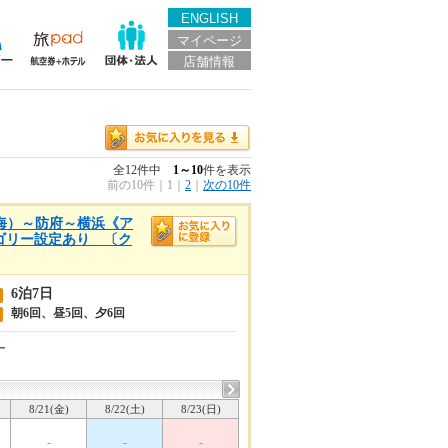
ENGLISH
マイページ
店舗情報
全12件中
1～10
件を表示
前の10件
｜
1
｜
2
｜
次の10件
内海）～防府～横浜《ア
テゴリー設定あり 〔ク
6泊7日
朝6回、昼5回、夕6回
ー
8/21(金)
8/22(土)
8/23(日)
-
-
-