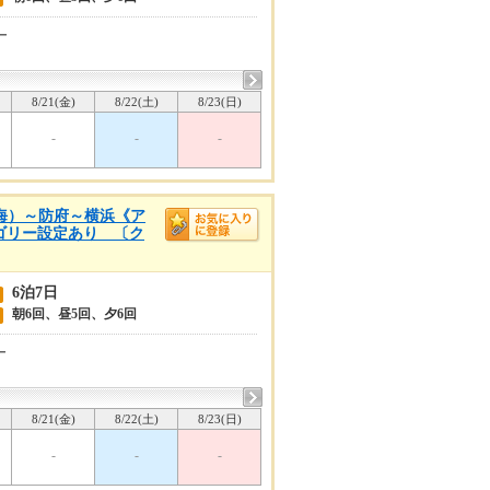
ー
8/21(金)
8/22(土)
8/23(日)
-
-
-
内海）～防府～横浜《ア
テゴリー設定あり 〔ク
6泊7日
朝6回、昼5回、夕6回
ー
8/21(金)
8/22(土)
8/23(日)
-
-
-