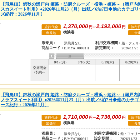
【飛鳥III】錦秋の瀬戸内 姫路・防府クルーズ・横浜～姫路～（瀬戸
スカスイート利用》●2026年11月23（月）出航／6泊7日◆他のカテゴ
ズ紀行：2026年11月〕
1,370,000
2,192,000
円～
円
旅行代金
旅行
横浜港
出発地
食
添乗員：
利用交通機関：
添乗員なし
船・フェリ
商品コード：
設定期間：
BJMYAT00091H
2026/11/23
8/17(月)
8/18(火)
8/19(水)
8/20(木)
空席照会
/予約へ
-
-
-
-
【飛鳥III】錦秋の瀬戸内 姫路・防府クルーズ・横浜～姫路～（瀬戸
ノラマスイート利用》●2026年11月23（月）出航／6泊7日◆他のカテ
ーズ紀行：2026年11月〕
1,710,000
2,736,000
円～
円
旅行代金
旅行
横浜港
出発地
食
添乗員：
利用交通機関：
添乗員なし
船・フェリ
商品コード：
設定期間：
BJMYAT00091I
2026/11/23