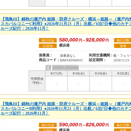
【飛鳥III】錦秋の瀬戸内 姫路・防府クルーズ・横浜～姫路～（瀬戸
スカバルコニーC利用》●2026年11月23（月）出航／6泊7日◆他のカ
ルーズ紀行：2026年11月〕
580,000
928,000
円～
円
旅行代金
旅行日数
横浜港
出発地
食事
添乗員：
利用交通機関：
添乗員なし
船・フェリ
商品コード：
設定期間：
BJMYAT00091C
2026/11/23
8/17(月)
8/18(火)
8/19(水)
8/20(木)
空席照会
/予約へ
-
-
-
-
【飛鳥III】錦秋の瀬戸内 姫路・防府クルーズ・横浜～姫路～（瀬戸
スカバルコニーB利用》●2026年11月23（月）出航／6泊7日◆他のカ
ルーズ紀行：2026年11月〕
590,000
826,000
円～
円
旅行代金
旅行日数
横浜港
出発地
食事