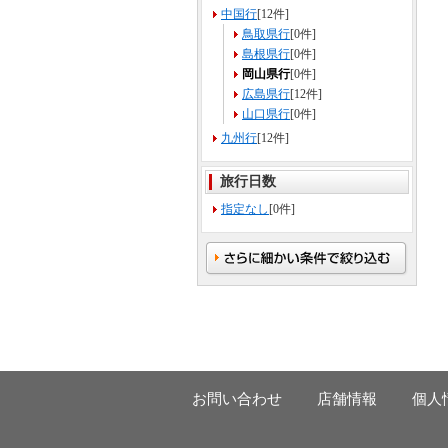
中国行
[12件]
鳥取県行
[0件]
島根県行
[0件]
岡山県行
[0件]
広島県行
[12件]
山口県行
[0件]
九州行
[12件]
旅行日数
指定なし
[0件]
お問い合わせ
店舗情報
個人