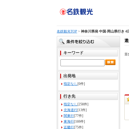
名鉄観光TOP
>
神奈川県発 中国-岡山県行き 4
選
キーワード
並
出発地
指定なし
[0件]
行き先
指定なし
[258件]
北海道行
[13件]
関東行
[77件]
東海行
[169件]
近畿行
[75件]