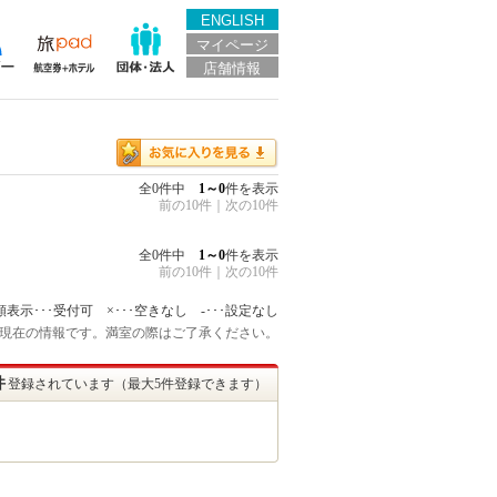
ENGLISH
マイページ
店舗情報
全0件中
1～0
件を表示
前の10件
｜
次の10件
全0件中
1～0
件を表示
前の10件
｜
次の10件
額表示･･･受付可 ×･･･空きなし -･･･設定なし
:45 現在の情報です。満室の際はご了承ください。
件
登録されています（最大5件登録できます）