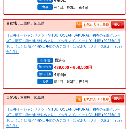
4泊5日
食事
朝4回、昼3回、夜4回
目的地
：三重県、広島県
お気に入りに登録
【三井オーシャンサクラ（MITSUI OCEAN SAKURA)】初春の宝船クルー
ズﾞ～新宮・鞆の浦 歴史めぐり～《ベランダスイートD》利用●2027年1月
10日（日）出航／4泊5日◆他のカテゴリー設定あり〔クルーズ紀行：2027
年1月〕
横浜港
出発地
旅行代金
439,000～658,500円
旅行日数
4泊5日
食事
朝4回、昼3回、夜4回
目的地
：三重県、広島県
お気に入りに登録
【三井オーシャンサクラ（MITSUI OCEAN SAKURA)】初春の宝船クルー
ズﾞ～新宮・鞆の浦 歴史めぐり～《ベランダスイートC》利用●2027年1月
10日（日）出航／4泊5日◆他のカテゴリー設定あり〔クルーズ紀行：2027
年1月〕