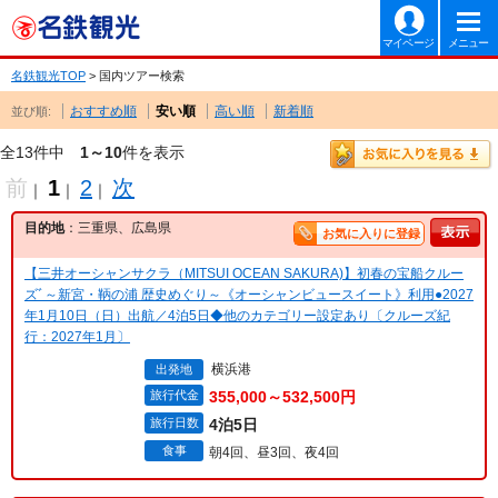
マイページ
メニュー
名鉄観光TOP
> 国内ツアー検索
おすすめ順
安い順
高い順
新着順
並び順:
全13件中
1～10
件を表示
前
1
2
次
｜
｜
｜
目的地
：三重県、広島県
お気に入りに登録
【三井オーシャンサクラ（MITSUI OCEAN SAKURA)】初春の宝船クルー
ズﾞ～新宮・鞆の浦 歴史めぐり～《オーシャンビュースイート》利用●2027
年1月10日（日）出航／4泊5日◆他のカテゴリー設定あり〔クルーズ紀
行：2027年1月〕
横浜港
出発地
旅行代金
355,000～532,500円
旅行日数
4泊5日
食事
朝4回、昼3回、夜4回