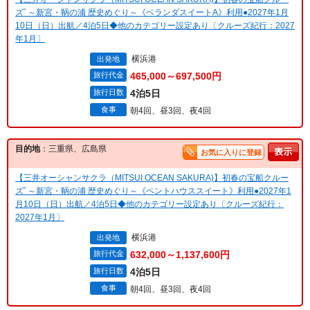
ズﾞ～新宮・鞆の浦 歴史めぐり～《ベランダスイートA》利用●2027年1月
10日（日）出航／4泊5日◆他のカテゴリー設定あり〔クルーズ紀行：2027
年1月〕
横浜港
出発地
旅行代金
465,000～697,500円
旅行日数
4泊5日
食事
朝4回、昼3回、夜4回
目的地
：三重県、広島県
お気に入りに登録
【三井オーシャンサクラ（MITSUI OCEAN SAKURA)】初春の宝船クルー
ズﾞ～新宮・鞆の浦 歴史めぐり～《ペントハウススイート》利用●2027年1
月10日（日）出航／4泊5日◆他のカテゴリー設定あり〔クルーズ紀行：
2027年1月〕
横浜港
出発地
旅行代金
632,000～1,137,600円
旅行日数
4泊5日
食事
朝4回、昼3回、夜4回