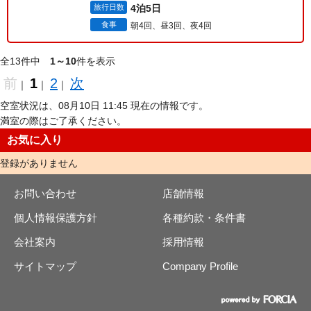
旅行日数
4泊5日
食事
朝4回、昼3回、夜4回
全13件中
1～10
件を表示
前
1
2
次
｜
｜
｜
空室状況は、08月10日 11:45 現在の情報です。
満室の際はご了承ください。
お気に入り
登録がありません
お問い合わせ
店舗情報
個人情報保護方針
各種約款・条件書
会社案内
採用情報
サイトマップ
Company Profile