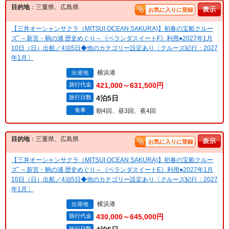
目的地
：三重県、広島県
お気に入りに登録
【三井オーシャンサクラ（MITSUI OCEAN SAKURA)】初春の宝船クルー
ズﾞ～新宮・鞆の浦 歴史めぐり～《ベランダスイートF》利用●2027年1月
10日（日）出航／4泊5日◆他のカテゴリー設定あり〔クルーズ紀行：2027
年1月〕
横浜港
出発地
旅行代金
421,000～631,500円
旅行日数
4泊5日
食事
朝4回、昼3回、夜4回
目的地
：三重県、広島県
お気に入りに登録
【三井オーシャンサクラ（MITSUI OCEAN SAKURA)】初春の宝船クルー
ズﾞ～新宮・鞆の浦 歴史めぐり～《ベランダスイートE》利用●2027年1月
10日（日）出航／4泊5日◆他のカテゴリー設定あり〔クルーズ紀行：2027
年1月〕
横浜港
出発地
旅行代金
430,000～645,000円
旅行日数