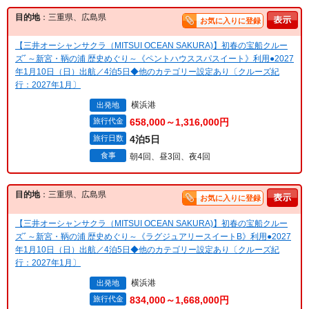
目的地
：三重県、広島県
お気に入りに登録
【三井オーシャンサクラ（MITSUI OCEAN SAKURA)】初春の宝船クルー
ズﾞ～新宮・鞆の浦 歴史めぐり～《ペントハウススパスイート》利用●2027
年1月10日（日）出航／4泊5日◆他のカテゴリー設定あり〔クルーズ紀
行：2027年1月〕
横浜港
出発地
旅行代金
658,000～1,316,000円
旅行日数
4泊5日
食事
朝4回、昼3回、夜4回
目的地
：三重県、広島県
お気に入りに登録
【三井オーシャンサクラ（MITSUI OCEAN SAKURA)】初春の宝船クルー
ズﾞ～新宮・鞆の浦 歴史めぐり～《ラグジュアリースイートB》利用●2027
年1月10日（日）出航／4泊5日◆他のカテゴリー設定あり〔クルーズ紀
行：2027年1月〕
横浜港
出発地
旅行代金
834,000～1,668,000円