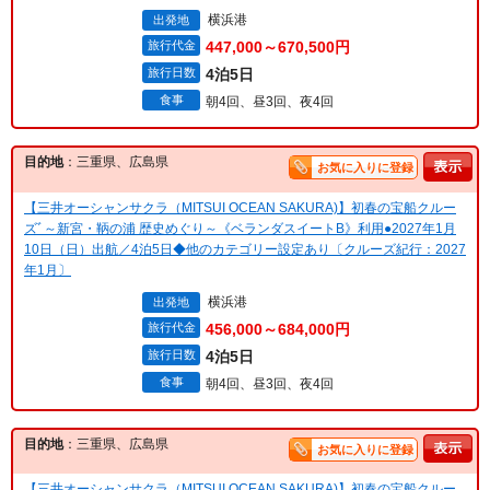
横浜港
出発地
旅行代金
447,000～670,500円
旅行日数
4泊5日
食事
朝4回、昼3回、夜4回
目的地
：三重県、広島県
お気に入りに登録
【三井オーシャンサクラ（MITSUI OCEAN SAKURA)】初春の宝船クルー
ズﾞ～新宮・鞆の浦 歴史めぐり～《ベランダスイートB》利用●2027年1月
10日（日）出航／4泊5日◆他のカテゴリー設定あり〔クルーズ紀行：2027
年1月〕
横浜港
出発地
旅行代金
456,000～684,000円
旅行日数
4泊5日
食事
朝4回、昼3回、夜4回
目的地
：三重県、広島県
お気に入りに登録
【三井オーシャンサクラ（MITSUI OCEAN SAKURA)】初春の宝船クルー