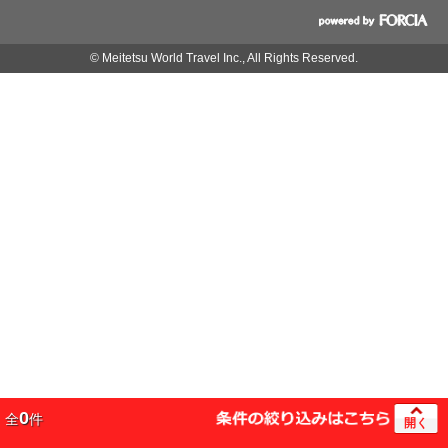
© Meitetsu World Travel Inc., All Rights Reserved.
0
全
件
開く