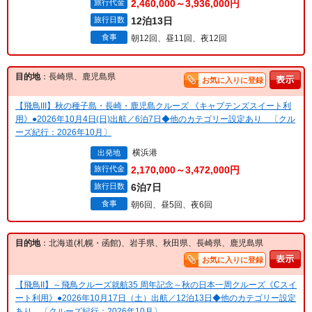
旅行代金
2,460,000～3,936,000円
旅行日数
12泊13日
食事
朝12回、昼11回、夜12回
目的地
：長崎県、鹿児島県
お気に入りに登録
【飛鳥III】秋の種子島・長崎・鹿児島クルーズ 《キャプテンズスイート利
用》●2026年10月4日(日)出航／6泊7日◆他のカテゴリー設定あり 〔クル
ーズ紀行：2026年10月〕
横浜港
出発地
旅行代金
2,170,000～3,472,000円
旅行日数
6泊7日
食事
朝6回、昼5回、夜6回
目的地
：北海道(札幌・函館)、岩手県、秋田県、長崎県、鹿児島県
お気に入りに登録
【飛鳥II】～飛鳥クルーズ就航35 周年記念～秋の日本一周クルーズ《Cスイ
ート利用》●2026年10月17日（土）出航／12泊13日◆他のカテゴリー設定
あり 〔クルーズ紀行：2026年10月〕