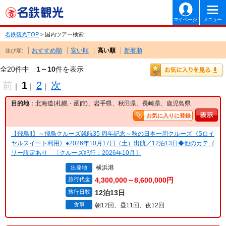
マイページ
メニュー
名鉄観光TOP
> 国内ツアー検索
おすすめ順
安い順
高い順
新着順
並び順:
全20件中
1～10
件を表示
前
1
2
次
｜
｜
｜
目的地
：北海道(札幌・函館)、岩手県、秋田県、長崎県、鹿児島県
お気に入りに登録
【飛鳥II】～飛鳥クルーズ就航35 周年記念～秋の日本一周クルーズ《Sロイ
ヤルスイート利用》●2026年10月17日（土）出航／12泊13日◆他のカテゴ
リー設定あり 〔クルーズ紀行：2026年10月〕
横浜港
出発地
旅行代金
4,300,000～8,600,000円
旅行日数
12泊13日
食事
朝12回、昼11回、夜12回