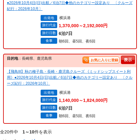
●2026年10月4日(日)出航／6泊7日◆他のカテゴリー設定あり 〔クルーズ
紀行：2026年10月〕
横浜港
出発地
旅行代金
1,370,000～2,192,000円
旅行日数
6泊7日
食事
朝6回、昼5回、夜6回
目的地
：長崎県、鹿児島県
お気に入りに登録
【飛鳥III】秋の種子島・長崎・鹿児島クルーズ 《ミッドシップスイート利
用》●2026年10月4日(日)出航／6泊7日◆他のカテゴリー設定あり 〔クル
ーズ紀行：2026年10月〕
横浜港
出発地
旅行代金
1,140,000～1,824,000円
旅行日数
6泊7日
食事
朝6回、昼5回、夜6回
全20件中
1～10
件を表示