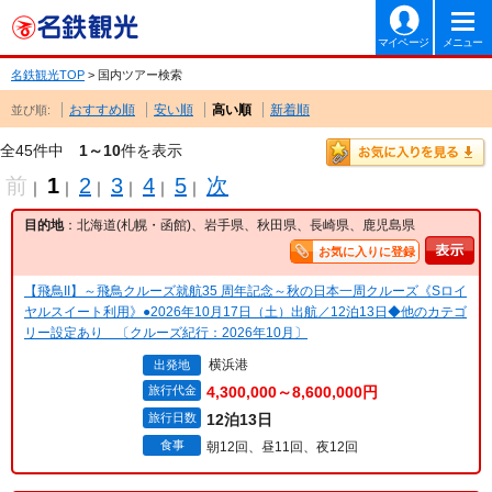
マイページ
メニュー
名鉄観光TOP
> 国内ツアー検索
おすすめ順
安い順
高い順
新着順
並び順:
全45件中
1～10
件を表示
前
1
2
3
4
5
次
｜
｜
｜
｜
｜
｜
目的地
：北海道(札幌・函館)、岩手県、秋田県、長崎県、鹿児島県
お気に入りに登録
【飛鳥II】～飛鳥クルーズ就航35 周年記念～秋の日本一周クルーズ《Sロイ
ヤルスイート利用》●2026年10月17日（土）出航／12泊13日◆他のカテゴ
リー設定あり 〔クルーズ紀行：2026年10月〕
横浜港
出発地
旅行代金
4,300,000～8,600,000円
旅行日数
12泊13日
食事
朝12回、昼11回、夜12回