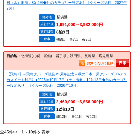
日（水）出航／8泊9日◆他のカテゴリー設定あり〔クルーズ紀行：2027年
2月〕
横浜港
出発地
旅行代金
1,991,000～3,982,000円
旅行日数
8泊9日
食事
朝8回、昼7回、夜8回
目的地
：北海道(札幌・函館)、岩手県、秋田県、長崎県、鹿児島県
お気に入りに登録
【飛鳥II】～飛鳥クルーズ就航35 周年記念～秋の日本一周クルーズ《Aアス
カスイート利用》●2026年10月17日（土）出航／12泊13日◆他のカテゴリ
ー設定あり 〔クルーズ紀行：2026年10月〕
横浜港
出発地
旅行代金
2,460,000～3,936,000円
旅行日数
12泊13日
食事
朝12回、昼11回、夜12回
全45件中
1～10
件を表示