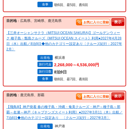
食事
朝6回、昼5回、夜6回
目的地
：広島県、宮崎県、鹿児島県
お気に入りに登録
【三井オーシャンサクラ（MITSUI OCEAN SAKURA)】ゴールデンウィー
ク 種子島・甑島クルーズ《MITSUI OCEAN スイート》利用●2027年4月28
日（水）出航／8泊9日◆他のカテゴリー設定あり〔クルーズ紀行：2027年
2月〕
横浜港
出発地
旅行代金
2,268,000～4,536,000円
旅行日数
8泊9日
食事
朝8回、昼7回、夜8回
目的地
：鹿児島県、那覇
お気に入りに登録
【飛鳥III】神戸発着 春の種子島・沖縄・奄美クルーズ・神戸～種子島～那
覇～名瀬～神戸《キャプテンズスイート利用》●2027年3月11（木）出航／
7泊8日◆他のカテゴリー設定あり 〔クルーズ紀行：2027年3月〕
神戸港
出発地