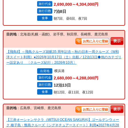
旅行代金
2,690,000～4,304,000円
旅行日数
7泊8日
食事
朝7回、昼6回、夜7回
目的地
：北海道(札幌・函館)、岩手県、秋田県、長崎県、鹿児島県
お気に入りに登録
【飛鳥II】～飛鳥クルーズ就航35 周年記念～秋の日本一周クルーズ《W和
洋スイート利用》●2026年10月17日（土）出航／12泊13日◆他のカテゴリ
ー設定あり 〔クルーズ紀行：2026年10月〕
横浜港
出発地
旅行代金
2,680,000～4,288,000円
旅行日数
12泊13日
食事
朝12回、昼11回、夜12回
目的地
：広島県、宮崎県、鹿児島県
お気に入りに登録
【三井オーシャンサクラ（MITSUI OCEAN SAKURA)】ゴールデンウィー
ク 種子島・甑島クルーズ《シグネチュアースイート》利用●2027年4月28