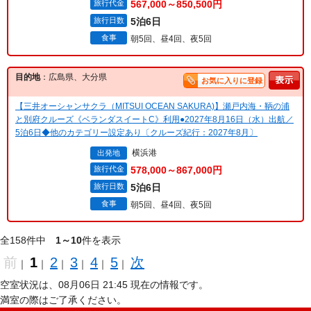
旅行代金
567,000～850,500円
旅行日数
5泊6日
食事
朝5回、昼4回、夜5回
目的地
：広島県、大分県
お気に入りに登録
【三井オーシャンサクラ（MITSUI OCEAN SAKURA)】瀬戸内海・鞆の浦
と別府クルーズ《ベランダスイートC》利用●2027年8月16日（水）出航／
5泊6日◆他のカテゴリー設定あり〔クルーズ紀行：2027年8月〕
横浜港
出発地
旅行代金
578,000～867,000円
旅行日数
5泊6日
食事
朝5回、昼4回、夜5回
全158件中
1～10
件を表示
前
1
2
3
4
5
次
｜
｜
｜
｜
｜
｜
空室状況は、08月06日 21:45 現在の情報です。
満室の際はご了承ください。