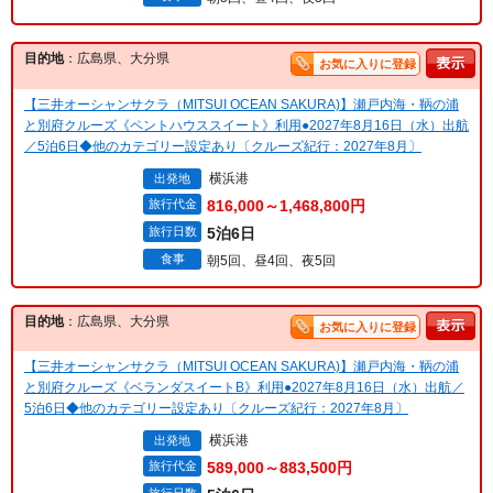
目的地
：広島県、大分県
お気に入りに登録
【三井オーシャンサクラ（MITSUI OCEAN SAKURA)】瀬戸内海・鞆の浦
と別府クルーズ《ペントハウススイート》利用●2027年8月16日（水）出航
／5泊6日◆他のカテゴリー設定あり〔クルーズ紀行：2027年8月〕
横浜港
出発地
旅行代金
816,000～1,468,800円
旅行日数
5泊6日
食事
朝5回、昼4回、夜5回
目的地
：広島県、大分県
お気に入りに登録
【三井オーシャンサクラ（MITSUI OCEAN SAKURA)】瀬戸内海・鞆の浦
と別府クルーズ《ベランダスイートB》利用●2027年8月16日（水）出航／
5泊6日◆他のカテゴリー設定あり〔クルーズ紀行：2027年8月〕
横浜港
出発地
旅行代金
589,000～883,500円