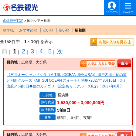
マイページ
メニュー
名鉄観光TOP
> 国内ツアー検索
おすすめ順
安い順
高い順
新着順
並び順:
全158件中
1～10
件を表示
前
1
2
3
4
5
次
｜
｜
｜
｜
｜
｜
目的地
：広島県、大分県
お気に入りに登録
【三井オーシャンサクラ（MITSUI OCEAN SAKURA)】瀬戸内海・鞆の浦
と別府クルーズ《MITSUI OCEAN スイート》利用●2027年8月16日（水）
出航／5泊6日◆他のカテゴリー設定あり〔クルーズ紀行：2027年8月〕
横浜港
出発地
旅行代金
1,530,000～3,060,000円
旅行日数
5泊6日
食事
朝5回、昼4回、夜5回
目的地
：広島県、大分県