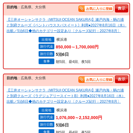
目的地
：広島県、大分県
お気に入りに登録
【三井オーシャンサクラ（MITSUI OCEAN SAKURA)】瀬戸内海・鞆の浦
と別府クルーズ《ペントハウススパスイート》利用●2027年8月16日（水）
出航／5泊6日◆他のカテゴリー設定あり〔クルーズ紀行：2027年8月〕
横浜港
出発地
旅行代金
850,000～1,700,000円
旅行日数
5泊6日
食事
朝5回、昼4回、夜5回
目的地
：広島県、大分県
お気に入りに登録
【三井オーシャンサクラ（MITSUI OCEAN SAKURA)】瀬戸内海・鞆の浦
と別府クルーズ《ラグジュアリースイートB》利用●2027年8月16日（水）
出航／5泊6日◆他のカテゴリー設定あり〔クルーズ紀行：2027年8月〕
横浜港
出発地
旅行代金
1,076,000～2,152,000円
旅行日数
5泊6日
食事
朝5回、昼4回、夜5回