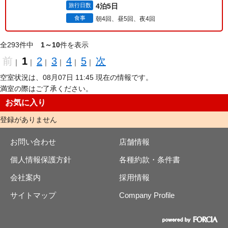
旅行日数
4泊5日
食事
朝4回、昼5回、夜4回
全293件中
1～10
件を表示
前
1
2
3
4
5
次
｜
｜
｜
｜
｜
｜
空室状況は、08月07日 11:45 現在の情報です。
満室の際はご了承ください。
お気に入り
登録がありません
お問い合わせ
店舗情報
個人情報保護方針
各種約款・条件書
会社案内
採用情報
サイトマップ
Company Profile