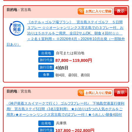
目的地
：宮古島
お気に入りに登録
《ホテル＋ゴルフ場プラン》 宮古島ステイゴルフ ５日間
３プレー ☆☆オーシャンリンクス宮古島での３プレー付、お
泊りは５ホテルをご用意、全日2サムOK、朝食４回付☆☆
＜２名１室利用＞ ※2026年4月～2026年10月出発（一部除外
日あり）
自宅または前泊地
出発地
旅行代金
87,800～119,800円
旅行日数
4泊5日
食事
朝4回、昼0回、夜0回
目的地
：宮古島
お気に入りに登録
《神戸発着スカイマークで行く》 ゴルフ3プレー付♪ 下地島空港直行便利
用/ 宮古島ステイ5日間（3名1室利用） ★お泊りは5つの人気ホテルをご
用意♪★オーシャンリンクス宮古島での2プレー付！★うれしい朝食4回付
兵庫県
出発地
旅行代金
107,800～202,800円