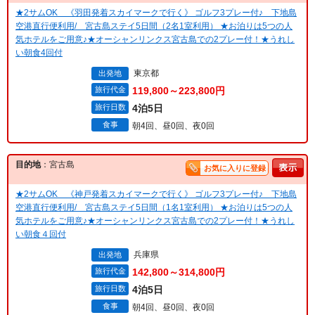
★2サムOK 《羽田発着スカイマークで行く》 ゴルフ3プレー付♪ 下地島
空港直行便利用/ 宮古島ステイ5日間（2名1室利用） ★お泊りは5つの人
気ホテルをご用意♪★オーシャンリンクス宮古島での2プレー付！★うれし
い朝食4回付
東京都
出発地
旅行代金
119,800～223,800円
旅行日数
4泊5日
食事
朝4回、昼0回、夜0回
目的地
：宮古島
お気に入りに登録
★2サムOK 《神戸発着スカイマークで行く》 ゴルフ3プレー付♪ 下地島
空港直行便利用/ 宮古島ステイ5日間（1名1室利用） ★お泊りは5つの人
気ホテルをご用意♪★オーシャンリンクス宮古島での2プレー付！★うれし
い朝食４回付
兵庫県
出発地
旅行代金
142,800～314,800円
旅行日数
4泊5日
食事
朝4回、昼0回、夜0回