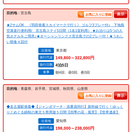
目的地
：宮古島
お気に入りに登録
★2サムOK 《羽田発着スカイマークで行く》 ゴルフ3プレー付♪ 下地島
空港直行便利用/ 宮古島ステイ5日間（1名1室利用） ★お泊りは5つの人
気ホテルをご用意♪★オーシャンリンクス宮古島での2プレー付！★うれし
い朝食４回付
東京都
出発地
旅行代金
149,800～322,800円
旅行日数
4泊5日
食事
朝4回、昼0回、夜0回
目的地
：青森県、岩手県、宮城県、秋田県、山形県
お気に入りに登録
◆名古屋駅発着◆【ジャンボマーチ・添乗員同行】新幹線で行く！ゆっく
りとめぐる錦秋の東北５県周遊５日間【四季の花・風景】【世界遺産】
愛知県
出発地
旅行代金
198,000～238,000円