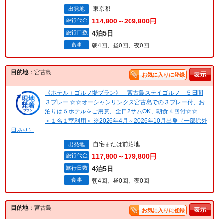
東京都
出発地
旅行代金
114,800～209,800円
旅行日数
4泊5日
食事
朝4回、昼0回、夜0回
目的地
：宮古島
お気に入りに登録
《ホテル＋ゴルフ場プラン》 宮古島ステイゴルフ ５日間
３プレー ☆☆オーシャンリンクス宮古島での３プレー付、お
泊りは５ホテルをご用意、全日2サムOK、朝食４回付☆☆
＜１名１室利用＞ ※2026年4月～2026年10月出発（一部除外
日あり）
自宅または前泊地
出発地
旅行代金
117,800～179,800円
旅行日数
4泊5日
食事
朝4回、昼0回、夜0回
目的地
：宮古島
お気に入りに登録