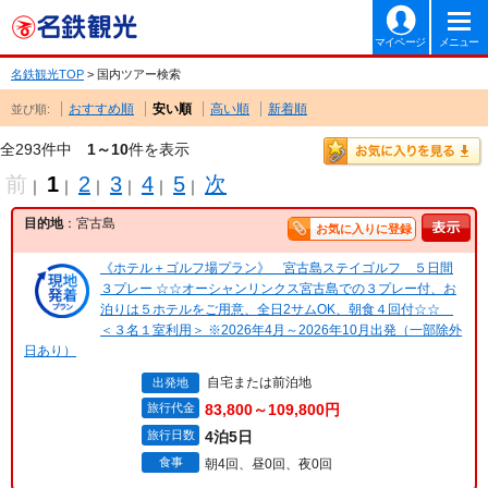
マイページ
メニュー
名鉄観光TOP
> 国内ツアー検索
おすすめ順
安い順
高い順
新着順
並び順:
全293件中
1～10
件を表示
前
1
2
3
4
5
次
｜
｜
｜
｜
｜
｜
目的地
：宮古島
お気に入りに登録
《ホテル＋ゴルフ場プラン》 宮古島ステイゴルフ ５日間
３プレー ☆☆オーシャンリンクス宮古島での３プレー付、お
泊りは５ホテルをご用意、全日2サムOK、朝食４回付☆☆
＜３名１室利用＞ ※2026年4月～2026年10月出発（一部除外
日あり）
自宅または前泊地
出発地
旅行代金
83,800～109,800円
旅行日数
4泊5日
食事
朝4回、昼0回、夜0回