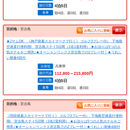
旅行日数
4泊5日
食事
朝4回、昼0回、夜0回
目的地
：宮古島
お気に入りに登録
★2サムOK 《神戸発着スカイマークで行く》 ゴルフ3プレー付♪ 下地島
空港直行便利用/ 宮古島ステイ5日間（2名1室利用） ★お泊りは5つの人
気ホテルをご用意♪★オーシャンリンクス宮古島での2プレー付！★うれし
い朝食4回付
兵庫県
出発地
旅行代金
112,800～215,800円
旅行日数
4泊5日
食事
朝4回、昼0回、夜0回
目的地
：宮古島
お気に入りに登録
《羽田発着スカイマークで行く》 ゴルフ3プレー付♪ 下地島空港直行便利
用/ 宮古島ステイ5日間（3名1室利用） ★お泊りは5つの人気ホテルをご
用意♪★オーシャンリンクス宮古島での2プレー付！★うれしい朝食4回付