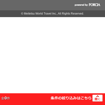
© Meitetsu World Travel Inc., All Rights Reserved.
0
全
件
開く