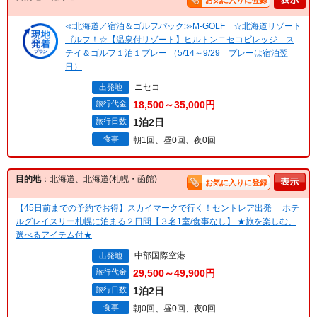
お気に入りに登録
≪北海道／宿泊＆ゴルフパック≫M-GOLF ☆北海道リゾート
ゴルフ！☆【温泉付リゾート】ヒルトンニセコビレッジ ス
テイ＆ゴルフ１泊１プレー （5/14～9/29 プレーは宿泊翌
日）
ニセコ
出発地
旅行代金
18,500～35,000円
旅行日数
1泊2日
食事
朝1回、昼0回、夜0回
目的地
：北海道、北海道(札幌・函館)
お気に入りに登録
【45日前までの予約でお得】スカイマークで行く！セントレア出発 ホテ
ルグレイスリー札幌に泊まる２日間【３名1室/食事なし】 ★旅を楽しむ、
選べるアイテム付★
中部国際空港
出発地
旅行代金
29,500～49,900円
旅行日数
1泊2日
食事
朝0回、昼0回、夜0回