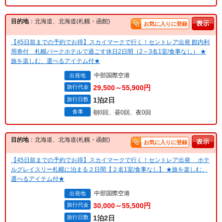
目的地
：北海道、北海道(札幌・函館)
お気に入りに登録
【45日前までの予約でお得】スカイマークで行く！セントレア出発 館内利
用券付 札幌パークホテルで過ごす休日2日間（2～3名1室/食事なし） ★
旅を楽しむ、選べるアイテム付★
中部国際空港
出発地
旅行代金
29,500～55,900円
旅行日数
1泊2日
食事
朝0回、昼0回、夜0回
目的地
：北海道、北海道(札幌・函館)
お気に入りに登録
【45日前までの予約でお得】スカイマークで行く！セントレア出発 ホテ
ルグレイスリー札幌に泊まる２日間【２名1室/食事なし】 ★旅を楽しむ、
選べるアイテム付★
中部国際空港
出発地
旅行代金
30,000～55,500円
旅行日数
1泊2日