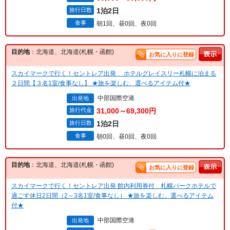
旅行日数
1泊2日
食事
朝1回、昼0回、夜0回
目的地
：北海道、北海道(札幌・函館)
お気に入りに登録
スカイマークで行く！セントレア出発 ホテルグレイスリー札幌に泊まる
２日間【３名1室/食事なし】 ★旅を楽しむ、選べるアイテム付★
中部国際空港
出発地
旅行代金
31,000～69,300円
旅行日数
1泊2日
食事
朝0回、昼0回、夜0回
目的地
：北海道、北海道(札幌・函館)
お気に入りに登録
スカイマークで行く！セントレア出発 館内利用券付 札幌パークホテルで
過ごす休日2日間（2～3名1室/食事なし） ★旅を楽しむ、選べるアイテム
付★
中部国際空港
出発地