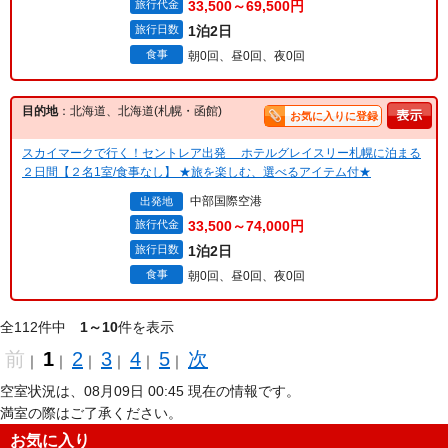
旅行代金
33,500～69,500円
旅行日数
1泊2日
食事
朝0回、昼0回、夜0回
目的地
：北海道、北海道(札幌・函館)
お気に入りに登録
スカイマークで行く！セントレア出発 ホテルグレイスリー札幌に泊まる
２日間【２名1室/食事なし】 ★旅を楽しむ、選べるアイテム付★
中部国際空港
出発地
旅行代金
33,500～74,000円
旅行日数
1泊2日
食事
朝0回、昼0回、夜0回
全112件中
1～10
件を表示
前
1
2
3
4
5
次
｜
｜
｜
｜
｜
｜
空室状況は、08月09日 00:45 現在の情報です。
満室の際はご了承ください。
お気に入り