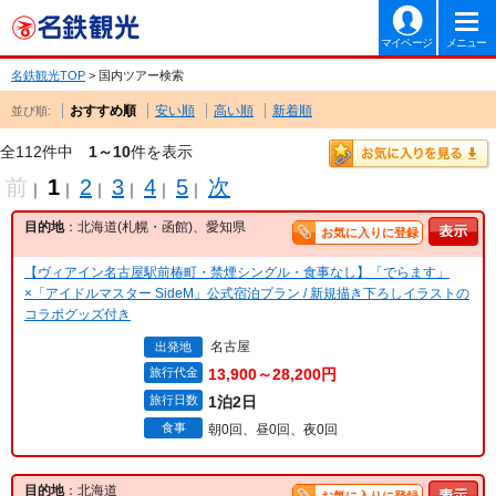
マイページ
メニュー
名鉄観光TOP
> 国内ツアー検索
おすすめ順
安い順
高い順
新着順
並び順:
全112件中
1～10
件を表示
前
1
2
3
4
5
次
｜
｜
｜
｜
｜
｜
目的地
：北海道(札幌・函館)、愛知県
お気に入りに登録
【ヴィアイン名古屋駅前椿町・禁煙シングル・食事なし】「でらます」
×「アイドルマスター SideM」公式宿泊プラン / 新規描き下ろしイラストの
コラボグッズ付き
名古屋
出発地
旅行代金
13,900～28,200円
旅行日数
1泊2日
食事
朝0回、昼0回、夜0回
目的地
：北海道