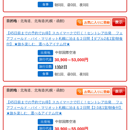
食事
朝0回、昼0回、夜0回
目的地
：北海道、北海道(札幌・函館)
お気に入りに登録
【45日前までの予約でお得】スカイマークで行く！セントレア出発 フェ
アフィールド・バイ・マリオット札幌に泊まる２日間【ダブル2名1室/朝食
付】 ★旅を楽しむ、選べるアイテム付★
中部国際空港
出発地
旅行代金
30,900～53,000円
旅行日数
1泊2日
食事
朝1回、昼0回、夜0回
目的地
：北海道、北海道(札幌・函館)
お気に入りに登録
【45日前までの予約でお得】スカイマークで行く！セントレア出発 フェ
アフィールド・バイ・マリオット札幌に泊まる２日間【2-3名1室/朝食付】
★旅を楽しむ、選べるアイテム付★
中部国際空港
出発地
旅行代金
30,900～55,000円