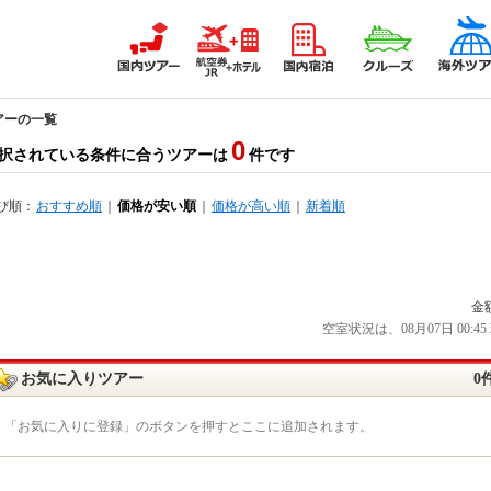
アーの一覧
0
択されている条件に合うツアーは
件です
び順：
おすすめ順
｜
価格が安い順
｜
価格が高い順
｜
新着順
金
空室状況は、08月07日 00
お気に入りツアー
0
「お気に入りに登録」のボタンを押すとここに追加されます。