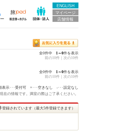
ENGLISH
マイページ
店舗情報
全0件中
1～0
件を表示
前の10件
｜
次の10件
全0件中
1～0
件を表示
前の10件
｜
次の10件
額表示･･･受付可 ×･･･空きなし -･･･設定なし
:45 現在の情報です。満室の際はご了承ください。
件
登録されています（最大5件登録できます）