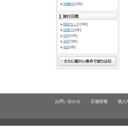
沖縄行
[13件]
旅行日数
指定なし
[125件]
日帰り
[1件]
2日
[51件]
3日
[72件]
4日
[1件]
お問い合わせ
店舗情報
個人