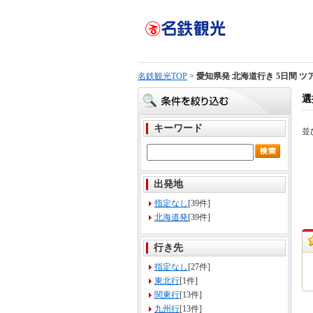
名鉄観光TOP
>
愛知県発 北海道行き 5日間 ツ
選
キーワード
並
出発地
指定なし
[39件]
北海道発
[39件]
行き先
指定なし
[27件]
東北行
[1件]
関東行
[13件]
九州行
[13件]