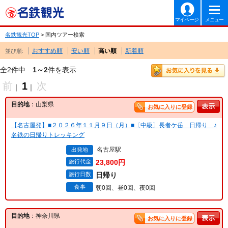
マイページ
メニュー
名鉄観光TOP
> 国内ツアー検索
おすすめ順
安い順
高い順
新着順
並び順:
全2件中
1～2
件を表示
前
1
次
｜
｜
目的地
：山梨県
お気に入りに登録
【名古屋発】■２０２６年１１月９日（月）■〔中級〕長者ケ岳 日帰り ♪
名鉄の日帰りトレッキング
名古屋駅
出発地
旅行代金
23,800円
旅行日数
日帰り
食事
朝0回、昼0回、夜0回
目的地
：神奈川県
お気に入りに登録