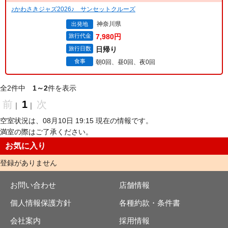
♪かわさきジャズ2026♪ サンセットクルーズ
神奈川県
出発地
旅行代金
7,980円
旅行日数
日帰り
食事
朝0回、昼0回、夜0回
全2件中
1～2
件を表示
前
1
次
｜
｜
空室状況は、08月10日 19:15 現在の情報です。
満室の際はご了承ください。
お気に入り
登録がありません
お問い合わせ
店舗情報
個人情報保護方針
各種約款・条件書
会社案内
採用情報