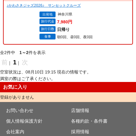
♪かわさきジャズ2026♪ サンセットクルーズ
神奈川県
出発地
旅行代金
7,980円
旅行日数
日帰り
食事
朝0回、昼0回、夜0回
全2件中
1～2
件を表示
前
1
次
｜
｜
空室状況は、08月10日 19:15 現在の情報です。
満室の際はご了承ください。
お気に入り
登録がありません
お問い合わせ
店舗情報
個人情報保護方針
各種約款・条件書
会社案内
採用情報