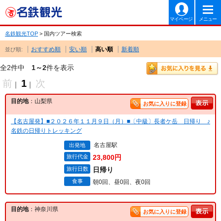
マイページ
メニュー
名鉄観光TOP
> 国内ツアー検索
おすすめ順
安い順
高い順
新着順
並び順:
全2件中
1～2
件を表示
前
1
次
｜
｜
目的地
：山梨県
お気に入りに登録
【名古屋発】■２０２６年１１月９日（月）■〔中級〕長者ケ岳 日帰り ♪
名鉄の日帰りトレッキング
名古屋駅
出発地
旅行代金
23,800円
旅行日数
日帰り
食事
朝0回、昼0回、夜0回
目的地
：神奈川県
お気に入りに登録