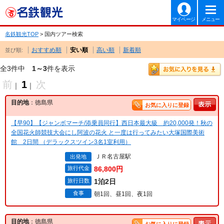
マイページ
メニュー
名鉄観光TOP
> 国内ツアー検索
おすすめ順
安い順
高い順
新着順
並び順:
全3件中
1～3
件を表示
前
1
次
｜
｜
目的地
：徳島県
お気に入りに登録
【早90】【ジャンボマーチ/添乗員同行】西日本最大級 約20,000発！秋の
全国花火師競技大会にし阿波の花火 と一度は行ってみたい大塚国際美術
館 2日間 （デラックスツイン3名1室利用）
ＪＲ名古屋駅
出発地
旅行代金
86,800円
旅行日数
1泊2日
食事
朝1回、昼1回、夜1回
目的地
：徳島県