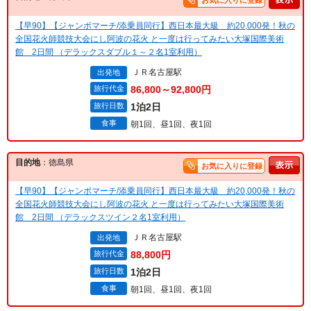
お気に入りに登録
【早90】【ジャンボマーチ/添乗員同行】西日本最大級 約20,000発！秋の
全国花火師競技大会にし阿波の花火 と一度は行ってみたい大塚国際美術
館 2日間 （デラックスダブル１～２名1室利用）
ＪＲ名古屋駅
出発地
旅行代金
86,800～92,800円
旅行日数
1泊2日
食事
朝1回、昼1回、夜1回
目的地
：徳島県
お気に入りに登録
【早90】【ジャンボマーチ/添乗員同行】西日本最大級 約20,000発！秋の
全国花火師競技大会にし阿波の花火 と一度は行ってみたい大塚国際美術
館 2日間 （デラックスツイン２名1室利用）
ＪＲ名古屋駅
出発地
旅行代金
88,800円
旅行日数
1泊2日
食事
朝1回、昼1回、夜1回