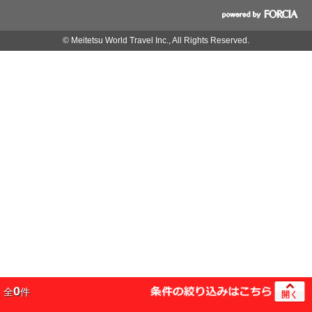
© Meitetsu World Travel Inc., All Rights Reserved.
0
全
件
開く