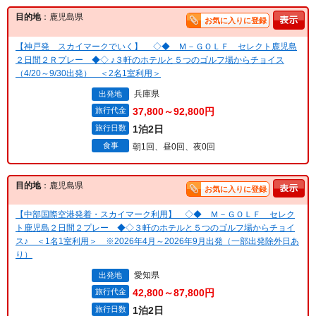
目的地
：鹿児島県
お気に入りに登録
【神戸発 スカイマークでいく】 ◇◆ Ｍ－ＧＯＬＦ セレクト鹿児島
２日間２Ｒプレー ◆◇ ♪３軒のホテルと５つのゴルフ場からチョイス
（4/20～9/30出発） ＜2名1室利用＞
兵庫県
出発地
旅行代金
37,800～92,800円
旅行日数
1泊2日
食事
朝1回、昼0回、夜0回
目的地
：鹿児島県
お気に入りに登録
【中部国際空港発着・スカイマーク利用】 ◇◆ Ｍ－ＧＯＬＦ セレク
ト鹿児島２日間２プレー ◆◇３軒のホテルと５つのゴルフ場からチョイ
ス♪ ＜1名1室利用＞ ※2026年4月～2026年9月出発（一部出発除外日あ
り）
愛知県
出発地
旅行代金
42,800～87,800円
旅行日数
1泊2日