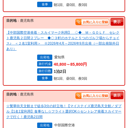
食事
朝1回、昼0回、夜0回
目的地
：鹿児島県
お気に入りに登録
【中部国際空港発着・スカイマーク利用】 ◇◆ Ｍ－ＧＯＬＦ セレク
ト鹿児島２日間２プレー ◆◇３軒のホテルと５つのゴルフ場からチョイ
ス♪ ＜２名1室利用＞ ※2026年4月～2026年9月出発（一部出発除外日
あり）
愛知県
出発地
旅行代金
40,800～85,800円
旅行日数
1泊2日
食事
朝1回、昼0回、夜0回
目的地
：鹿児島県
お気に入りに登録
☆繁華街天文館まで徒歩3分の好立地！【マイステイズ鹿児島天文館／ダブ
ル【1名1室利用】食事なし☆フライト選択OK☆セントレア発着スカイマー
クで行く！鹿児島2日間
中部国際空港
出発地