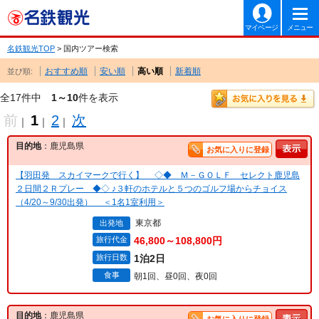
マイページ
メニュー
名鉄観光TOP
> 国内ツアー検索
おすすめ順
安い順
高い順
新着順
並び順:
全17件中
1～10
件を表示
前
1
2
次
｜
｜
｜
目的地
：鹿児島県
お気に入りに登録
【羽田発 スカイマークで行く】 ◇◆ Ｍ－ＧＯＬＦ セレクト鹿児島
２日間２Ｒプレー ◆◇ ♪３軒のホテルと５つのゴルフ場からチョイス
（4/20～9/30出発） ＜1名1室利用＞
東京都
出発地
旅行代金
46,800～108,800円
旅行日数
1泊2日
食事
朝1回、昼0回、夜0回
目的地
：鹿児島県