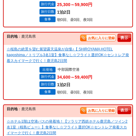
旅行代金
25,300～59,900円
旅行日数
1泊2日
食事
朝0回、昼0回、夜0回
目的地
：鹿児島県
お気に入りに登録
☆桜島の絶景を望む展望露天温泉が自慢♪【 SHIROYAMA HOTEL
kagoshima／トリプル3名1室】食事なし☆フライト選択OK☆セントレア発
着スカイマークで行く！鹿児島2日間
中部国際空港
出発地
旅行代金
34,600～59,400円
旅行日数
1泊2日
食事
朝0回、昼0回、夜0回
目的地
：鹿児島県
お気に入りに登録
☆ホテル1階は空港バスの発着地！【ソラリア西鉄ホテル鹿児島／ツイン2
名1室（桜島ビュー）】食事なし☆フライト選択OK☆セントレア発着スカ
イマークで行く！鹿児島2日間