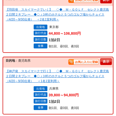
お気に入りに登録
【羽田発 スカイマークでいく】 ◇◆ Ｍ－ＧＯＬＦ セレクト鹿児島
２日間２Ｒプレー ◆◇ ♪３軒のホテルと５つのゴルフ場からチョイス
（4/20～9/30出発） ＜2名1室利用＞
東京都
出発地
旅行代金
44,800～106,800円
旅行日数
1泊2日
食事
朝1回、昼0回、夜0回
目的地
：鹿児島県
お気に入りに登録
【神戸発 スカイマークで行く】 ◇◆ Ｍ－ＧＯＬＦ セレクト鹿児島
２日間２Ｒプレー ◆◇ ♪３軒のホテルと５つのゴルフ場からチョイス
（4/20～9/30出発） ＜1名1室利用＞
兵庫県
出発地
旅行代金
39,800～94,800円
旅行日数
1泊2日
食事
朝1回、昼0回、夜0回