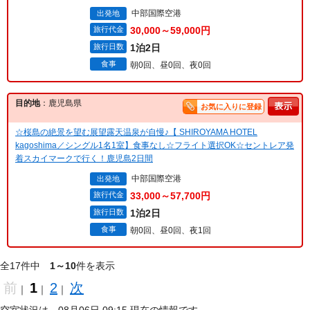
中部国際空港
出発地
旅行代金
30,000～59,000円
旅行日数
1泊2日
食事
朝0回、昼0回、夜0回
目的地
：鹿児島県
お気に入りに登録
☆桜島の絶景を望む展望露天温泉が自慢♪【 SHIROYAMA HOTEL
kagoshima／シングル1名1室】食事なし☆フライト選択OK☆セントレア発
着スカイマークで行く！鹿児島2日間
中部国際空港
出発地
旅行代金
33,000～57,700円
旅行日数
1泊2日
食事
朝0回、昼0回、夜1回
全17件中
1～10
件を表示
前
1
2
次
｜
｜
｜
空室状況は、08月06日 09:15 現在の情報です。