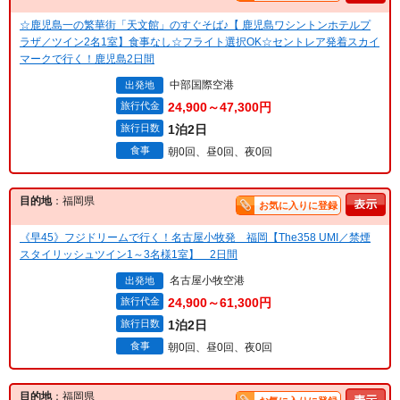
☆鹿児島一の繁華街「天文館」のすぐそば♪【 鹿児島ワシントンホテルプ
ラザ／ツイン2名1室】食事なし☆フライト選択OK☆セントレア発着スカイ
マークで行く！鹿児島2日間
中部国際空港
出発地
旅行代金
24,900～47,300円
旅行日数
1泊2日
食事
朝0回、昼0回、夜0回
目的地
：福岡県
お気に入りに登録
《早45》フジドリームで行く！名古屋小牧発 福岡【The358 UMI／禁煙
スタイリッシュツイン1～3名様1室】 2日間
名古屋小牧空港
出発地
旅行代金
24,900～61,300円
旅行日数
1泊2日
食事
朝0回、昼0回、夜0回
目的地
：福岡県