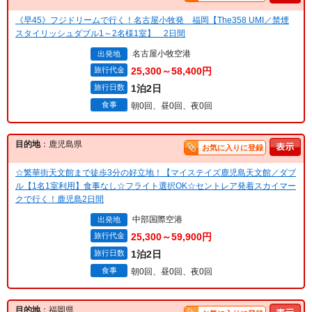
《早45》フジドリームで行く！名古屋小牧発 福岡【The358 UMI／禁煙
スタイリッシュダブル1～2名様1室】 2日間
名古屋小牧空港
出発地
旅行代金
25,300～58,400円
旅行日数
1泊2日
食事
朝0回、昼0回、夜0回
目的地
：鹿児島県
お気に入りに登録
☆繁華街天文館まで徒歩3分の好立地！【マイステイズ鹿児島天文館／ダブ
ル【1名1室利用】食事なし☆フライト選択OK☆セントレア発着スカイマー
クで行く！鹿児島2日間
中部国際空港
出発地
旅行代金
25,300～59,900円
旅行日数
1泊2日
食事
朝0回、昼0回、夜0回
目的地
：福岡県