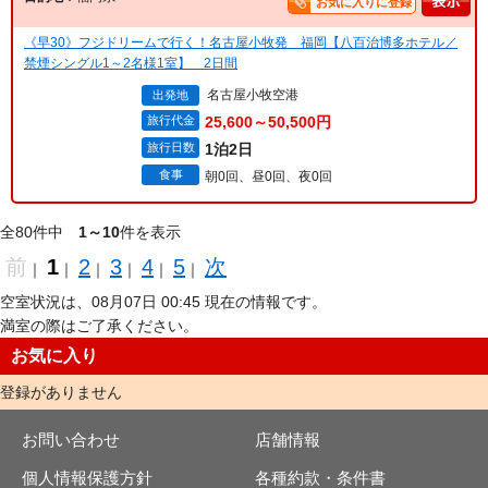
お気に入りに登録
《早30》フジドリームで行く！名古屋小牧発 福岡【八百治博多ホテル／
禁煙シングル1～2名様1室】 2日間
名古屋小牧空港
出発地
旅行代金
25,600～50,500円
旅行日数
1泊2日
食事
朝0回、昼0回、夜0回
全80件中
1～10
件を表示
前
1
2
3
4
5
次
｜
｜
｜
｜
｜
｜
空室状況は、08月07日 00:45 現在の情報です。
満室の際はご了承ください。
お気に入り
登録がありません
お問い合わせ
店舗情報
個人情報保護方針
各種約款・条件書