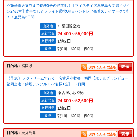
☆繁華街天文館まで徒歩3分の好立地！【マイステイズ鹿児島天文館／ツイ
ン2名1室】食事なし☆フライト選択OK☆セントレア発着スカイマークで行
く！鹿児島2日間
中部国際空港
出発地
旅行代金
24,400～55,000円
旅行日数
1泊2日
食事
朝0回、昼0回、夜0回
目的地
：福岡県
お気に入りに登録
《早30》フジドリームで行く！名古屋小牧発 福岡【ホテルグランビュー
福岡空港／禁煙シングル1～2名様1室】 2日間
名古屋小牧空港
出発地
旅行代金
24,600～52,600円
旅行日数
1泊2日
食事
朝1回、昼0回、夜0回
目的地
：鹿児島県
お気に入りに登録