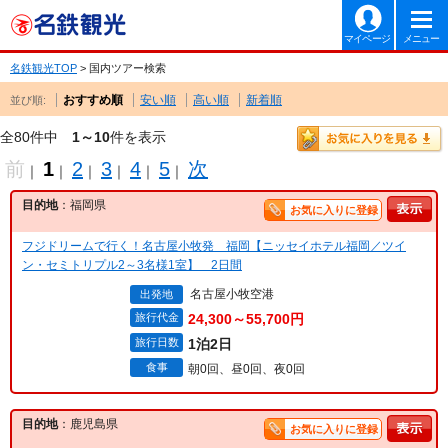
マイページ
メニュー
名鉄観光TOP
> 国内ツアー検索
おすすめ順
安い順
高い順
新着順
並び順:
全80件中
1～10
件を表示
前
1
2
3
4
5
次
｜
｜
｜
｜
｜
｜
目的地
：福岡県
お気に入りに登録
フジドリームで行く！名古屋小牧発 福岡【ニッセイホテル福岡／ツイ
ン・セミトリプル2～3名様1室】 2日間
名古屋小牧空港
出発地
旅行代金
24,300～55,700円
旅行日数
1泊2日
食事
朝0回、昼0回、夜0回
目的地
：鹿児島県
お気に入りに登録