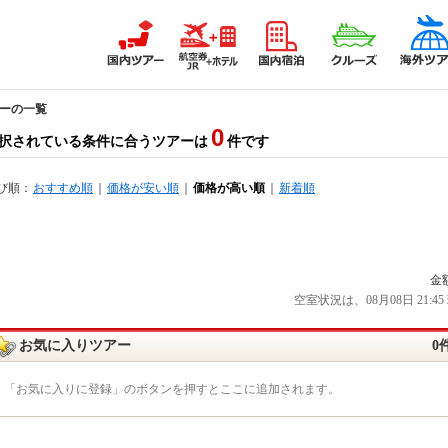
アーの一覧
0
択されている条件に合うツアーは
件です
び順：
おすすめ順
｜
価格が安い順
｜
価格が高い順
｜
新着順
金
空室状況は、08月08日 21
お気に入りツアー
0
「お気に入りに登録」のボタンを押すとここに追加されます。