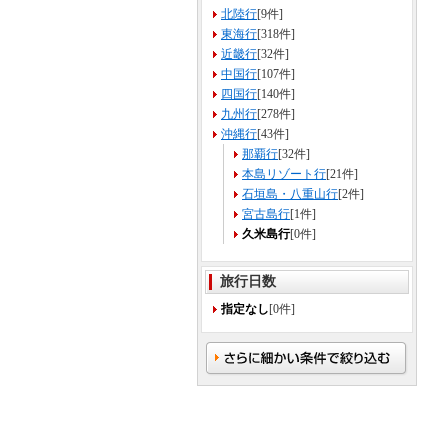
北陸行
[9件]
東海行
[318件]
近畿行
[32件]
中国行
[107件]
四国行
[140件]
九州行
[278件]
沖縄行
[43件]
那覇行
[32件]
本島リゾート行
[21件]
石垣島・八重山行
[2件]
宮古島行
[1件]
久米島行
[0件]
旅行日数
指定なし
[0件]