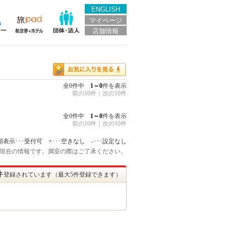
ENGLISH
マイページ
店舗情報
全0件中
1～0
件を表示
前の10件
｜
次の10件
全0件中
1～0
件を表示
前の10件
｜
次の10件
額表示･･･受付可 ×･･･空きなし -･･･設定なし
:45 現在の情報です。満室の際はご了承ください。
件
登録されています（最大5件登録できます）