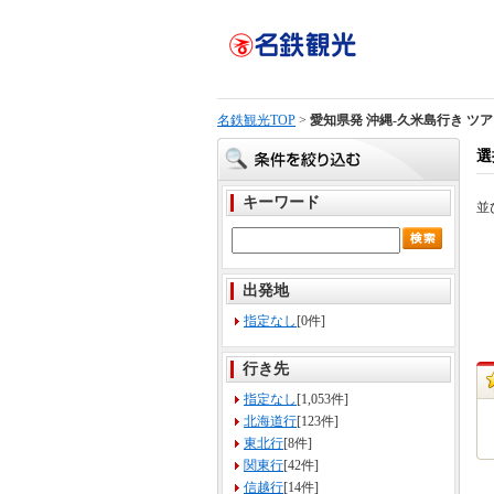
名鉄観光TOP
>
愛知県発 沖縄-久米島行き ツ
選
キーワード
並
出発地
指定なし
[0件]
行き先
指定なし
[1,053件]
北海道行
[123件]
東北行
[8件]
関東行
[42件]
信越行
[14件]