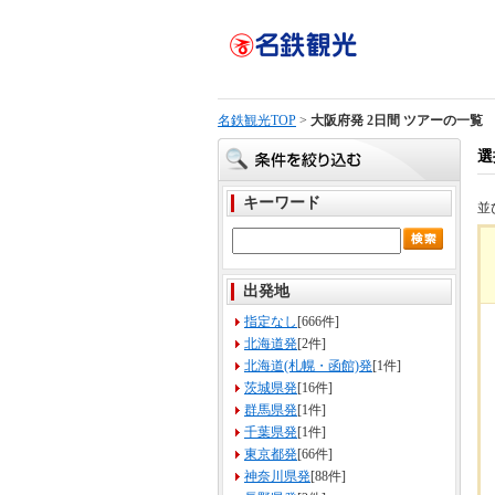
名鉄観光TOP
>
大阪府発 2日間 ツアーの一覧
選
キーワード
並
出発地
指定なし
[666件]
北海道発
[2件]
北海道(札幌・函館)発
[1件]
茨城県発
[16件]
群馬県発
[1件]
千葉県発
[1件]
東京都発
[66件]
神奈川県発
[88件]