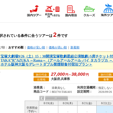
2
択されている条件に合うツアーは
件です
び順：
おすすめ順
｜
価格が安い順
｜
価格が高い順
｜
新着順
宝塚大劇場9/26（土）15：30開演宝塚歌劇星組公演観劇♪S席チケット付・
TAKA”R”AZUKA ～Rama～（アールアールアール バイ タカラヅカ
ホテル阪神大阪モデレートダブル禁煙朝食付宿泊プラン＞
27,000
38,000
円～
円
旅行代金
旅行日数
大阪府,兵庫県
出発地
食事
添乗員：
利用交通機関：
添乗員なし
指定しない
商品コード：
設定期間：
BD2701TAKA01
2026/09/26
8/19(水)
8/20(木)
8/21(金)
8/22(土)
空席照会
/予約へ
-
-
-
-