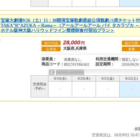
宝塚大劇場9/26（土）15：30開演宝塚歌劇星組公演観劇♪S席チケット付・
TAKA”R”AZUKA ～Rama～（アールアールアール バイ タカラヅカ
ホテル阪神大阪ハリウッドツイン禁煙朝食付宿泊プラン＞
28,000
円
旅行代金
旅行日数
大阪府,兵庫県
出発地
食事
添乗員：
利用交通機関：
添乗員なし
指定しない
商品コード：
設定期間：
BD2701TAKA02
2026/09/26
8/19(水)
8/20(木)
8/21(金)
8/22(土)
空席照会
/予約へ
-
-
-
-
金
空室状況は、08月09日 16