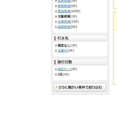
長野県発
[2件]
静岡県発
[6件]
愛知県発
[439件]
大阪府発
[2件]
兵庫県発
[35件]
福岡県発
[8件]
行き先
指定なし
[2件]
近畿行
[2件]
旅行日数
指定なし
[2件]
2日
[2件]