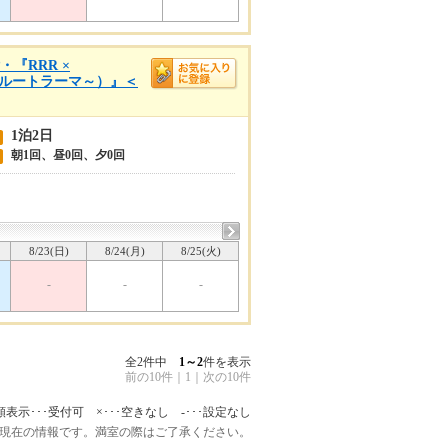
『RRR ×
 ～ルートラーマ～）』＜
1泊2日
朝1回、昼0回、夕0回
8/23(日)
8/24(月)
8/25(火)
-
-
-
全2件中
1～2
件を表示
前の10件
｜
1
｜
次の10件
額表示･･･受付可 ×･･･空きなし -･･･設定なし
:45 現在の情報です。満室の際はご了承ください。