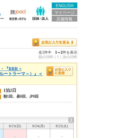
ENGLISH
マイページ
店舗情報
全2件中
1～2
件を表示
前の10件
｜
1
｜
次の10件
『RRR ×
 ～ルートラーマ～）』＜
1泊2日
朝1回、昼0回、夕0回
8/23(日)
8/24(月)
8/25(火)
-
-
-