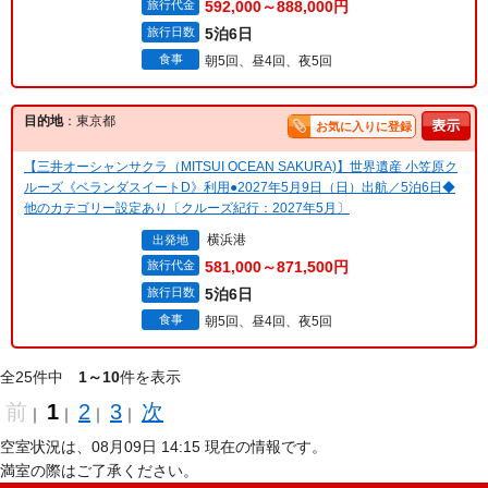
旅行代金
592,000～888,000円
旅行日数
5泊6日
食事
朝5回、昼4回、夜5回
目的地
：東京都
お気に入りに登録
【三井オーシャンサクラ（MITSUI OCEAN SAKURA)】世界遺産 小笠原ク
ルーズ《ベランダスイートD》利用●2027年5月9日（日）出航／5泊6日◆
他のカテゴリー設定あり〔クルーズ紀行：2027年5月〕
横浜港
出発地
旅行代金
581,000～871,500円
旅行日数
5泊6日
食事
朝5回、昼4回、夜5回
全25件中
1～10
件を表示
前
1
2
3
次
｜
｜
｜
｜
空室状況は、08月09日 14:15 現在の情報です。
満室の際はご了承ください。