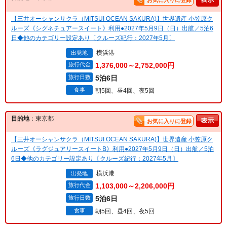
お気に入りに登録
【三井オーシャンサクラ（MITSUI OCEAN SAKURA)】世界遺産 小笠原ク
ルーズ《シグネチュアースイート》利用●2027年5月9日（日）出航／5泊6
日◆他のカテゴリー設定あり〔クルーズ紀行：2027年5月〕
横浜港
出発地
旅行代金
1,376,000～2,752,000円
旅行日数
5泊6日
食事
朝5回、昼4回、夜5回
目的地
：東京都
お気に入りに登録
【三井オーシャンサクラ（MITSUI OCEAN SAKURA)】世界遺産 小笠原ク
ルーズ《ラグジュアリースイートB》利用●2027年5月9日（日）出航／5泊
6日◆他のカテゴリー設定あり〔クルーズ紀行：2027年5月〕
横浜港
出発地
旅行代金
1,103,000～2,206,000円
旅行日数
5泊6日
食事
朝5回、昼4回、夜5回