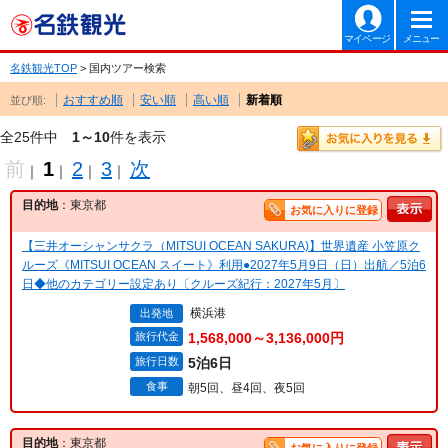
マイページ
メニュー
名鉄観光TOP
> 国内ツアー検索
おすすめ順
安い順
高い順
新着順
並び順:
全25件中
1～10
件を表示
前
1
2
3
次
｜
｜
｜
｜
目的地
：東京都
お気に入りに登録
【三井オーシャンサクラ（MITSUI OCEAN SAKURA)】世界遺産 小笠原ク
ルーズ《MITSUI OCEAN スイート》利用●2027年5月9日（日）出航／5泊6
日◆他のカテゴリー設定あり〔クルーズ紀行：2027年5月〕
横浜港
出発地
旅行代金
1,568,000～3,136,000円
旅行日数
5泊6日
食事
朝5回、昼4回、夜5回
目的地
：東京都