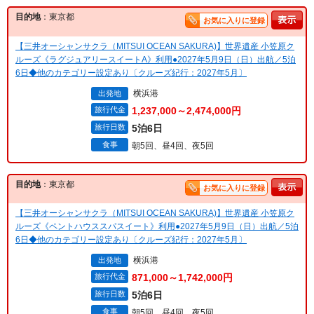
目的地
：東京都
お気に入りに登録
【三井オーシャンサクラ（MITSUI OCEAN SAKURA)】世界遺産 小笠原ク
ルーズ《ラグジュアリースイートA》利用●2027年5月9日（日）出航／5泊
6日◆他のカテゴリー設定あり〔クルーズ紀行：2027年5月〕
横浜港
出発地
旅行代金
1,237,000～2,474,000円
旅行日数
5泊6日
食事
朝5回、昼4回、夜5回
目的地
：東京都
お気に入りに登録
【三井オーシャンサクラ（MITSUI OCEAN SAKURA)】世界遺産 小笠原ク
ルーズ《ペントハウススパスイート》利用●2027年5月9日（日）出航／5泊
6日◆他のカテゴリー設定あり〔クルーズ紀行：2027年5月〕
横浜港
出発地
旅行代金
871,000～1,742,000円
旅行日数
5泊6日
食事
朝5回、昼4回、夜5回