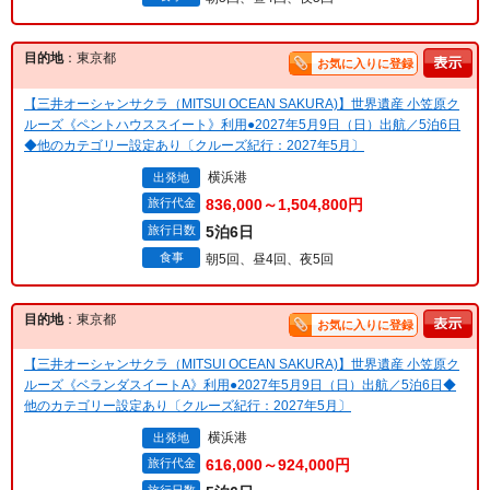
目的地
：東京都
お気に入りに登録
【三井オーシャンサクラ（MITSUI OCEAN SAKURA)】世界遺産 小笠原ク
ルーズ《ペントハウススイート》利用●2027年5月9日（日）出航／5泊6日
◆他のカテゴリー設定あり〔クルーズ紀行：2027年5月〕
横浜港
出発地
旅行代金
836,000～1,504,800円
旅行日数
5泊6日
食事
朝5回、昼4回、夜5回
目的地
：東京都
お気に入りに登録
【三井オーシャンサクラ（MITSUI OCEAN SAKURA)】世界遺産 小笠原ク
ルーズ《ベランダスイートA》利用●2027年5月9日（日）出航／5泊6日◆
他のカテゴリー設定あり〔クルーズ紀行：2027年5月〕
横浜港
出発地
旅行代金
616,000～924,000円