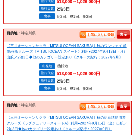
旅行代金
513,000～1,026,000円
旅行日数
2泊3日
食事
朝2回、昼1回、夜2回
目的地
：神奈川県
お気に入りに登録
【三井オーシャンサクラ（MITSUI OCEAN SAKURA)】秋のワンウェイ 函
館/横浜クルーズ《MITSUI OCEAN スイート》利用●2027年9月13日（月）
出航／2泊3日◆他のカテゴリー設定あり〔クルーズ紀行：2027年9月〕
函館港
出発地
旅行代金
513,000～1,026,000円
旅行日数
2泊3日
食事
朝2回、昼1回、夜2回
目的地
：神奈川県
お気に入りに登録
【三井オーシャンサクラ（MITSUI OCEAN SAKURA)】秋の伊豆諸島周遊
クルーズ《ラグジュアリースイートA》利用●2027年9月15日（金）出航／
2泊3日◆他のカテゴリー設定あり〔クルーズ紀行：2027年9月〕