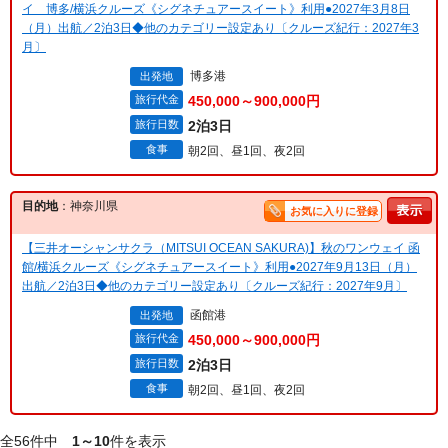
イ 博多/横浜クルーズ《シグネチュアースイート》利用●2027年3月8日
（月）出航／2泊3日◆他のカテゴリー設定あり〔クルーズ紀行：2027年3
月〕
博多港
出発地
旅行代金
450,000～900,000円
旅行日数
2泊3日
食事
朝2回、昼1回、夜2回
目的地
：神奈川県
お気に入りに登録
【三井オーシャンサクラ（MITSUI OCEAN SAKURA)】秋のワンウェイ 函
館/横浜クルーズ《シグネチュアースイート》利用●2027年9月13日（月）
出航／2泊3日◆他のカテゴリー設定あり〔クルーズ紀行：2027年9月〕
函館港
出発地
旅行代金
450,000～900,000円
旅行日数
2泊3日
食事
朝2回、昼1回、夜2回
全56件中
1～10
件を表示