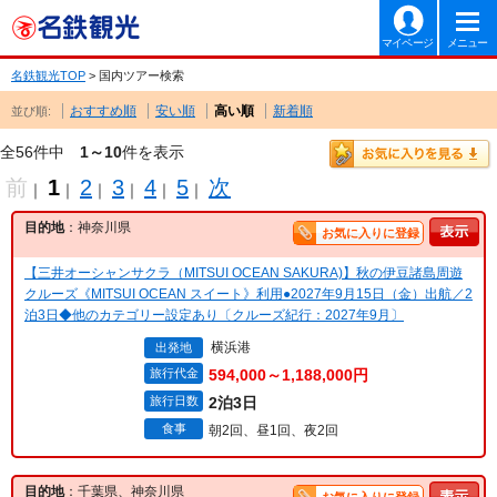
マイページ
メニュー
名鉄観光TOP
> 国内ツアー検索
おすすめ順
安い順
高い順
新着順
並び順:
全56件中
1～10
件を表示
前
1
2
3
4
5
次
｜
｜
｜
｜
｜
｜
目的地
：神奈川県
お気に入りに登録
【三井オーシャンサクラ（MITSUI OCEAN SAKURA)】秋の伊豆諸島周遊
クルーズ《MITSUI OCEAN スイート》利用●2027年9月15日（金）出航／2
泊3日◆他のカテゴリー設定あり〔クルーズ紀行：2027年9月〕
横浜港
出発地
旅行代金
594,000～1,188,000円
旅行日数
2泊3日
食事
朝2回、昼1回、夜2回
目的地
：千葉県、神奈川県