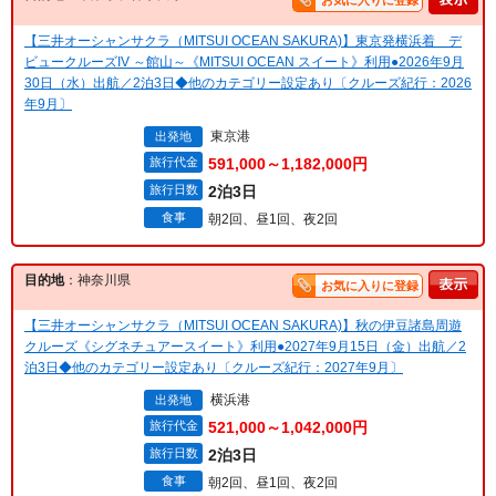
お気に入りに登録
【三井オーシャンサクラ（MITSUI OCEAN SAKURA)】東京発横浜着 デ
ビュークルーズIV ～館山～《MITSUI OCEAN スイート》利用●2026年9月
30日（水）出航／2泊3日◆他のカテゴリー設定あり〔クルーズ紀行：2026
年9月〕
東京港
出発地
旅行代金
591,000～1,182,000円
旅行日数
2泊3日
食事
朝2回、昼1回、夜2回
目的地
：神奈川県
お気に入りに登録
【三井オーシャンサクラ（MITSUI OCEAN SAKURA)】秋の伊豆諸島周遊
クルーズ《シグネチュアースイート》利用●2027年9月15日（金）出航／2
泊3日◆他のカテゴリー設定あり〔クルーズ紀行：2027年9月〕
横浜港
出発地
旅行代金
521,000～1,042,000円
旅行日数
2泊3日
食事
朝2回、昼1回、夜2回