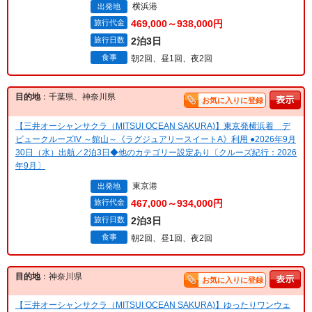
横浜港
出発地
旅行代金
469,000～938,000円
旅行日数
2泊3日
食事
朝2回、昼1回、夜2回
目的地
：千葉県、神奈川県
お気に入りに登録
【三井オーシャンサクラ（MITSUI OCEAN SAKURA)】東京発横浜着 デ
ビュークルーズIV ～館山～《ラグジュアリースイートA》利用 ●2026年9月
30日（水）出航／2泊3日◆他のカテゴリー設定あり〔クルーズ紀行：2026
年9月〕
東京港
出発地
旅行代金
467,000～934,000円
旅行日数
2泊3日
食事
朝2回、昼1回、夜2回
目的地
：神奈川県
お気に入りに登録
【三井オーシャンサクラ（MITSUI OCEAN SAKURA)】ゆったりワンウェ