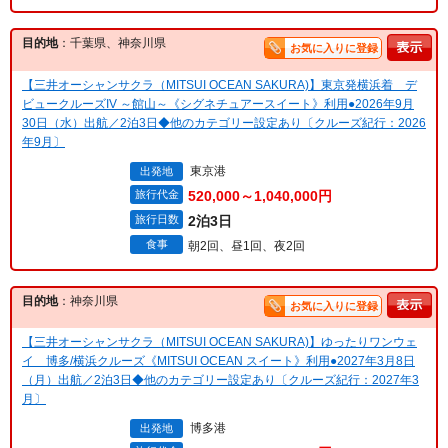
目的地
：千葉県、神奈川県
お気に入りに登録
【三井オーシャンサクラ（MITSUI OCEAN SAKURA)】東京発横浜着 デ
ビュークルーズIV ～館山～《シグネチュアースイート》利用●2026年9月
30日（水）出航／2泊3日◆他のカテゴリー設定あり〔クルーズ紀行：2026
年9月〕
東京港
出発地
旅行代金
520,000～1,040,000円
旅行日数
2泊3日
食事
朝2回、昼1回、夜2回
目的地
：神奈川県
お気に入りに登録
【三井オーシャンサクラ（MITSUI OCEAN SAKURA)】ゆったりワンウェ
イ 博多/横浜クルーズ《MITSUI OCEAN スイート》利用●2027年3月8日
（月）出航／2泊3日◆他のカテゴリー設定あり〔クルーズ紀行：2027年3
月〕
博多港
出発地