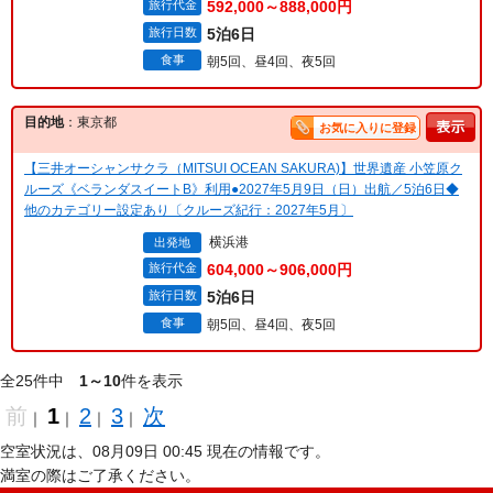
旅行代金
592,000～888,000円
旅行日数
5泊6日
食事
朝5回、昼4回、夜5回
目的地
：東京都
お気に入りに登録
【三井オーシャンサクラ（MITSUI OCEAN SAKURA)】世界遺産 小笠原ク
ルーズ《ベランダスイートB》利用●2027年5月9日（日）出航／5泊6日◆
他のカテゴリー設定あり〔クルーズ紀行：2027年5月〕
横浜港
出発地
旅行代金
604,000～906,000円
旅行日数
5泊6日
食事
朝5回、昼4回、夜5回
全25件中
1～10
件を表示
前
1
2
3
次
｜
｜
｜
｜
空室状況は、08月09日 00:45 現在の情報です。
満室の際はご了承ください。