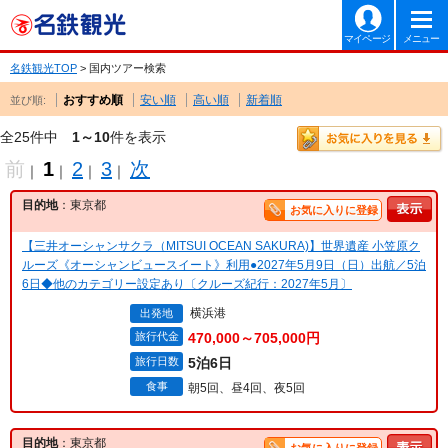
マイページ
メニュー
名鉄観光TOP
> 国内ツアー検索
おすすめ順
安い順
高い順
新着順
並び順:
全25件中
1～10
件を表示
前
1
2
3
次
｜
｜
｜
｜
目的地
：東京都
お気に入りに登録
【三井オーシャンサクラ（MITSUI OCEAN SAKURA)】世界遺産 小笠原ク
ルーズ《オーシャンビュースイート》利用●2027年5月9日（日）出航／5泊
6日◆他のカテゴリー設定あり〔クルーズ紀行：2027年5月〕
横浜港
出発地
旅行代金
470,000～705,000円
旅行日数
5泊6日
食事
朝5回、昼4回、夜5回
目的地
：東京都