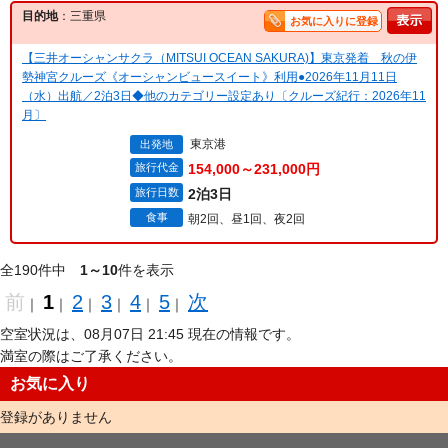
目的地
：三重県
お気に入りに登録
【三井オーシャンサクラ（MITSUI OCEAN SAKURA)】東京発着 秋の伊
勢神宮クルーズ《オーシャンビュースイート》利用●2026年11月11日
（水）出航／2泊3日◆他のカテゴリー設定あり〔クルーズ紀行：2026年11
月〕
東京港
出発地
旅行代金
154,000～231,000円
旅行日数
2泊3日
食事
朝2回、昼1回、夜2回
全190件中
1～10
件を表示
前
1
2
3
4
5
次
｜
｜
｜
｜
｜
｜
空室状況は、08月07日 21:45 現在の情報です。
満室の際はご了承ください。
お気に入り
登録がありません