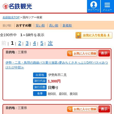
マイページ
メニュー
名鉄観光TOP
> 国内ツアー検索
おすすめ順
安い順
高い順
新着順
並び順:
全190件中
1～10
件を表示
前
1
2
3
4
5
次
｜
｜
｜
｜
｜
｜
目的地
：三重県
お気に入りに登録
伊勢・二見・鳥羽の路線バス乗り放題♪夢みちくさきっぷ１DAYパス≪みつ
けたび中部≫
伊勢鳥羽二見
出発地
旅行代金
1,300円
旅行日数
日帰り
食事
朝0回、昼0回、夜0回
目的地
：三重県
お気に入りに登録