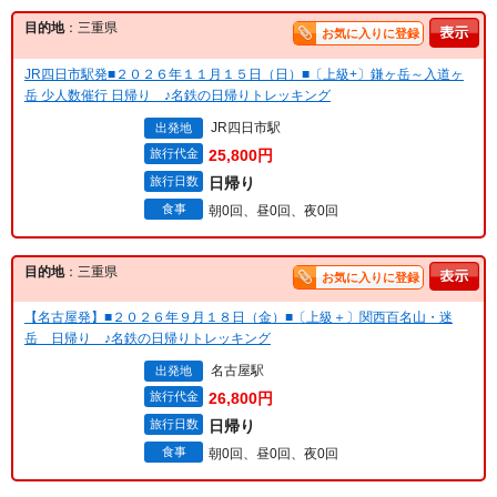
目的地
：三重県
お気に入りに登録
JR四日市駅発■２０２６年１１月１５日（日）■〔上級+〕鎌ヶ岳～入道ヶ
岳 少人数催行 日帰り ♪名鉄の日帰りトレッキング
JR四日市駅
出発地
旅行代金
25,800円
旅行日数
日帰り
食事
朝0回、昼0回、夜0回
目的地
：三重県
お気に入りに登録
【名古屋発】■２０２６年９月１８日（金）■〔上級＋〕関西百名山・迷
岳 日帰り ♪名鉄の日帰りトレッキング
名古屋駅
出発地
旅行代金
26,800円
旅行日数
日帰り
食事
朝0回、昼0回、夜0回