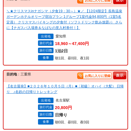
お気に入りに登録
＼★クリスマスinナガシマ（夕食19：30～）★／ 【12/24限定】長島温泉
ガーデンホテルオリーブ宿泊プラン 1グループ1室代金94,800円（1室5名
定員） クリスマスバイキングの夕食付（ソフトドリンク飲み放題♪） さら
に【ナガスパ入場券＆なばなの里入村券付！】
愛知県
出発地
旅行代金
18,960～47,400円
旅行日数
1泊2日
食事
朝1回、昼0回、夜1回
目的地
：三重県
お気に入りに登録
【名古屋発】■２０２６年１０月５日（月）■〔初級〕オハイ（大配） 日帰
り ♪名鉄の日帰りトレッキング
名古屋駅
出発地
旅行代金
20,800円
旅行日数
日帰り
食事
朝0回、昼0回、夜0回