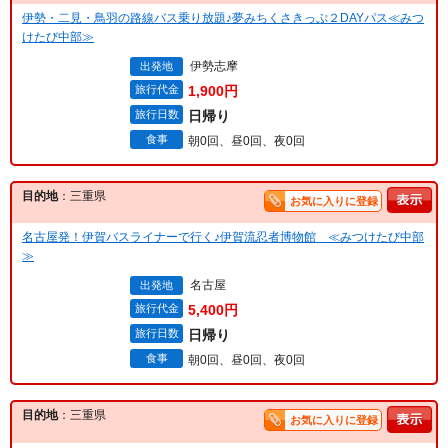
伊勢・二見・鳥羽の路線バス乗り放題♪夢みちくさきっぷ２DAYパス≪みつ
けたび中部≫
伊勢志摩
出発地
旅行代金
1,900円
旅行日数
日帰り
食事
朝0回、昼0回、夜0回
目的地
：三重県
お気に入りに登録
名古屋発！伊賀バスライナーで行く♪伊賀流忍者博物館 ≪みつけたび中部
≫
名古屋
出発地
旅行代金
5,400円
旅行日数
日帰り
食事
朝0回、昼0回、夜0回
目的地
：三重県
お気に入りに登録