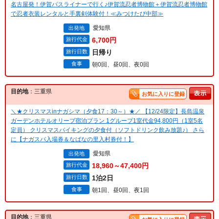
名古屋発！伊賀バスライナーで行く♪伊賀流忍者博物館＋伊賀流忍者博物館
で忍者衣装レンタルと手裏剣体験付！≪みつけたび中部≫
愛知県
出発地
旅行代金
6,700円
旅行日数
日帰り
食事
朝0回、昼0回、夜0回
目的地
：三重県
お気に入りに登録
＼★クリスマスinナガシマ（夕食17：30～）★／ 【12/24限定】長島温泉
ガーデンホテルオリーブ宿泊プラン 1グループ1室代金94,800円（1室5名
定員） クリスマスバイキングの夕食付（ソフトドリンク飲み放題♪） さら
に【ナガスパ入場券＆なばなの里入村券付！】
愛知県
出発地
旅行代金
18,960～47,400円
旅行日数
1泊2日
食事
朝1回、昼0回、夜1回
目的地
：三重県