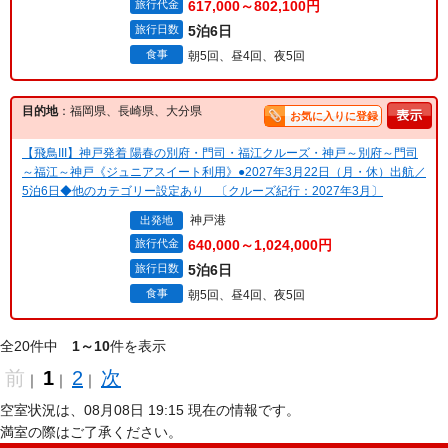
旅行代金
617,000～802,100円
旅行日数
5泊6日
食事
朝5回、昼4回、夜5回
目的地
：福岡県、長崎県、大分県
お気に入りに登録
【飛鳥III】神戸発着 陽春の別府・門司・福江クルーズ・神戸～別府～門司
～福江～神戸《ジュニアスイート利用》●2027年3月22日（月・休）出航／
5泊6日◆他のカテゴリー設定あり 〔クルーズ紀行：2027年3月〕
神戸港
出発地
旅行代金
640,000～1,024,000円
旅行日数
5泊6日
食事
朝5回、昼4回、夜5回
全20件中
1～10
件を表示
前
1
2
次
｜
｜
｜
空室状況は、08月08日 19:15 現在の情報です。
満室の際はご了承ください。