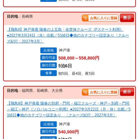
目的地
：長崎県
お気に入りに登録
【飛鳥II】神戸発着 陽春の上五島・佐世保クルーズ《Fステート利用》
●2027年3月24日（水）出航／5泊6日◆他のカテゴリー設定あり〔クルー
ズ紀行：2027年3月〕
神戸港
出発地
旅行代金
508,000～558,800円
旅行日数
5泊6日
食事
朝5回、昼4回、夜5回
目的地
：福岡県、長崎県、大分県
お気に入りに登録
【飛鳥III】神戸発着 陽春の別府・門司・福江クルーズ・神戸～別府～門司
～福江～神戸《ソロバルコニー利用》●2027年3月22日（月・休）出航／5
泊6日◆他のカテゴリー設定あり 〔クルーズ紀行：2027年3月〕
神戸港
出発地
旅行代金
540,000円