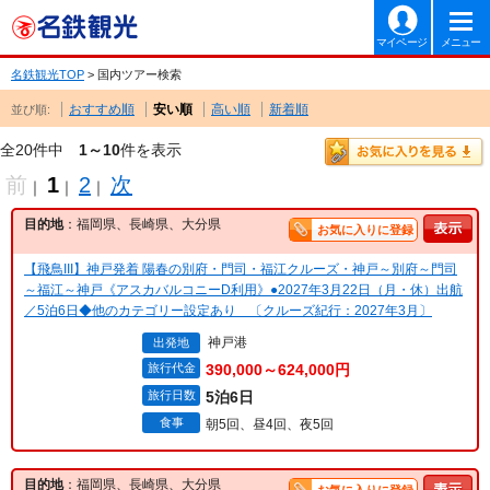
マイページ
メニュー
名鉄観光TOP
> 国内ツアー検索
おすすめ順
安い順
高い順
新着順
並び順:
全20件中
1～10
件を表示
前
1
2
次
｜
｜
｜
目的地
：福岡県、長崎県、大分県
お気に入りに登録
【飛鳥III】神戸発着 陽春の別府・門司・福江クルーズ・神戸～別府～門司
～福江～神戸《アスカバルコニーD利用》●2027年3月22日（月・休）出航
／5泊6日◆他のカテゴリー設定あり 〔クルーズ紀行：2027年3月〕
神戸港
出発地
旅行代金
390,000～624,000円
旅行日数
5泊6日
食事
朝5回、昼4回、夜5回
目的地
：福岡県、長崎県、大分県