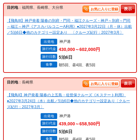
目的地
：福岡県、長崎県、大分県
お気に入りに登録
【飛鳥III】神戸発着 陽春の別府・門司・福江クルーズ・神戸～別府～門司
～福江～神戸《アスカバルコニーA利用》●2027年3月22日（月・休）出航
／5泊6日◆他のカテゴリー設定あり 〔クルーズ紀行：2027年3月〕
神戸港
出発地
旅行代金
430,000～602,000円
旅行日数
5泊6日
食事
朝5回、昼4回、夜5回
目的地
：長崎県
お気に入りに登録
【飛鳥II】神戸発着 陽春の上五島・佐世保クルーズ《Ｋステート利用》
●2027年3月24日（水）出航／5泊6日◆他のカテゴリー設定あり〔クルー
ズ紀行：2027年3月〕
神戸港
出発地
旅行代金
439,000～658,500円
旅行日数
5泊6日
食事
朝5回、昼4回、夜5回