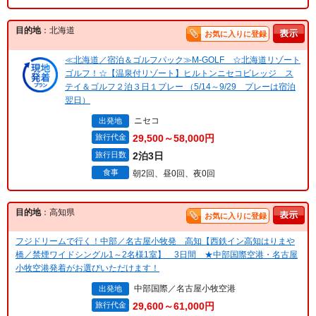
目的地
：北海道
お気に入りに登録
≪北海道／宿泊＆ゴルフパック≫M-GOLF ☆北海道リゾート
ゴルフ！☆【温泉付リゾート】ヒルトンニセコビレッジ ス
テイ＆ゴルフ２泊３日１プレー （5/14～9/29 プレーは宿泊
翌日）
ニセコ
出発地
旅行代金
29,500～58,000円
旅行日数
2泊3日
食事
朝2回、昼0回、夜0回
目的地
：高知県
お気に入りに登録
フジドリームで行く！中部／名古屋小牧発 高知【西鉄イン高知はりまや
橋／禁煙ワイドシングル1～2名様1室】 3日間 ★中部国際空港・名古屋
小牧空港発着がお選びいただけます！
中部国際／名古屋小牧空港
出発地
旅行代金
29,600～61,000円