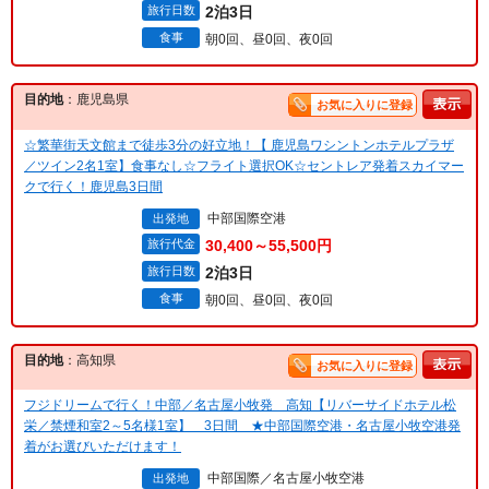
旅行日数
2泊3日
食事
朝0回、昼0回、夜0回
目的地
：鹿児島県
お気に入りに登録
☆繁華街天文館まで徒歩3分の好立地！【 鹿児島ワシントンホテルプラザ
／ツイン2名1室】食事なし☆フライト選択OK☆セントレア発着スカイマー
クで行く！鹿児島3日間
中部国際空港
出発地
旅行代金
30,400～55,500円
旅行日数
2泊3日
食事
朝0回、昼0回、夜0回
目的地
：高知県
お気に入りに登録
フジドリームで行く！中部／名古屋小牧発 高知【リバーサイドホテル松
栄／禁煙和室2～5名様1室】 3日間 ★中部国際空港・名古屋小牧空港発
着がお選びいただけます！
中部国際／名古屋小牧空港
出発地