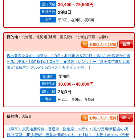
旅行代金
30,400～79,500円
旅行日数
2泊3日
食事
朝0回、昼0回、夜0回
目的地
：北海道、北海道(旭川・富良野)、北海道(帯広・釧路)
お気に入りに登録
現地発着☆夏の北海道☆ 1泊目：札幌市内＆2泊目：旭川/白金温泉から選
べるホテル♪【3名様1室】3日間 ★禁煙・レンタカー（新千歳空港配返車
限定)＆観光とグルメ3つのお楽しみポイント付！！
愛知県
出発地
旅行代金
30,800～40,000円
旅行日数
2泊3日
食事
朝2回、昼0回、夜0回
目的地
：大阪府
お気に入りに登録
《早30》東海道新幹線（普通車・指定席）で行く！東京/品川/新横浜/小田
原/大宮発 JR大阪駅・阪急梅田駅からたった1駅！ 大阪【ホテルプラザ