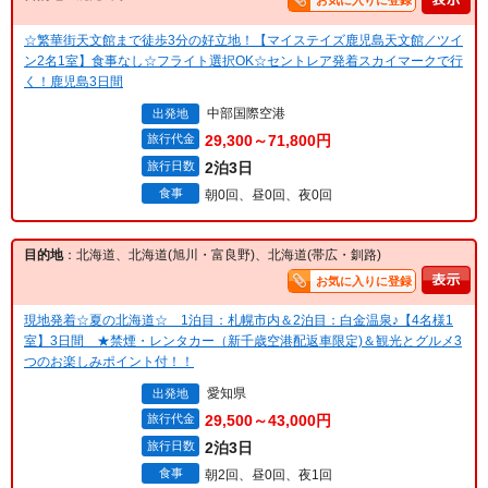
お気に入りに登録
☆繁華街天文館まで徒歩3分の好立地！【マイステイズ鹿児島天文館／ツイ
ン2名1室】食事なし☆フライト選択OK☆セントレア発着スカイマークで行
く！鹿児島3日間
中部国際空港
出発地
旅行代金
29,300～71,800円
旅行日数
2泊3日
食事
朝0回、昼0回、夜0回
目的地
：北海道、北海道(旭川・富良野)、北海道(帯広・釧路)
お気に入りに登録
現地発着☆夏の北海道☆ 1泊目：札幌市内＆2泊目：白金温泉♪【4名様1
室】3日間 ★禁煙・レンタカー（新千歳空港配返車限定)＆観光とグルメ3
つのお楽しみポイント付！！
愛知県
出発地
旅行代金
29,500～43,000円
旅行日数
2泊3日
食事
朝2回、昼0回、夜1回