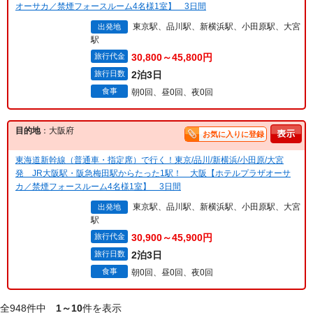
オーサカ／禁煙フォースルーム4名様1室】 3日間
東京駅、品川駅、新横浜駅、小田原駅、大宮
出発地
駅
旅行代金
30,800～45,800円
旅行日数
2泊3日
食事
朝0回、昼0回、夜0回
目的地
：大阪府
お気に入りに登録
東海道新幹線（普通車・指定席）で行く！東京/品川/新横浜/小田原/大宮
発 JR大阪駅・阪急梅田駅からたった1駅！ 大阪【ホテルプラザオーサ
カ／禁煙フォースルーム4名様1室】 3日間
東京駅、品川駅、新横浜駅、小田原駅、大宮
出発地
駅
旅行代金
30,900～45,900円
旅行日数
2泊3日
食事
朝0回、昼0回、夜0回
全948件中
1～10
件を表示