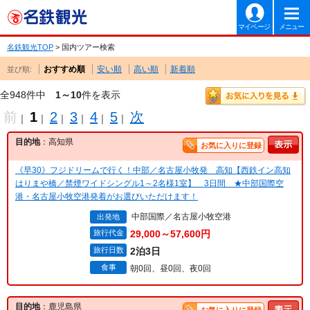
マイページ
メニュー
名鉄観光TOP
> 国内ツアー検索
おすすめ順
安い順
高い順
新着順
並び順:
全948件中
1～10
件を表示
前
1
2
3
4
5
次
｜
｜
｜
｜
｜
｜
目的地
：高知県
お気に入りに登録
《早30》フジドリームで行く！中部／名古屋小牧発 高知【西鉄イン高知
はりまや橋／禁煙ワイドシングル1～2名様1室】 3日間 ★中部国際空
港・名古屋小牧空港発着がお選びいただけます！
中部国際／名古屋小牧空港
出発地
旅行代金
29,000～57,600円
旅行日数
2泊3日
食事
朝0回、昼0回、夜0回
目的地
：鹿児島県