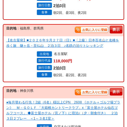
旅行日数
2泊3日
食事
朝2回、昼3回、夜2回
目的地
：福島県、群馬県
お気に入りに登録
【名古屋発】■２０２６年９月２７日（日）■〔上級〕日本百名山と名峰を
歩く旅 燧ヶ岳・至仏山 ２泊３日 ♪名鉄の泊りトレッキング
名古屋駅
出発地
旅行代金
118,000円
旅行日数
2泊3日
食事
朝2回、昼2回、夜2回
目的地
：神奈川県
お気に入りに登録
●毎月替わる行先！2組（6名）様以上CPN 2608 《ホテル＋ゴルフ場プラ
ン》 Ｍ－ＧＯＬＦ 「大箱根カントリークラブ」x「富士屋ホテル仙石ゴ
ルフコース」 ◆富士屋ホテル（宮ノ下）に宿泊♪（夕・朝食付き） ２泊
３日２プレー ＜1～３名1室＞
自宅または前泊地
出発地