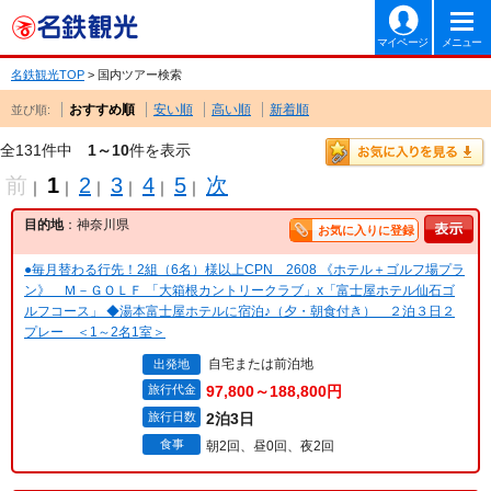
マイページ
メニュー
名鉄観光TOP
> 国内ツアー検索
おすすめ順
安い順
高い順
新着順
並び順:
全131件中
1～10
件を表示
前
1
2
3
4
5
次
｜
｜
｜
｜
｜
｜
目的地
：神奈川県
お気に入りに登録
●毎月替わる行先！2組（6名）様以上CPN 2608 《ホテル＋ゴルフ場プラ
ン》 Ｍ－ＧＯＬＦ 「大箱根カントリークラブ」x「富士屋ホテル仙石ゴ
ルフコース」 ◆湯本富士屋ホテルに宿泊♪（夕・朝食付き） ２泊３日２
プレー ＜1～2名1室＞
自宅または前泊地
出発地
旅行代金
97,800～188,800円
旅行日数
2泊3日
食事
朝2回、昼0回、夜2回