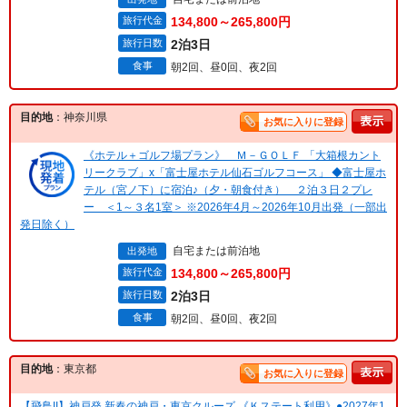
旅行代金
134,800～265,800円
旅行日数
2泊3日
食事
朝2回、昼0回、夜2回
目的地
：神奈川県
お気に入りに登録
《ホテル＋ゴルフ場プラン》 Ｍ－ＧＯＬＦ 「大箱根カント
リークラブ」x「富士屋ホテル仙石ゴルフコース」 ◆富士屋ホ
テル（宮ノ下）に宿泊♪（夕・朝食付き） ２泊３日２プレ
ー ＜1～３名1室＞ ※2026年4月～2026年10月出発（一部出
発日除く）
自宅または前泊地
出発地
旅行代金
134,800～265,800円
旅行日数
2泊3日
食事
朝2回、昼0回、夜2回
目的地
：東京都
お気に入りに登録
【飛鳥II】神戸発 新春の神戸・東京クルーズ 《Ｋステート利用》●2027年1