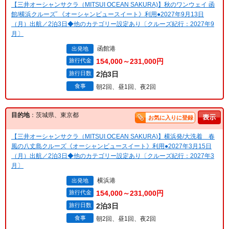
【三井オーシャンサクラ（MITSUI OCEAN SAKURA)】秋のワンウェイ 函
館/横浜クルーズﾞ《オーシャンビュースイート》利用●2027年9月13日
（月）出航／2泊3日◆他のカテゴリー設定あり〔クルーズ紀行：2027年9
月〕
函館港
出発地
旅行代金
154,000～231,000円
旅行日数
2泊3日
食事
朝2回、昼1回、夜2回
目的地
：茨城県、東京都
お気に入りに登録
【三井オーシャンサクラ（MITSUI OCEAN SAKURA)】横浜発/大洗着 春
風の八丈島クルーズ《オーシャンビュースイート》利用●2027年3月15日
（月）出航／2泊3日◆他のカテゴリー設定あり〔クルーズ紀行：2027年3
月〕
横浜港
出発地
旅行代金
154,000～231,000円
旅行日数
2泊3日
食事
朝2回、昼1回、夜2回