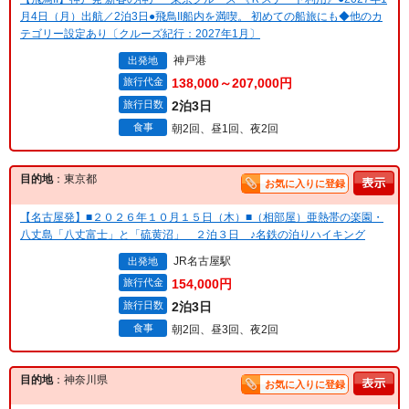
月4日（月）出航／2泊3日●飛鳥II船内を満喫。 初めての船旅にも◆他のカ
テゴリー設定あり〔クルーズ紀行：2027年1月〕
神戸港
出発地
旅行代金
138,000～207,000円
旅行日数
2泊3日
食事
朝2回、昼1回、夜2回
目的地
：東京都
お気に入りに登録
【名古屋発】■２０２６年１０月１５日（木）■（相部屋）亜熱帯の楽園・
八丈島「八丈富士」と「硫黄沼」 ２泊３日 ♪名鉄の泊りハイキング
JR名古屋駅
出発地
旅行代金
154,000円
旅行日数
2泊3日
食事
朝2回、昼3回、夜2回
目的地
：神奈川県
お気に入りに登録