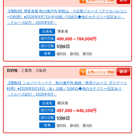
お気に入りに登録
【飛鳥III】博多発着 秋の瀬戸内 和歌山・小豆島クルーズ《アスカバルコニ
ーD利用》●2026年9月7日(水)出航／5泊6日◆他のカテゴリー設定あり
〔クルーズ紀行：2026年9月〕
博多港
出発地
旅行代金
490,000～784,000円
旅行日数
5泊6日
食事
朝5回、昼4回、夜5回
目的地
：三重県、大阪府
お気に入りに登録
【飛鳥II】シルバーウィーク 秋の瀬戸内 姫路・鳥羽クルーズ《Fステート
利用》●2026年9月18日（金）出航／5泊6日◆他のカテゴリー設定あり
〔クルーズ紀行：2026年9月〕
横浜港
出発地
旅行代金
497,000～646,100円
旅行日数
5泊6日
食事
朝5回、昼4回、夜5回