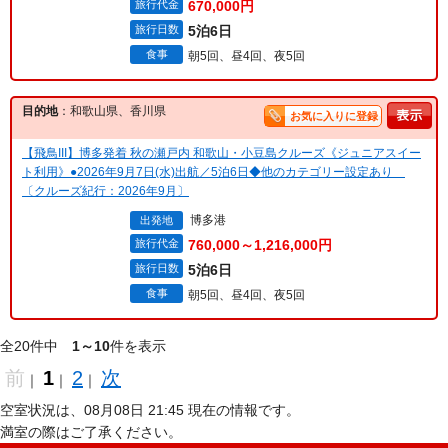
旅行代金
670,000円
旅行日数
5泊6日
食事
朝5回、昼4回、夜5回
目的地
：和歌山県、香川県
お気に入りに登録
【飛鳥III】博多発着 秋の瀬戸内 和歌山・小豆島クルーズ《ジュニアスイー
ト利用》●2026年9月7日(水)出航／5泊6日◆他のカテゴリー設定あり
〔クルーズ紀行：2026年9月〕
博多港
出発地
旅行代金
760,000～1,216,000円
旅行日数
5泊6日
食事
朝5回、昼4回、夜5回
全20件中
1～10
件を表示
前
1
2
次
｜
｜
｜
空室状況は、08月08日 21:45 現在の情報です。
満室の際はご了承ください。