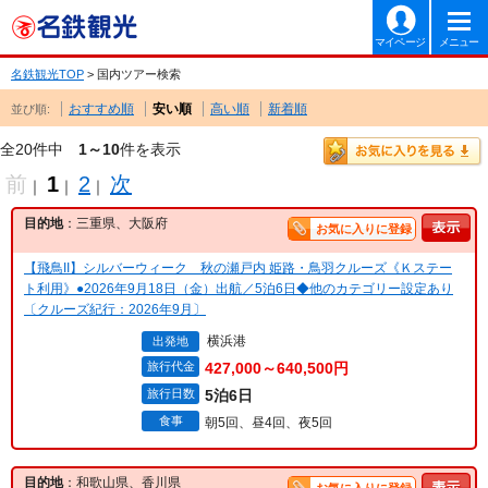
マイページ
メニュー
名鉄観光TOP
> 国内ツアー検索
おすすめ順
安い順
高い順
新着順
並び順:
全20件中
1～10
件を表示
前
1
2
次
｜
｜
｜
目的地
：三重県、大阪府
お気に入りに登録
【飛鳥II】シルバーウィーク 秋の瀬戸内 姫路・鳥羽クルーズ《Ｋステー
ト利用》●2026年9月18日（金）出航／5泊6日◆他のカテゴリー設定あり
〔クルーズ紀行：2026年9月〕
横浜港
出発地
旅行代金
427,000～640,500円
旅行日数
5泊6日
食事
朝5回、昼4回、夜5回
目的地
：和歌山県、香川県