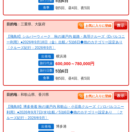
旅行日数
5泊6日
食事
朝5回、昼4回、夜5回
目的地
：三重県、大阪府
お気に入りに登録
【飛鳥II】シルバーウィーク 秋の瀬戸内 姫路・鳥羽クルーズ《Dバルコニ
ー利用》●2026年9月18日（金）出航／5泊6日◆他のカテゴリー設定あり
〔クルーズ紀行：2026年9月〕
横浜港
出発地
旅行代金
600,000～780,000円
旅行日数
5泊6日
食事
朝5回、昼4回、夜5回
目的地
：和歌山県、香川県
お気に入りに登録
【飛鳥III】博多発着 秋の瀬戸内 和歌山・小豆島クルーズ《ソロバルコニー
利用》●2026年9月7日(水)出航／5泊6日◆他のカテゴリー設定あり 〔ク
ルーズ紀行：2026年9月〕
博多港
出発地