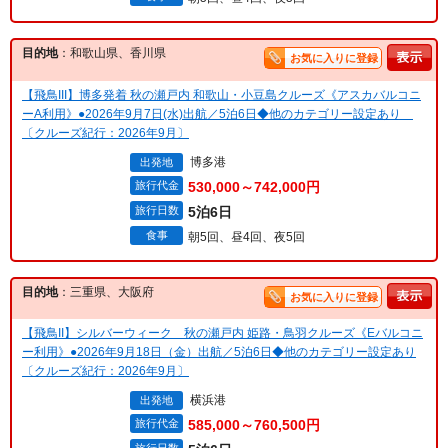
目的地
：和歌山県、香川県
お気に入りに登録
【飛鳥III】博多発着 秋の瀬戸内 和歌山・小豆島クルーズ《アスカバルコニ
ーA利用》●2026年9月7日(水)出航／5泊6日◆他のカテゴリー設定あり
〔クルーズ紀行：2026年9月〕
博多港
出発地
旅行代金
530,000～742,000円
旅行日数
5泊6日
食事
朝5回、昼4回、夜5回
目的地
：三重県、大阪府
お気に入りに登録
【飛鳥II】シルバーウィーク 秋の瀬戸内 姫路・鳥羽クルーズ《Eバルコニ
ー利用》●2026年9月18日（金）出航／5泊6日◆他のカテゴリー設定あり
〔クルーズ紀行：2026年9月〕
横浜港
出発地
旅行代金
585,000～760,500円