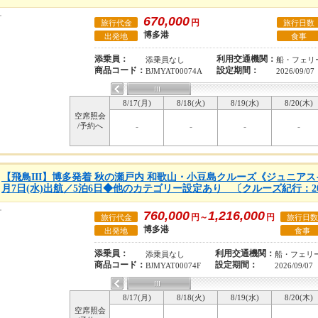
670,000
円
旅行代金
旅行日数
博多港
出発地
食事
添乗員：
利用交通機関：
添乗員なし
船・フェリ
商品コード：
設定期間：
BJMYAT00074A
2026/09/07
8/17(月)
8/18(火)
8/19(水)
8/20(木)
空席照会
/予約へ
-
-
-
-
【飛鳥III】博多発着 秋の瀬戸内 和歌山・小豆島クルーズ《ジュニアスイ
月7日(水)出航／5泊6日◆他のカテゴリー設定あり 〔クルーズ紀行：20
760,000
1,216,000
円～
円
旅行代金
旅行日数
博多港
出発地
食事
添乗員：
利用交通機関：
添乗員なし
船・フェリ
商品コード：
設定期間：
BJMYAT00074F
2026/09/07
8/17(月)
8/18(火)
8/19(水)
8/20(木)
空席照会