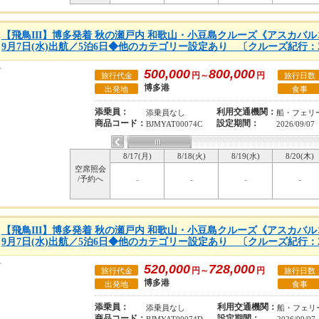
【飛鳥III】博多発着 秋の瀬戸内 和歌山・小豆島クルーズ《アスカバルコ
9月7日(水)出航／5泊6日◆他のカテゴリー設定あり 〔クルーズ紀行：2
500,000
800,000
円～
円
旅行代金
旅行日数
博多港
出発地
食事
添乗員：
利用交通機関：
添乗員なし
船・フェリ
商品コード：
設定期間：
BJMYAT00074C
2026/09/07
8/17(月)
8/18(火)
8/19(水)
8/20(木)
空席照会
/予約へ
-
-
-
-
【飛鳥III】博多発着 秋の瀬戸内 和歌山・小豆島クルーズ《アスカバルコ
9月7日(水)出航／5泊6日◆他のカテゴリー設定あり 〔クルーズ紀行：2
520,000
728,000
円～
円
旅行代金
旅行日数
博多港
出発地
食事
添乗員：
利用交通機関：
添乗員なし
船・フェリ
商品コード：
設定期間：