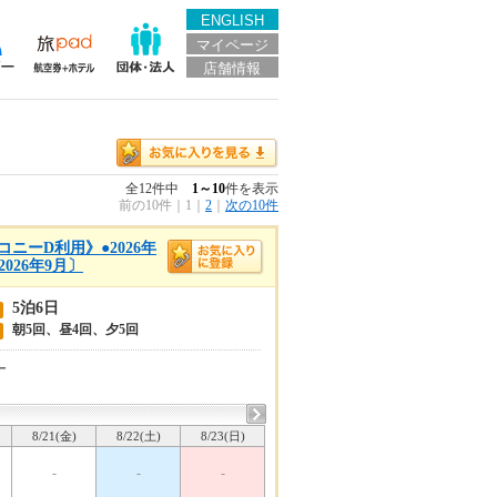
ENGLISH
マイページ
店舗情報
全12件中
1～10
件を表示
前の10件
｜
1
｜
2
｜
次の10件
ニーD利用》●2026年
026年9月〕
5泊6日
朝5回、昼4回、夕5回
ー
8/21(金)
8/22(土)
8/23(日)
-
-
-