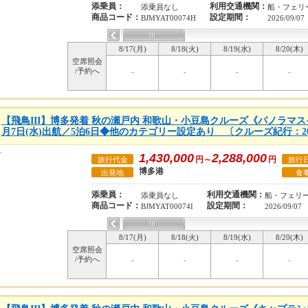
添乗員：
利用交通機関：
添乗員なし
船・フェリ
商品コード：
設定期間：
BJMYAT00074H
2026/09/07
8/17(月)
8/18(火)
8/19(水)
8/20(木)
空席照会
/予約へ
-
-
-
-
【飛鳥III】博多発着 秋の瀬戸内 和歌山・小豆島クルーズ《パノラマスイ
月7日(水)出航／5泊6日◆他のカテゴリー設定あり 〔クルーズ紀行：20
1,430,000
2,288,000
円～
円
旅行代金
旅行
博多港
出発地
食
添乗員：
利用交通機関：
添乗員なし
船・フェリ
商品コード：
設定期間：
BJMYAT00074I
2026/09/07
8/17(月)
8/18(火)
8/19(水)
8/20(木)
空席照会
/予約へ
-
-
-
-