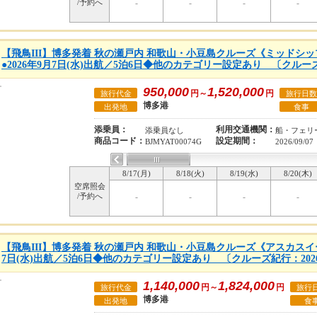
/予約へ
-
-
-
-
【飛鳥III】博多発着 秋の瀬戸内 和歌山・小豆島クルーズ《ミッドシ
●2026年9月7日(水)出航／5泊6日◆他のカテゴリー設定あり 〔クルーズ
950,000
1,520,000
円～
円
旅行代金
旅行日数
博多港
出発地
食事
添乗員：
利用交通機関：
添乗員なし
船・フェリ
商品コード：
設定期間：
BJMYAT00074G
2026/09/07
8/17(月)
8/18(火)
8/19(水)
8/20(木)
空席照会
/予約へ
-
-
-
-
【飛鳥III】博多発着 秋の瀬戸内 和歌山・小豆島クルーズ《アスカスイー
7日(水)出航／5泊6日◆他のカテゴリー設定あり 〔クルーズ紀行：202
1,140,000
1,824,000
円～
円
旅行代金
旅行
博多港
出発地
食