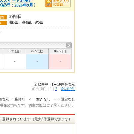
ンズスイート利用》
紀行：2026年9月〕
5泊6日
日数
朝5回、昼4回、夕5回
事
ー
8/21(金)
8/22(土)
8/23(日)
-
-
-
全12件中
1～10
件を表示
前の10件
｜
1
｜
2
｜
次の10件
額表示･･･受付可 ×･･･空きなし -･･･設定なし
:45 現在の情報です。満室の際はご了承ください。
件
登録されています（最大5件登録できます）