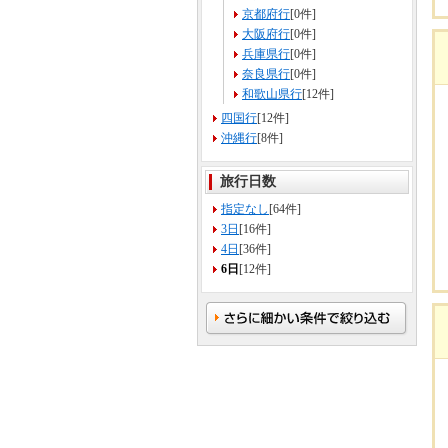
京都府行
[0件]
大阪府行
[0件]
兵庫県行
[0件]
奈良県行
[0件]
和歌山県行
[12件]
四国行
[12件]
沖縄行
[8件]
旅行日数
指定なし
[64件]
3日
[16件]
4日
[36件]
6日
[12件]