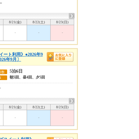
ー
8/21(金)
8/22(土)
8/23(日)
-
-
-
ート利用》●2026年9
26年9月〕
5泊6日
日数
朝5回、昼4回、夕5回
事
ー
8/21(金)
8/22(土)
8/23(日)
-
-
-