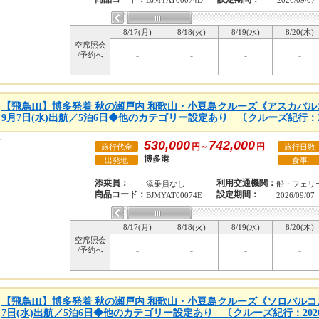
BJMYAT00074D
2026/09/07
8/17(月)
8/18(火)
8/19(水)
8/20(木)
空席照会
/予約へ
-
-
-
-
【飛鳥III】博多発着 秋の瀬戸内 和歌山・小豆島クルーズ《アスカバルコ
9月7日(水)出航／5泊6日◆他のカテゴリー設定あり 〔クルーズ紀行：2
530,000
742,000
円～
円
旅行代金
旅行日数
博多港
出発地
食事
添乗員：
利用交通機関：
添乗員なし
船・フェリ
商品コード：
設定期間：
BJMYAT00074E
2026/09/07
8/17(月)
8/18(火)
8/19(水)
8/20(木)
空席照会
/予約へ
-
-
-
-
【飛鳥III】博多発着 秋の瀬戸内 和歌山・小豆島クルーズ《ソロバルコニ
7日(水)出航／5泊6日◆他のカテゴリー設定あり 〔クルーズ紀行：202