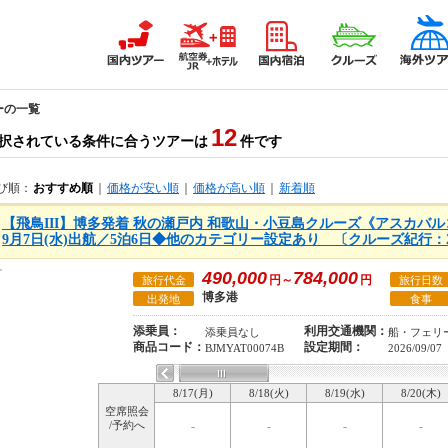
ーの一覧
12
択されている条件に合うツアーは
件です
び順：
おすすめ順
｜
価格が安い順
｜
価格が高い順
｜
新着順
【飛鳥III】博多発着 秋の瀬戸内 和歌山・小豆島クルーズ《アスカバルコ
9月7日(水)出航／5泊6日◆他のカテゴリー設定あり 〔クルーズ紀行：2
490,000
784,000
円～
円
旅行代金
旅行日数
博多港
出発地
食事
添乗員：
利用交通機関：
添乗員なし
船・フェリ
商品コード：
設定期間：
BJMYAT00074B
2026/09/07
8/17(月)
8/18(火)
8/19(水)
8/20(木)
空席照会
/予約へ
-
-
-
-