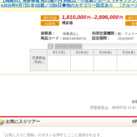
【飛鳥III】博多発着 秋の瀬戸内 和歌山・小豆島クルーズ《キャプテ
●2026年9月7日(水)出航／5泊6日◆他のカテゴリー設定あり 〔クルーズ
1,810,000
2,896,000
円～
円
旅行代金
旅行
博多港
出発地
食
添乗員：
利用交通機関：
添乗員なし
船・フェリ
商品コード：
設定期間：
BJMYAT00074J
2026/09/07
8/17(月)
8/18(火)
8/19(水)
8/20(木)
空席照会
/予約へ
-
-
-
-
金
空室状況は、08月07日 11
お気に入りツアー
0
「お気に入りに登録」のボタンを押すとここに追加されます。