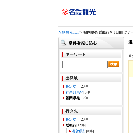
名鉄観光TOP
>
福岡県発 近畿行き 6日間 ツア
選
キーワード
並
出発地
指定なし
[20件]
神奈川県発
[8件]
福岡県発
[12件]
行き先
指定なし
[20件]
近畿行
[12件]
滋賀県行
[0件]