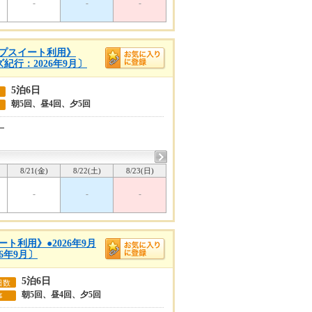
-
-
-
ップスイート利用》
紀行：2026年9月〕
5泊6日
朝5回、昼4回、夕5回
ー
8/21(金)
8/22(土)
8/23(日)
-
-
-
ト利用》●2026年9月
6年9月〕
5泊6日
日数
朝5回、昼4回、夕5回
事