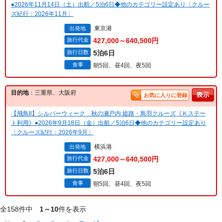
●2026年11月14日（土）出航／5泊6日◆他のカテゴリー設定あり〔クルー
ズ紀行：2026年11月〕
東京港
出発地
旅行代金
427,000～640,500円
旅行日数
5泊6日
食事
朝5回、昼4回、夜5回
目的地
：三重県、大阪府
お気に入りに登録
【飛鳥II】シルバーウィーク 秋の瀬戸内 姫路・鳥羽クルーズ《Ｋステー
ト利用》●2026年9月18日（金）出航／5泊6日◆他のカテゴリー設定あり
〔クルーズ紀行：2026年9月〕
横浜港
出発地
旅行代金
427,000～640,500円
旅行日数
5泊6日
食事
朝5回、昼4回、夜5回
全158件中
1～10
件を表示