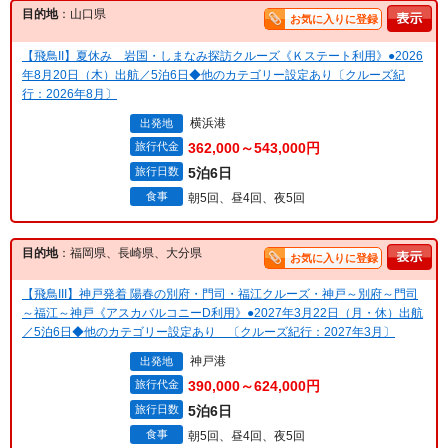
目的地
：山口県
お気に入りに登録
【飛鳥II】夏休み 岩国・しまなみ探訪クルーズ《Ｋステート利用》●2026
年8月20日（木）出航／5泊6日◆他のカテゴリー設定あり〔クルーズ紀
行：2026年8月〕
横浜港
出発地
旅行代金
362,000～543,000円
旅行日数
5泊6日
食事
朝5回、昼4回、夜5回
目的地
：福岡県、長崎県、大分県
お気に入りに登録
【飛鳥III】神戸発着 陽春の別府・門司・福江クルーズ・神戸～別府～門司
～福江～神戸《アスカバルコニーD利用》●2027年3月22日（月・休）出航
／5泊6日◆他のカテゴリー設定あり 〔クルーズ紀行：2027年3月〕
神戸港
出発地
旅行代金
390,000～624,000円
旅行日数
5泊6日
食事
朝5回、昼4回、夜5回