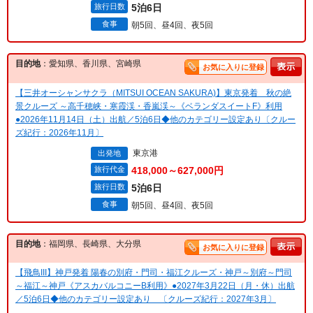
旅行日数
5泊6日
食事
朝5回、昼4回、夜5回
目的地
：愛知県、香川県、宮崎県
お気に入りに登録
【三井オーシャンサクラ（MITSUI OCEAN SAKURA)】東京発着 秋の絶
景クルーズ ～高千穂峡・寒霞渓・香嵐渓～《ベランダスイートF》利用
●2026年11月14日（土）出航／5泊6日◆他のカテゴリー設定あり〔クルー
ズ紀行：2026年11月〕
東京港
出発地
旅行代金
418,000～627,000円
旅行日数
5泊6日
食事
朝5回、昼4回、夜5回
目的地
：福岡県、長崎県、大分県
お気に入りに登録
【飛鳥III】神戸発着 陽春の別府・門司・福江クルーズ・神戸～別府～門司
～福江～神戸《アスカバルコニーB利用》●2027年3月22日（月・休）出航
／5泊6日◆他のカテゴリー設定あり 〔クルーズ紀行：2027年3月〕