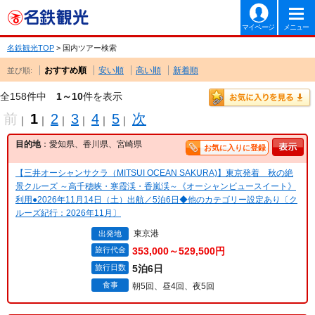
マイページ
メニュー
名鉄観光TOP
> 国内ツアー検索
おすすめ順
安い順
高い順
新着順
並び順:
全158件中
1～10
件を表示
前
1
2
3
4
5
次
｜
｜
｜
｜
｜
｜
目的地
：愛知県、香川県、宮崎県
お気に入りに登録
【三井オーシャンサクラ（MITSUI OCEAN SAKURA)】東京発着 秋の絶
景クルーズ ～高千穂峡・寒霞渓・香嵐渓～《オーシャンビュースイート》
利用●2026年11月14日（土）出航／5泊6日◆他のカテゴリー設定あり〔ク
ルーズ紀行：2026年11月〕
東京港
出発地
旅行代金
353,000～529,500円
旅行日数
5泊6日
食事
朝5回、昼4回、夜5回