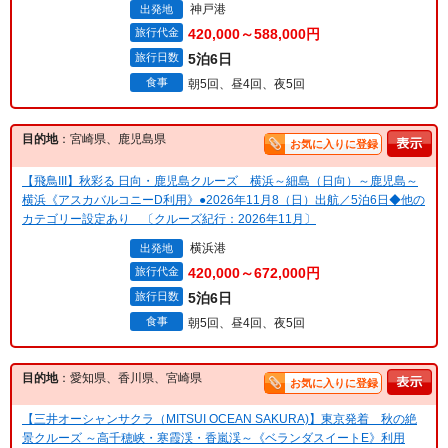
神戸港
出発地
旅行代金
420,000～588,000円
旅行日数
5泊6日
食事
朝5回、昼4回、夜5回
目的地
：宮崎県、鹿児島県
お気に入りに登録
【飛鳥III】秋彩る 日向・鹿児島クルーズ 横浜～細島（日向）～鹿児島～
横浜《アスカバルコニーD利用》●2026年11月8（日）出航／5泊6日◆他の
カテゴリー設定あり 〔クルーズ紀行：2026年11月〕
横浜港
出発地
旅行代金
420,000～672,000円
旅行日数
5泊6日
食事
朝5回、昼4回、夜5回
目的地
：愛知県、香川県、宮崎県
お気に入りに登録
【三井オーシャンサクラ（MITSUI OCEAN SAKURA)】東京発着 秋の絶
景クルーズ ～高千穂峡・寒霞渓・香嵐渓～《ベランダスイートE》利用