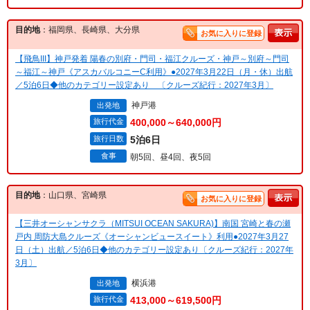
目的地
：福岡県、長崎県、大分県
お気に入りに登録
【飛鳥III】神戸発着 陽春の別府・門司・福江クルーズ・神戸～別府～門司
～福江～神戸《アスカバルコニーC利用》●2027年3月22日（月・休）出航
／5泊6日◆他のカテゴリー設定あり 〔クルーズ紀行：2027年3月〕
神戸港
出発地
旅行代金
400,000～640,000円
旅行日数
5泊6日
食事
朝5回、昼4回、夜5回
目的地
：山口県、宮崎県
お気に入りに登録
【三井オーシャンサクラ（MITSUI OCEAN SAKURA)】南国 宮崎と春の瀬
戸内 周防大島クルーズ《オーシャンビュースイート》利用●2027年3月27
日（土）出航／5泊6日◆他のカテゴリー設定あり〔クルーズ紀行：2027年
3月〕
横浜港
出発地
旅行代金
413,000～619,500円