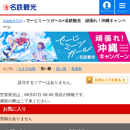
マイページ
メニュー
でーじミーツガール×名鉄観光 頑張れ！沖縄キャンペ
名鉄観光TOP
>
ーン
おすすめ順
安い順
高い順
新着順
並び順:
該当するツアーはありません。
空室状況は、08月07日 06:45 現在の情報です。
満室の際はご了承ください。
お気に入り
登録がありません