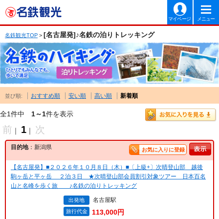
マイページ
メニュー
[名古屋発]♪名鉄の泊りトレッキング
名鉄観光TOP
>
おすすめ順
安い順
高い順
新着順
並び順:
全1件中
1～1
件を表示
前
1
次
｜
｜
目的地
：新潟県
お気に入りに登録
【名古屋発】■２０２６年１０月８日（木）■〔上級+〕次晴登山部 越後
駒ヶ岳と平ヶ岳 ２泊３日 ★次晴登山部会員割引対象ツアー 日本百名
山と名峰を歩く旅 ♪名鉄の泊りトレッキング
名古屋駅
出発地
旅行代金
113,000円