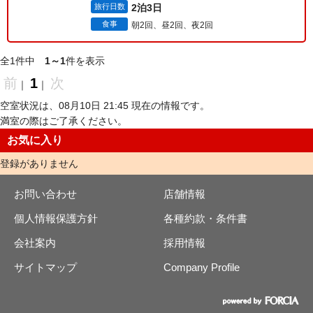
旅行日数
2泊3日
食事
朝2回、昼2回、夜2回
全1件中
1～1
件を表示
前
1
次
｜
｜
空室状況は、08月10日 21:45 現在の情報です。
満室の際はご了承ください。
お気に入り
登録がありません
お問い合わせ
店舗情報
個人情報保護方針
各種約款・条件書
会社案内
採用情報
サイトマップ
Company Profile