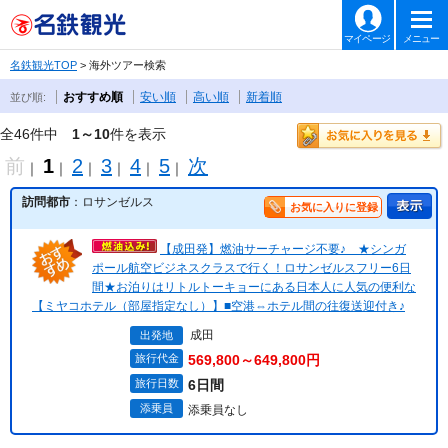
マイページ
メニュー
名鉄観光TOP
> 海外ツアー検索
おすすめ順
安い順
高い順
新着順
並び順:
全46件中
1～10
件を表示
前
1
2
3
4
5
次
｜
｜
｜
｜
｜
｜
訪問都市
：ロサンゼルス
お気に入りに登録
【成田発】燃油サーチャージ不要♪ ★シンガ
ポール航空ビジネスクラスで行く！ロサンゼルスフリー6日
間★お泊りはリトルトーキョーにある日本人に人気の便利な
【ミヤコホテル（部屋指定なし）】■空港⇔ホテル間の往復送迎付き♪
成田
出発地
旅行代金
569,800～649,800円
旅行日数
6日間
添乗員
添乗員なし