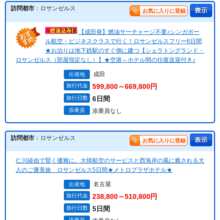
訪問都市
：ロサンゼルス
お気に入りに登録
【成田発】燃油サーチャージ不要♪シンガポー
ル航空・ビジネスクラスで行く！ロサンゼルスフリー6日間
★お泊りは地下鉄駅のすぐ側に建つ【シェラトングランド・
ロサンゼルス（部屋指定なし）】★空港⇔ホテル間の往復送迎付き♪
成田
出発地
旅行代金
599,800～669,800円
旅行日数
6日間
添乗員
添乗員なし
訪問都市
：ロサンゼルス
お気に入りに登録
仁川経由で賢く優雅に。大韓航空のサービスと西海岸の風に癒される大
人のご褒美旅 ロサンゼルス5日間★メトロプラザホテル★
名古屋
出発地
旅行代金
238,800～510,800円
旅行日数
5日間