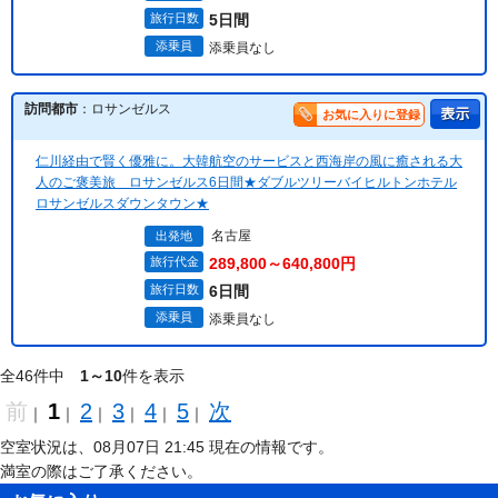
旅行日数
5日間
添乗員
添乗員なし
訪問都市
：ロサンゼルス
お気に入りに登録
仁川経由で賢く優雅に。大韓航空のサービスと西海岸の風に癒される大
人のご褒美旅 ロサンゼルス6日間★ダブルツリーバイヒルトンホテル
ロサンゼルスダウンタウン★
名古屋
出発地
旅行代金
289,800～640,800円
旅行日数
6日間
添乗員
添乗員なし
全46件中
1～10
件を表示
前
1
2
3
4
5
次
｜
｜
｜
｜
｜
｜
空室状況は、08月07日 21:45 現在の情報です。
満室の際はご了承ください。