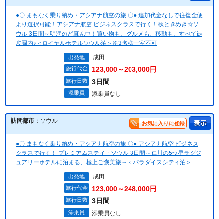
●〇 まもなく乗り納め・アシアナ航空の旅 〇● 追加代金なしで往復全便
より選択可能！アシアナ航空 ビジネスクラスで行く！秋ときめき☆ソ
ウル 3日間～明洞のど真ん中！買い物も、グルメも、移動も、すべて徒
歩圏内♪＜ロイヤルホテルソウル泊＞※3名様一室不可
成田
出発地
旅行代金
123,000～203,000円
旅行日数
3日間
添乗員
添乗員なし
訪問都市
：ソウル
お気に入りに登録
●〇 まもなく乗り納め・アシアナ航空の旅 〇● アシアナ航空 ビジネス
クラスで行く！ プレミアムステイ・ソウル 3日間～仁川の5つ星ラグジ
ュアリーホテルに泊まる、極上ご褒美旅～＜パラダイスシティ泊＞
成田
出発地
旅行代金
123,000～248,000円
旅行日数
3日間
添乗員
添乗員なし