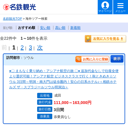
マイページ
メニュー
名鉄観光TOP
> 海外ツアー検索
おすすめ順
安い順
高い順
新着順
並び順:
全22件中
1～10
件を表示
前
1
2
3
次
｜
｜
｜
｜
訪問都市
：ソウル
お気に入りに登録
●〇 まもなく乗り納め・アシアナ航空の旅 〇● 追加代金なしで往復全便
より選択可能！アシアナ航空 ビジネスクラスで行く！秋ときめき☆ソ
ウル 3日間～明洞・南大門は徒歩圏内！安心の日系ホテル♪＜相鉄ホテ
ルズ ザ・スプラジールソウル明洞泊＞
成田
出発地
旅行代金
111,000～163,000円
旅行日数
3日間
添乗員
添乗員なし