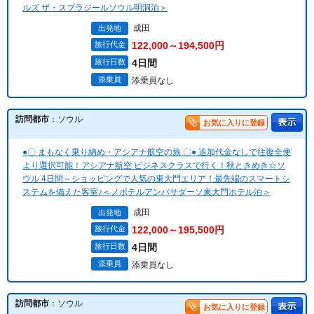
ルズ ザ・スプラジールソウル明洞泊＞
成田
出発地
旅行代金
122,000～194,500円
旅行日数
4日間
添乗員
添乗員なし
訪問都市
：ソウル
お気に入りに登録
●〇 まもなく乗り納め・アシアナ航空の旅 〇● 追加代金なしで往復全便
より選択可能！アシアナ航空 ビジネスクラスで行く！秋ときめき☆ソ
ウル 4日間～ショッピングで人気の東大門エリア！最先端のスマートシ
ステムを備えた客室♪＜ノボテルアンバサダーソ東大門ホテル泊＞
成田
出発地
旅行代金
122,000～195,500円
旅行日数
4日間
添乗員
添乗員なし
訪問都市
：ソウル
お気に入りに登録