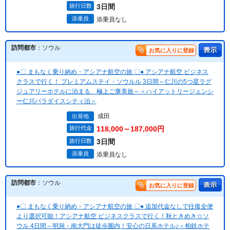
旅行日数
3日間
添乗員
添乗員なし
訪問都市
：ソウル
お気に入りに登録
●〇 まもなく乗り納め・アシアナ航空の旅 〇● アシアナ航空 ビジネス
クラスで行く！ プレミアムステイ・ソウルル 3日間～仁川の5つ星ラグ
ジュアリーホテルに泊まる、極上ご褒美旅～＜ハイアットリージェンシ
ー仁川パラダイスシティ泊＞
成田
出発地
旅行代金
118,000～187,000円
旅行日数
3日間
添乗員
添乗員なし
訪問都市
：ソウル
お気に入りに登録
●〇 まもなく乗り納め・アシアナ航空の旅 〇● 追加代金なしで往復全便
より選択可能！アシアナ航空 ビジネスクラスで行く！秋ときめき☆ソ
ウル 4日間～明洞・南大門は徒歩圏内！安心の日系ホテル♪＜相鉄ホテ