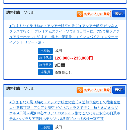
訪問都市
：ソウル
お気に入りに登録
●〇 まもなく乗り納め・アシアナ航空の旅 〇● アシアナ航空 ビジネス
クラスで行く！ プレミアムステイ・ソウル 3日間～仁川の5つ星ラグジ
ュアリーホテルに泊まる、極上ご褒美旅～＜インスパイア エンターテ
イメント リゾート泊＞
成田
出発地
旅行代金
126,000～233,000円
旅行日数
3日間
添乗員
添乗員なし
訪問都市
：ソウル
お気に入りに登録
●〇 まもなく乗り納め・アシアナ航空の旅 〇● 追加代金なしで往復全便
より選択可能！アシアナ航空 ビジネスクラスで行く！秋ときめき☆ソ
ウル 4日間～明洞中心エリア！バストイレ別でこだわりと安心の日系ホ
テル♪＜ソラリア西鉄ホテルソウル明洞泊＞※3名様一室不可
成田
出発地