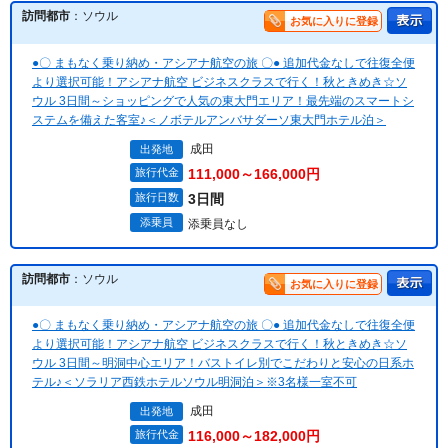
訪問都市
：ソウル
お気に入りに登録
●〇 まもなく乗り納め・アシアナ航空の旅 〇● 追加代金なしで往復全便
より選択可能！アシアナ航空 ビジネスクラスで行く！秋ときめき☆ソ
ウル 3日間～ショッピングで人気の東大門エリア！最先端のスマートシ
ステムを備えた客室♪＜ノボテルアンバサダーソ東大門ホテル泊＞
成田
出発地
旅行代金
111,000～166,000円
旅行日数
3日間
添乗員
添乗員なし
訪問都市
：ソウル
お気に入りに登録
●〇 まもなく乗り納め・アシアナ航空の旅 〇● 追加代金なしで往復全便
より選択可能！アシアナ航空 ビジネスクラスで行く！秋ときめき☆ソ
ウル 3日間～明洞中心エリア！バストイレ別でこだわりと安心の日系ホ
テル♪＜ソラリア西鉄ホテルソウル明洞泊＞※3名様一室不可
成田
出発地
旅行代金
116,000～182,000円