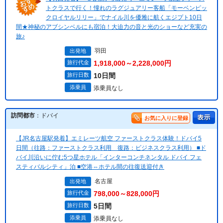
トクラスで行く！憧れのラグジュアリー客船「モーベンピッ
クロイヤルリリー」でナイル川を優雅に航くエジプト10日
間★神秘のアブシンベルにも宿泊！大迫力の音と光のショーなど充実の
旅♪
羽田
出発地
旅行代金
1,918,000～2,228,000円
旅行日数
10日間
添乗員
添乗員なし
訪問都市
：ドバイ
お気に入りに登録
【JR名古屋駅発着】エミレーツ航空 ファーストクラス体験！ドバイ5
日間（往路：ファーストクラス利用 復路：ビジネスクラス利用） ■ド
バイ川沿いに佇む5つ星ホテル「インターコンチネンタル ドバイ フェ
スティバルシティ」泊 ■空港⇔ホテル間の往復送迎付き
名古屋
出発地
旅行代金
798,000～828,000円
旅行日数
5日間
添乗員
添乗員なし