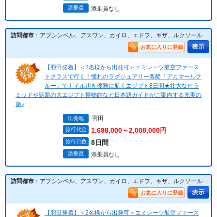
添乗員
添乗員なし
訪問都市
：アブシンベル、アスワン、カイロ、エドフ、ギザ、ルクソール
お気に入りに登録
【羽田発着】＜2名様から出発可＞エミレーツ航空ファース
トクラスで行く！憧れのラグジュアリー客船「アカマールク
ルー」でナイル川を優雅に航くエジプト8日間★壮大なピラ
ミッドや話題の大エジプト博物館など日本語ガイドがご案内する充実の
旅♪
羽田
出発地
旅行代金
1,698,000～2,008,000円
旅行日数
8日間
添乗員
添乗員なし
訪問都市
：アブシンベル、アスワン、カイロ、エドフ、ギザ、ルクソール
お気に入りに登録
【羽田発着】＜2名様から出発可＞エミレーツ航空ファース