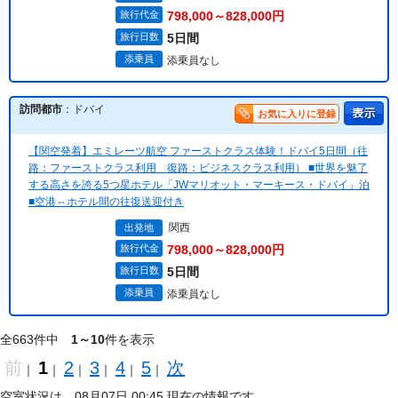
旅行代金
798,000～828,000円
旅行日数
5日間
添乗員
添乗員なし
訪問都市
：ドバイ
お気に入りに登録
【関空発着】エミレーツ航空 ファーストクラス体験！ドバイ5日間（往
路：ファーストクラス利用 復路：ビジネスクラス利用） ■世界を魅了
する高さを誇る5つ星ホテル「JWマリオット・マーキース・ドバイ」泊
■空港⇔ホテル間の往復送迎付き
関西
出発地
旅行代金
798,000～828,000円
旅行日数
5日間
添乗員
添乗員なし
全663件中
1～10
件を表示
前
1
2
3
4
5
次
｜
｜
｜
｜
｜
｜
空室状況は、08月07日 00:45 現在の情報です。