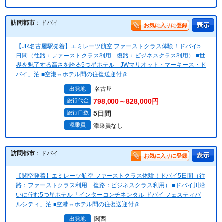
訪問都市
：ドバイ
お気に入りに登録
【JR名古屋駅発着】エミレーツ航空 ファーストクラス体験！ドバイ5
日間（往路：ファーストクラス利用 復路：ビジネスクラス利用） ■世
界を魅了する高さを誇る5つ星ホテル「JWマリオット・マーキース・ド
バイ」泊 ■空港⇔ホテル間の往復送迎付き
名古屋
出発地
旅行代金
798,000～828,000円
旅行日数
5日間
添乗員
添乗員なし
訪問都市
：ドバイ
お気に入りに登録
【関空発着】エミレーツ航空 ファーストクラス体験！ドバイ5日間（往
路：ファーストクラス利用 復路：ビジネスクラス利用） ■ドバイ川沿
いに佇む5つ星ホテル「インターコンチネンタル ドバイ フェスティバ
ルシティ」泊 ■空港⇔ホテル間の往復送迎付き
関西
出発地