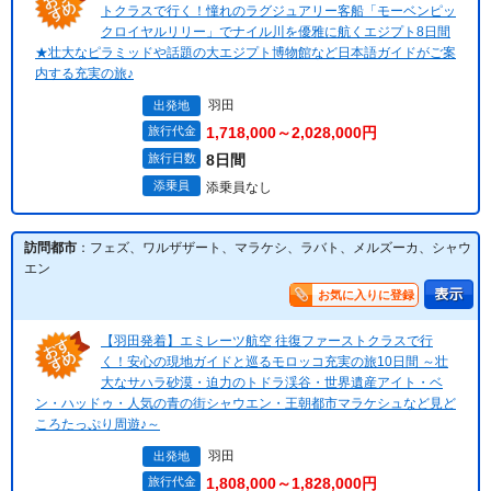
トクラスで行く！憧れのラグジュアリー客船「モーベンピッ
クロイヤルリリー」でナイル川を優雅に航くエジプト8日間
★壮大なピラミッドや話題の大エジプト博物館など日本語ガイドがご案
内する充実の旅♪
羽田
出発地
旅行代金
1,718,000～2,028,000円
旅行日数
8日間
添乗員
添乗員なし
訪問都市
：フェズ、ワルザザート、マラケシ、ラバト、メルズーカ、シャウ
エン
お気に入りに登録
【羽田発着】エミレーツ航空 往復ファーストクラスで行
く！安心の現地ガイドと巡るモロッコ充実の旅10日間 ～壮
大なサハラ砂漠・迫力のトドラ渓谷・世界遺産アイト・ベ
ン・ハッドゥ・人気の青の街シャウエン・王朝都市マラケシュなど見ど
ころたっぷり周遊♪～
羽田
出発地
旅行代金
1,808,000～1,828,000円