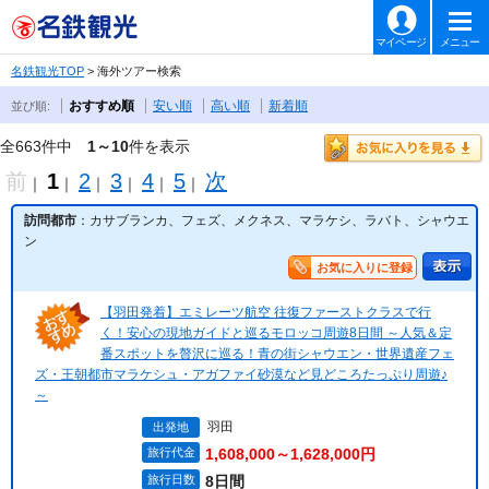
マイページ
メニュー
名鉄観光TOP
> 海外ツアー検索
おすすめ順
安い順
高い順
新着順
並び順:
全663件中
1～10
件を表示
前
1
2
3
4
5
次
｜
｜
｜
｜
｜
｜
訪問都市
：カサブランカ、フェズ、メクネス、マラケシ、ラバト、シャウエ
ン
お気に入りに登録
【羽田発着】エミレーツ航空 往復ファーストクラスで行
く！安心の現地ガイドと巡るモロッコ周遊8日間 ～人気＆定
番スポットを贅沢に巡る！青の街シャウエン・世界遺産フェ
ズ・王朝都市マラケシュ・アガファイ砂漠など見どころたっぷり周遊♪
～
羽田
出発地
旅行代金
1,608,000～1,628,000円
旅行日数
8日間