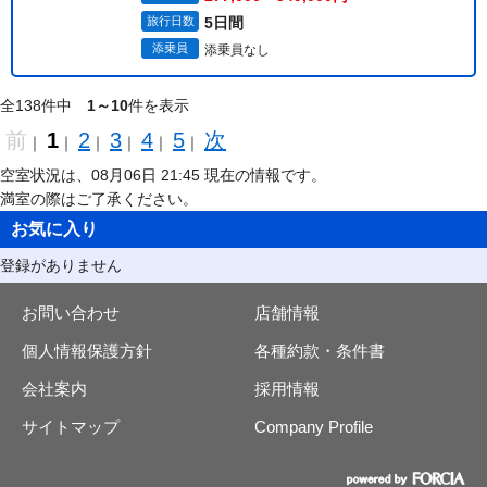
旅行日数
5日間
添乗員
添乗員なし
全138件中
1～10
件を表示
前
1
2
3
4
5
次
｜
｜
｜
｜
｜
｜
空室状況は、08月06日 21:45 現在の情報です。
満室の際はご了承ください。
お気に入り
登録がありません
お問い合わせ
店舗情報
個人情報保護方針
各種約款・条件書
会社案内
採用情報
サイトマップ
Company Profile