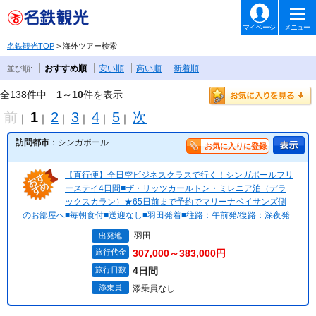
マイページ
メニュー
名鉄観光TOP
> 海外ツアー検索
おすすめ順
安い順
高い順
新着順
並び順:
全138件中
1～10
件を表示
前
1
2
3
4
5
次
｜
｜
｜
｜
｜
｜
訪問都市
：シンガポール
お気に入りに登録
【直行便】全日空ビジネスクラスで行く！シンガポールフリ
ーステイ4日間■ザ・リッツカールトン・ミレニア泊（デラ
ックスカラン）★65日前まで予約でマリーナベイサンズ側
のお部屋へ■毎朝食付■送迎なし■羽田発着■往路：午前発/復路：深夜発
羽田
出発地
旅行代金
307,000～383,000円
旅行日数
4日間
添乗員
添乗員なし