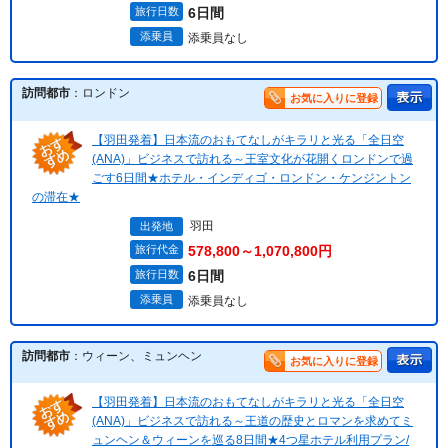
旅行日数
6日間
添乗員
添乗員なし
訪問都市
：ロンドン
お気に入りに登録
【羽田発着】日本流のおもてなしがキラリと光る「全日空
(ANA)」ビジネスで訪れる～王室文化が花開くロンドンで過
ごす6日間★ホテル・インディゴ・ロンドン・ケンジントン
の滞在★
羽田
出発地
旅行代金
578,800～1,070,800円
旅行日数
6日間
添乗員
添乗員なし
訪問都市
：ウィーン、ミュンヘン
お気に入りに登録
【羽田発着】日本流のおもてなしがキラリと光る「全日空
(ANA)」ビジネスで訪れる～王道の歴史とロマンを求めてミ
ュンヘン＆ウィーンを巡る8日間★4つ星ホテル利用プラン/