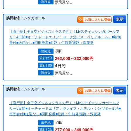
添乗員
添乗員なし
訪問都市
：シンガポール
お気に入りに登録
【直行便】全日空ビジネスクラスで行く！Myステイ☆シンガポールフ
リー4日間■オーチャードエリア：ヨーク泊（スーペリアルーム）■毎朝
食付■送迎なし■羽田発着■往路：午前発/復路：深夜発
羽田
出発地
旅行代金
262,000～332,000円
旅行日数
4日間
添乗員
添乗員なし
訪問都市
：シンガポール
お気に入りに登録
【直行便】全日空ビジネスクラスで行く！Myステイ☆シンガポールフ
リー5日間■オーチャードエリア：ヴァイブ・ホテル・シンガポール泊■
毎朝食付■送迎なし■羽田発着■往路：午前発/復路：深夜発
羽田
出発地
旅行代金
277,000～349,000円