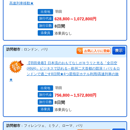
高速列車移動★
羽田
出発地
旅行代金
628,800～1,072,800円
旅行日数
8日間
添乗員
添乗員なし
訪問都市
：ロンドン、パリ
お気に入りに登録
【羽田発着】日本流のおもてなしがキラリと光る「全日空
(ANA)」ビジネスで訪れる～欧州二大首都の競演！パリ＆ロ
ンドンで過ごす8日間★4つ星指定ホテル利用/高速列車の旅
★
羽田
出発地
旅行代金
756,800～1,572,800円
旅行日数
8日間
添乗員
添乗員なし
訪問都市
：フィレンツェ、ミラノ、ローマ、パリ