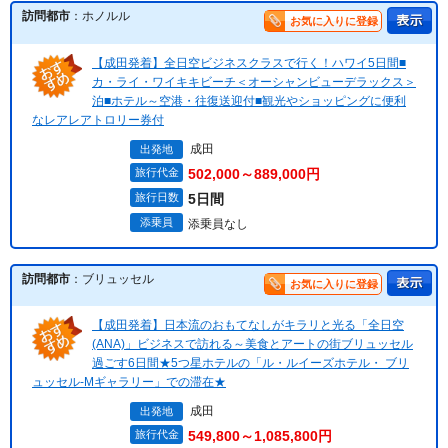
訪問都市
：ホノルル
お気に入りに登録
【成田発着】全日空ビジネスクラスで行く！ハワイ5日間■
カ・ライ・ワイキキビーチ＜オーシャンビューデラックス＞
泊■ホテル～空港・往復送迎付■観光やショッピングに便利
なレアレアトロリー券付
成田
出発地
旅行代金
502,000～889,000円
旅行日数
5日間
添乗員
添乗員なし
訪問都市
：ブリュッセル
お気に入りに登録
【成田発着】日本流のおもてなしがキラリと光る「全日空
(ANA)」ビジネスで訪れる～美食とアートの街ブリュッセル
過ごす6日間★5つ星ホテルの「ル・ルイーズホテル・ ブリ
ュッセル-Mギャラリー」での滞在★
成田
出発地
旅行代金
549,800～1,085,800円