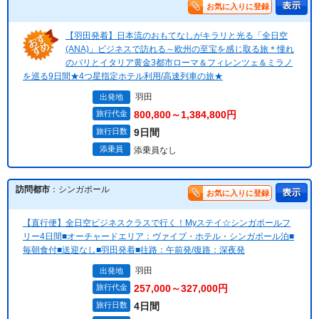
お気に入りに登録
【羽田発着】日本流のおもてなしがキラリと光る「全日空
(ANA)」ビジネスで訪れる～欧州の至宝を感じ取る旅＊憧れ
のパリとイタリア黄金3都市ローマ＆フィレンツェ＆ミラノ
を巡る9日間★4つ星指定ホテル利用/高速列車の旅★
羽田
出発地
旅行代金
800,800～1,384,800円
旅行日数
9日間
添乗員
添乗員なし
訪問都市
：シンガポール
お気に入りに登録
【直行便】全日空ビジネスクラスで行く！Myステイ☆シンガポールフ
リー4日間■オーチャードエリア：ヴァイブ・ホテル・シンガポール泊■
毎朝食付■送迎なし■羽田発着■往路：午前発/復路：深夜発
羽田
出発地
旅行代金
257,000～327,000円
旅行日数
4日間