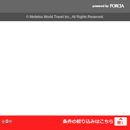
© Meitetsu World Travel Inc., All Rights Reserved.
0
全
件
開く