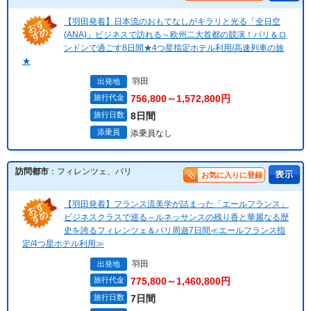
【羽田発着】日本流のおもてなしがキラリと光る「全日空
(ANA)」ビジネスで訪れる～欧州二大首都の競演！パリ＆ロ
ンドンで過ごす8日間★4つ星指定ホテル利用/高速列車の旅
★
羽田
出発地
旅行代金
756,800～1,572,800円
旅行日数
8日間
添乗員
添乗員なし
訪問都市
：フィレンツェ、パリ
お気に入りに登録
【羽田発着】フランス流美学が詰まった「エールフランス」
ビジネスクラスで巡る～ルネッサンスの残り香と華麗なる歴
史を誇るフィレンツェ＆パリ周遊7日間≪エールフランス指
定/4つ星ホテル利用≫
羽田
出発地
旅行代金
775,800～1,460,800円
旅行日数
7日間