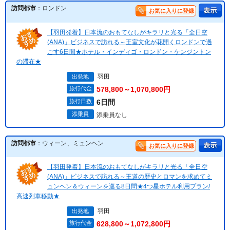
訪問都市
：ロンドン
お気に入りに登録
【羽田発着】日本流のおもてなしがキラリと光る「全日空
(ANA)」ビジネスで訪れる～王室文化が花開くロンドンで過
ごす6日間★ホテル・インディゴ・ロンドン・ケンジントン
の滞在★
羽田
出発地
旅行代金
578,800～1,070,800円
旅行日数
6日間
添乗員
添乗員なし
訪問都市
：ウィーン、ミュンヘン
お気に入りに登録
【羽田発着】日本流のおもてなしがキラリと光る「全日空
(ANA)」ビジネスで訪れる～王道の歴史とロマンを求めてミ
ュンヘン＆ウィーンを巡る8日間★4つ星ホテル利用プラン/
高速列車移動★
羽田
出発地
旅行代金
628,800～1,072,800円