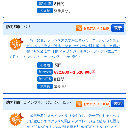
旅行日数
8日間
添乗員
添乗員なし
訪問都市
：パリ
お気に入りに登録
【羽田発着】フランス流美学が詰まった「エールフランス」
ビジネスクラスで巡る～シャンゼリゼの風を感じる。永遠の
都パリで過ごす6日間/4★サンジェルマン・デ・プレ教会す
ぐ近く「ミレジム・ホテル・パリ」での滞在～
羽田
出発地
旅行代金
682,800～1,520,800円
旅行日数
6日間
添乗員
添乗員なし
訪問都市
：コインブラ、リスボン、ポルト
お気に入りに登録
【成田発着】スペインへ乗り換えなしで唯一行かれるイベリ
ア航空ビジネスクラスで飛ぶ～アズレージョに描かれた歴史
をたどる♪ポルトガルの歴史薫る3つの町ポルト＆コインブ