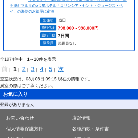
を望むマルタの5つ星ホテル「コリンシア・セント・ジョージズ・ベ
イ」の海側のお部屋に宿泊
成田
出発地
旅行代金
798,000～998,000円
旅行日数
7日間
添乗員
添乗員なし
全1974件中
1～10
件を表示
前
1
2
3
4
5
次
｜
｜
｜
｜
｜
｜
空室状況は、08月08日 09:15 現在の情報です。
満室の際はご了承ください。
お気に入り
登録がありません
お問い合わせ
店舗情報
個人情報保護方針
各種約款・条件書