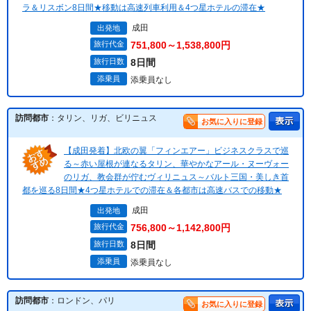
ラ＆リスボン8日間★移動は高速列車利用＆4つ星ホテルの滞在★
成田
出発地
旅行代金
751,800～1,538,800円
旅行日数
8日間
添乗員
添乗員なし
訪問都市
：タリン、リガ、ビリニュス
お気に入りに登録
【成田発着】北欧の翼「フィンエアー」ビジネスクラスで巡
る～赤い屋根が連なるタリン、華やかなアール・ヌーヴォー
のリガ、教会群が佇むヴィリニュス～バルト三国・美しき首
都を巡る8日間★4つ星ホテルでの滞在＆各都市は高速バスでの移動★
成田
出発地
旅行代金
756,800～1,142,800円
旅行日数
8日間
添乗員
添乗員なし
訪問都市
：ロンドン、パリ
お気に入りに登録