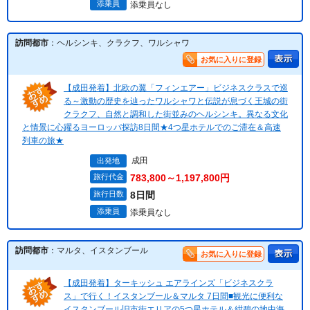
添乗員
添乗員なし
訪問都市
：ヘルシンキ、クラクフ、ワルシャワ
お気に入りに登録
【成田発着】北欧の翼「フィンエアー」ビジネスクラスで巡
る～激動の歴史を辿ったワルシャワと伝説が息づく王城の街
クラクフ、自然と調和した街並みのヘルシンキ。異なる文化
と情景に心躍るヨーロッパ探訪8日間★4つ星ホテルでのご滞在＆高速
列車の旅★
成田
出発地
旅行代金
783,800～1,197,800円
旅行日数
8日間
添乗員
添乗員なし
訪問都市
：マルタ、イスタンブール
お気に入りに登録
【成田発着】ターキッシュ エアラインズ「ビジネスクラ
ス」で行く！イスタンブール＆マルタ 7日間■観光に便利な
イスタンブール旧市街エリアの5つ星ホテル＆紺碧の地中海