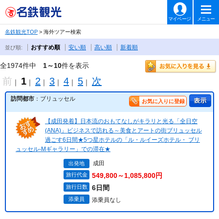
マイページ
メニュー
名鉄観光TOP
> 海外ツアー検索
おすすめ順
安い順
高い順
新着順
並び順:
全1974件中
1～10
件を表示
前
1
2
3
4
5
次
｜
｜
｜
｜
｜
｜
訪問都市
：ブリュッセル
お気に入りに登録
【成田発着】日本流のおもてなしがキラリと光る「全日空
(ANA)」ビジネスで訪れる～美食とアートの街ブリュッセル
過ごす6日間★5つ星ホテルの「ル・ルイーズホテル・ ブリ
ュッセル-Mギャラリー」での滞在★
成田
出発地
旅行代金
549,800～1,085,800円
旅行日数
6日間
添乗員
添乗員なし