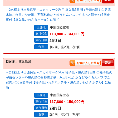
お気に入りに登録
～2名様より出発保証～スカイマーク利用 屋久島3日間 ○千尋の滝や白谷雲
水峡、永田いなか浜、西部林道などゆうらんバスでぐるっと観光♪ ○6回食
事付【屋久島いわさきホテル】に連泊
中部国際空港
出発地
旅行代金
113,800～144,000円
旅行日数
2泊3日
食事
朝2回、昼2回、夜2回
目的地
：鹿児島県
お気に入りに登録
～2名様より出発保証～スカイマーク利用 種子島・屋久島3日間 ◇種子島の
宇宙センターや屋久島の白谷雲水峡、永田いなか浜などゆうらんバスでご
案内♪ ◇6回食事付【種子島いわさきホテル・屋久島いわさきホテル】に宿
泊
中部国際空港
出発地
旅行代金
117,800～150,000円
旅行日数
2泊3日
食事
朝2回、昼2回、夜2回