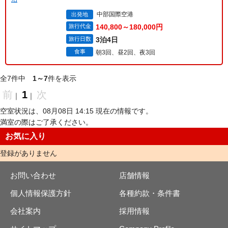
中部国際空港
出発地
旅行代金
140,800～180,000円
旅行日数
3泊4日
食事
朝3回、昼2回、夜3回
全7件中
1～7
件を表示
前
1
次
｜
｜
空室状況は、08月08日 14:15 現在の情報です。
満室の際はご了承ください。
お気に入り
登録がありません
お問い合わせ
店舗情報
個人情報保護方針
各種約款・条件書
会社案内
採用情報