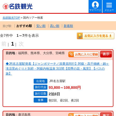
マイページ
メニュー
名鉄観光TOP
> 国内ツアー検索
おすすめ順
安い順
高い順
新着順
並び順:
全7件中
1～7
件を表示
前
1
次
｜
｜
目的地
：福岡県、熊本県、大分県、宮崎県
お気に入りに登録
◆JR名古屋駅発着【ジャンボマーチ／添乗員同行】阿蘇・高千穂峡・鍋ヶ
滝涼景めぐりと別府・阿蘇内牧温泉 3日間【四季の花・風景】【バスの
旅】
JR名古屋駅
出発地
旅行代金
93,800～108,800円
旅行日数
2泊3日
食事
朝2回、昼2回、夜2回
目的地
：鹿児島県