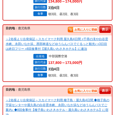
旅行代金
134,800～174,000円
旅行日数
3泊4日
食事
朝3回、昼2回、夜3回
目的地
：鹿児島県
お気に入りに登録
～2名様より出発保証～スカイマーク利用 屋久島4日間 ○千尋の滝や白谷雲
水峡、永田いなか浜、西部林道などゆうらんバスでぐるっと観光♪ ○3日目
は終日フリー ○8回食事付【屋久島いわさきホテル】に連泊
中部国際空港
出発地
旅行代金
137,800～173,000円
旅行日数
3泊4日
食事
朝3回、昼2回、夜3回
目的地
：鹿児島県
お気に入りに登録
～2名様より出発保証～スカイマーク利用 種子島・屋久島4日間 ◆種子島の
宇宙センターや屋久島の白谷雲水峡、永田いなか浜などゆうらんバスでご
案内♪ ◆8回食事付【種子島いわさきホテル・屋久島いわさきホテル】に宿
泊