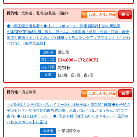
目的地
：北海道、北海道(札幌・函館)
お気に入りに登録
◆中部国際空港発着！◆【ジャンボマーチ・添乗員同行】湯の川温泉
HAKODATE海峡の風に連泊！秋のみなみ北海道「函館・松前・江差」歴史
街道と道南うまいもんめぐり3日間＜ホテルランクアッププラン＞【こだわ
りの食】【四季の風景】
愛知県
出発地
旅行代金
134,800～172,800円
旅行日数
2泊3日
食事
朝2回、昼3回、夜2回
目的地
：鹿児島県
お気に入りに登録
～2名様より出発保証～スカイマーク利用 種子島・屋久島4日間 ◆種子島の
宇宙センターや屋久島の白谷雲水峡、永田いなか浜などゆうらんバスでご
案内♪ ◆2日目は終日フリー ◆8回食事付【種子島いわさきホテル・屋久島
いわさきホテル】に宿泊
中部国際空港
出発地