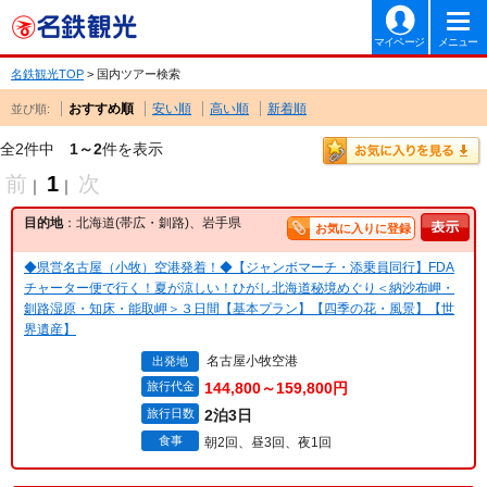
マイページ
メニュー
名鉄観光TOP
> 国内ツアー検索
おすすめ順
安い順
高い順
新着順
並び順:
全2件中
1～2
件を表示
前
1
次
｜
｜
目的地
：北海道(帯広・釧路)、岩手県
お気に入りに登録
◆県営名古屋（小牧）空港発着！◆【ジャンボマーチ・添乗員同行】FDA
チャーター便で行く！夏が涼しい！ひがし北海道秘境めぐり＜納沙布岬・
釧路湿原・知床・能取岬＞３日間【基本プラン】【四季の花・風景】【世
界遺産】
名古屋小牧空港
出発地
旅行代金
144,800～159,800円
旅行日数
2泊3日
食事
朝2回、昼3回、夜1回