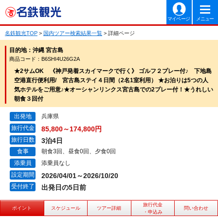
マイページ
メニュー
名鉄観光TOP
>
国内ツアー検索結果一覧
> 詳細ページ
目的地：沖縄 宮古島
商品コード：B6SHI4U26G2A
★2サムOK 《神戸発着スカイマークで行く》 ゴルフ２プレー付♪ 下地島
空港直行便利用/ 宮古島ステイ４日間（2名1室利用） ★お泊りは5つの人
気ホテルをご用意♪★オーシャンリンクス宮古島での2プレー付！★うれしい
朝食３回付
出発地
兵庫県
旅行代金
85,800～174,800円
旅行日数
3泊4日
食事
朝食3回、昼食0回、夕食0回
添乗員
添乗員なし
設定期間
2026/04/01～2026/10/20
受付終了
出発日の5日前
旅行代金
ポイント
スケジュール
ツアー詳細
問い合わせ
・申込み