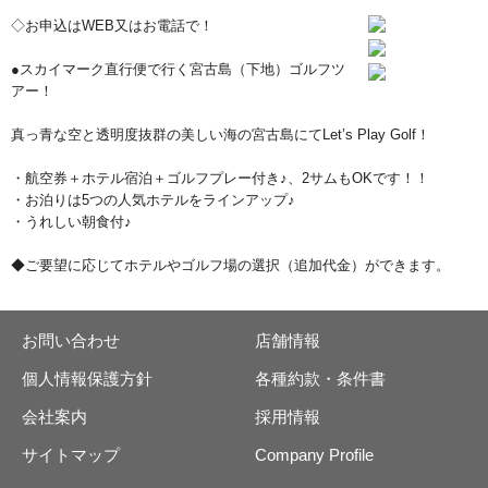
◇お申込はWEB又はお電話で！
●スカイマーク直行便で行く宮古島（下地）ゴルフツ
アー！
真っ青な空と透明度抜群の美しい海の宮古島にてLet’s Play Golf！
・航空券＋ホテル宿泊＋ゴルフプレー付き♪、2サムもOKです！！
・お泊りは5つの人気ホテルをラインアップ♪
・うれしい朝食付♪
◆ご要望に応じてホテルやゴルフ場の選択（追加代金）ができます。
お問い合わせ
店舗情報
個人情報保護方針
各種約款・条件書
会社案内
採用情報
サイトマップ
Company Profile