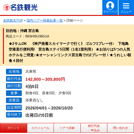
マイページ
メニュー
名鉄観光TOP
>
国内ツアー検索結果一覧
> 詳細ページ
目的地：沖縄 宮古島
商品コード：B6SHI5U36G1A
★2サムOK 《神戸発着スカイマークで行く》 ゴルフ3プレー付♪ 下地島
空港直行便利用/ 宮古島ステイ5日間（1名1室利用） ★お泊りは5つの人気
ホテルをご用意♪★オーシャンリンクス宮古島での2プレー付！★うれしい朝
食４回付
出発地
兵庫県
旅行代金
142,800～305,800円
旅行日数
4泊5日
食事
朝食4回、昼食0回、夕食0回
添乗員
添乗員なし
設定期間
2026/04/01～2026/10/20
受付終了
出発日の5日前
旅行代金
ポイント
スケジュール
ツアー詳細
問い合わせ
・申込み