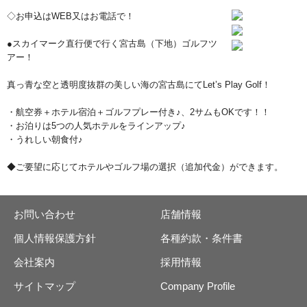
◇お申込はWEB又はお電話で！
●スカイマーク直行便で行く宮古島（下地）ゴルフツ
アー！
真っ青な空と透明度抜群の美しい海の宮古島にてLet’s Play Golf！
・航空券＋ホテル宿泊＋ゴルフプレー付き♪、2サムもOKです！！
・お泊りは5つの人気ホテルをラインアップ♪
・うれしい朝食付♪
◆ご要望に応じてホテルやゴルフ場の選択（追加代金）ができます。
お問い合わせ
店舗情報
個人情報保護方針
各種約款・条件書
会社案内
採用情報
サイトマップ
Company Profile