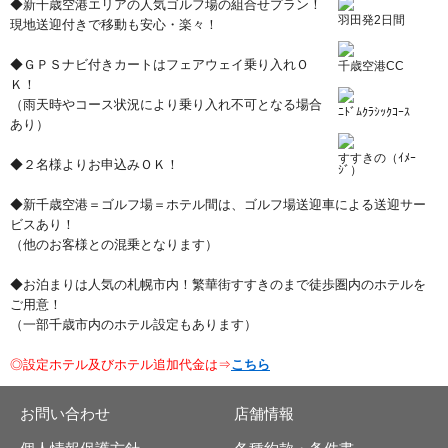
◆新千歳空港エリアの人気ゴルフ場の組合せプラン！
羽田発2日間
現地送迎付きで移動も安心・楽々！
◆ＧＰＳナビ付きカートはフェアウェイ乗り入れＯ
千歳空港CC
Ｋ！
（雨天時やコース状況により乗り入れ不可となる場合
ﾆﾄﾞﾑｸﾗｼｯｸｺｰｽ
あり）
すすきの（ｲﾒｰ
◆２名様よりお申込みＯＫ！
ｼﾞ）
◆新千歳空港＝ゴルフ場＝ホテル間は、ゴルフ場送迎車による送迎サー
ビスあり！
（他のお客様との混乗となります）
◆お泊まりは人気の札幌市内！繁華街すすきのまで徒歩圏内のホテルを
ご用意！
（一部千歳市内のホテル設定もあります）
◎設定ホテル及びホテル追加代金は⇒
こちら
お問い合わせ
店舗情報