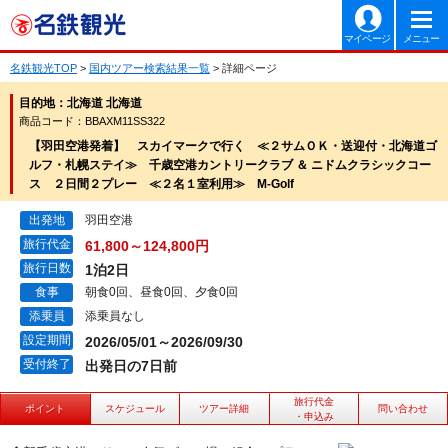
マイページ
メニュー
名鉄観光TOP
>
国内ツアー検索結果一覧
> 詳細ページ
目的地：北海道 北海道
商品コード：BBAXM11SS322
【羽田空港発着】 スカイマークで行く ≪２サムＯＫ・送迎付・北海道ゴ
ルフ・札幌ステイ≫ 千歳空港カントリークラブ ＆ ニドムクラシックコー
ス ２日間２プレー ≪２名１室利用≫ M-Golf
出発地
羽田空港
旅行代金
61,800～124,800円
旅行日数
1泊2日
食事
朝食0回、昼食0回、夕食0回
添乗員
添乗員なし
設定期間
2026/05/01～2026/09/30
受付終了
出発日の7日前
旅行代金
ポイント
スケジュール
ツアー詳細
問い合わせ
・申込み