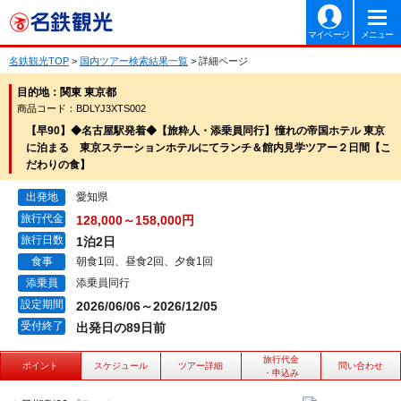
マイページ
メニュー
名鉄観光TOP
>
国内ツアー検索結果一覧
> 詳細ページ
目的地：関東 東京都
商品コード：BDLYJ3XTS002
【早90】◆名古屋駅発着◆【旅粋人・添乗員同行】憧れの帝国ホテル 東京
に泊まる 東京ステーションホテルにてランチ＆館内見学ツアー２日間【こ
だわりの食】
出発地
愛知県
旅行代金
128,000～158,000円
旅行日数
1泊2日
食事
朝食1回、昼食2回、夕食1回
添乗員
添乗員同行
設定期間
2026/06/06～2026/12/05
受付終了
出発日の89日前
旅行代金
ポイント
スケジュール
ツアー詳細
問い合わせ
・申込み