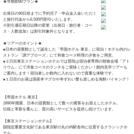
★早期割90プラン★
出発日の90日前までに予約完了・申込金入金いただく
と旅行代金から6,500円割引いたします。
※割引適応期日以降の変更（出発日・旅行者・コー
ス・人数追加）は割引対象外となります。
★ツアーのポイント★
●日本の迎賓館として誕生した「帝国ホテル 東京」に宿泊！ホテル内のレ
ストラン「讃アプローズ」にて和食コース料理の夕食をご用意。
●２日目東京ステーションホテルでは普段は宿泊者専用の朝食会場「アト
リウム」にて洋食コースのランチをご賞味ください！館内見学ツアーも
ご案内します！宿泊者しか館内に入れないので貴重な体験です。
●１日目のお昼は国産本マグロや本ずわい蟹も楽しめる海鮮バイキング！
【帝国ホテル 東京】
1890年開業、日本の迎賓館として数々の賓客をお迎えしたホテル。
伝統と革新を重んじ、質の高いサービスを提供し続けています。
【東京ステーションホテル】
国指定重要文化財である東京駅の丸の内駅舎内に位置するクラシックホ
テル。